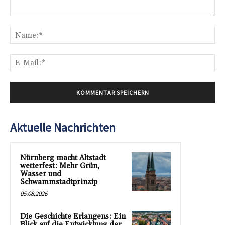
Kommentar:
Na
E-
Mai
Aktuelle Nachrichten
Nürnberg macht Altstadt
wetterfest: Mehr Grün,
Wasser und
Schwammstadtprinzip
05.08.2026
Die Geschichte Erlangens: Ein
Blick auf die Entwicklung der