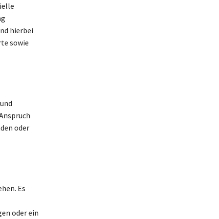
ielle
ng
nd hierbei
rte sowie
 und
 Anspruch
nden oder
ehen. Es
gen oder ein