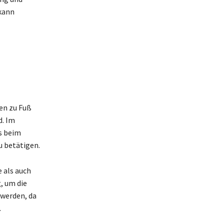
 kann
en zu Fuß
d. Im
s beim
u betätigen.
 als auch
, um die
 werden, da
.