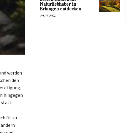
Naturliebhaber in
Erlangen entdecken
29.07.2026
 und werden
schen den
Betätigung,
en hingegen
statt.
ch fit zu
 Wandern
ung und