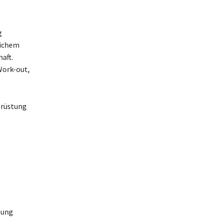
g
lichem
aft.
Work-out,
srüstung
tung