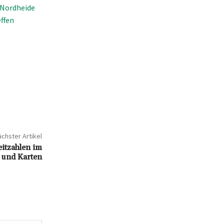
 Nordheide
ffen
chster Artikel
eitzahlen im
e und Karten