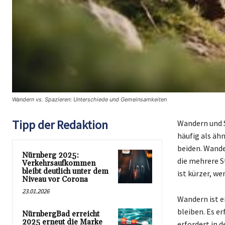
Wandern vs. Spazieren: Unterschiede und Gemeinsamkeiten
Tipp der Redaktion
Wandern und S
häufig als äh
beiden. Wande
Nürnberg 2025:
die mehrere 
Verkehrsaufkommen
bleibt deutlich unter dem
ist kürzer, w
Niveau vor Corona
23.01.2026
Wandern ist e
bleiben. Es e
NürnbergBad erreicht
2025 erneut die Marke
erfordert in 