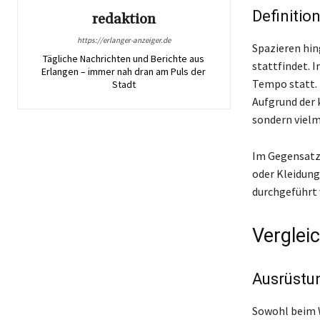
Definitio
redaktion
https://erlanger-anzeiger.de
Spazieren hin
Tägliche Nachrichten und Berichte aus
stattfindet. 
Erlangen – immer nah dran am Puls der
Tempo statt. H
Stadt
Aufgrund der 
sondern vielm
Im Gegensatz 
oder Kleidung.
durchgeführt
Verglei
Ausrüstu
Sowohl beim W