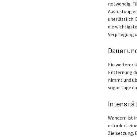
notwendig. Für
Ausrüstung er
unerlässlich.
die wichtigst
Verpflegung 
Dauer un
Ein weiterer 
Entfernung de
nimmt und übe
sogar Tage da
Intensitä
Wandern ist i
erfordert ein
Zielsetzung. 