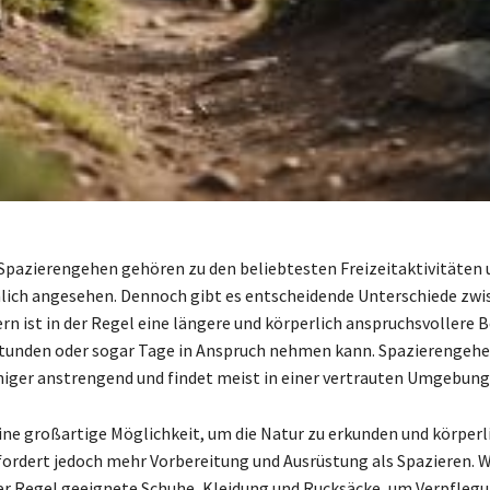
pazierengehen gehören zu den beliebtesten Freizeitaktivitäten
nlich angesehen. Dennoch gibt es entscheidende Unterschiede zwi
rn ist in der Regel eine längere und körperlich anspruchsvollere 
Stunden oder sogar Tage in Anspruch nehmen kann. Spazierengeh
eniger anstrengend und findet meist in einer vertrauten Umgebung 
ine großartige Möglichkeit, um die Natur zu erkunden und körperli
rfordert jedoch mehr Vorbereitung und Ausrüstung als Spazieren.
der Regel geeignete Schuhe, Kleidung und Rucksäcke, um Verpfleg