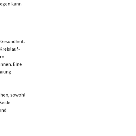
ngegen kann
 Gesundheit.
Kreislauf-
rn.
annen. Eine
dauung
ehen, sowohl
 Beide
und