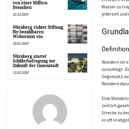
von einer Million
Wasser zu tra
Besuchen
jederzeit und
22.12.2025
Nürnberg richtet Stiftung
Grundla
für bezahlbaren
Wohnraum ein
29.01.2026
Definiti
Nürnberg startet
Schülerbefragung zur
Wandern ist e
Zukunft der Innenstadt
zurücklegt. D
13.02.2026
Gegensatz zum
Wandern darum
Eine Wanderun
zeitlich gese
Strecke zu be
es oft in abg