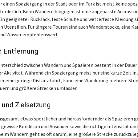
 einen Spaziergang in der Stadt oder im Park ist meist keine spez
forderlich. Beim Wandern hingegen ist eine angepasste Ausrüstu
 Ein geeigneter Rucksack, feste Schuhe und wetterfeste Kleidung si
en Utensilien. Für längere Touren sind auch Wanderstöcke, eine Ka
und Wasser empfehlenswert.
d Entfernung
Unterschied zwischen Wandern und Spazieren besteht in der Dauer
r Aktivität. Während ein Spaziergang meist nur eine kurze Zeit in
r eine geringe Distanz führt, kann eine Wanderung mehrere Stu
uern und größere Strecken umfassen.
t und Zielsetzung
nsgesamt etwas sportlicher und herausfordernder als Spazieren g
e gewisse Kondition und Ausdauer sowie die richtige Intensität und
Beim Wandern geht es oft darum, eine größere Strecke zurückzule