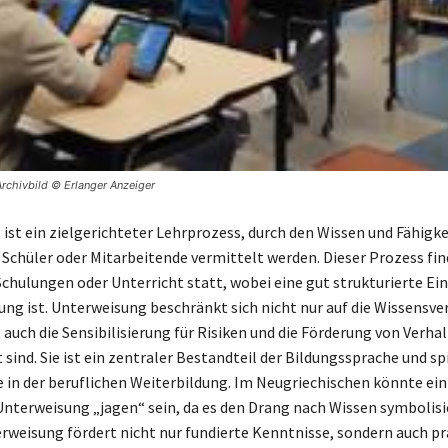
Archivbild © Erlanger Anzeiger
ist ein zielgerichteter Lehrprozess, durch den Wissen und Fähigke
 Schüler oder Mitarbeitende vermittelt werden. Dieser Prozess fin
hulungen oder Unterricht statt, wobei eine gut strukturierte Ei
ng ist. Unterweisung beschränkt sich nicht nur auf die Wissensve
 auch die Sensibilisierung für Risiken und die Förderung von Verha
sind. Sie ist ein zentraler Bestandteil der Bildungssprache und spi
e in der beruflichen Weiterbildung. Im Neugriechischen könnte ei
nterweisung „jagen“ sein, da es den Drang nach Wissen symbolisi
erweisung fördert nicht nur fundierte Kenntnisse, sondern auch pr