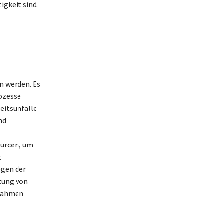
igkeit sind.
n werden. Es
rozesse
beitsunfälle
nd
urcen, um
t
egen der
utung von
ßnahmen