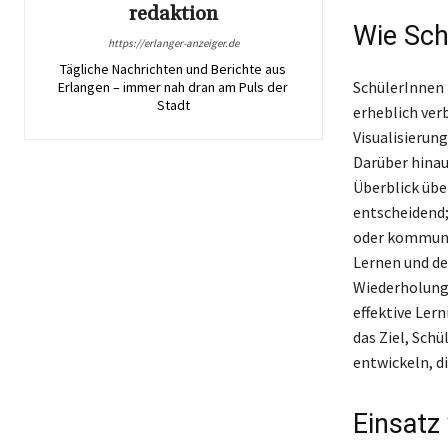
redaktion
Wie Sch
https://erlanger-anzeiger.de
Tägliche Nachrichten und Berichte aus
SchülerInnen 
Erlangen – immer nah dran am Puls der
Stadt
erheblich ver
Visualisierun
Darüber hinau
Überblick übe
entscheidend;
oder kommuni
Lernen und de
Wiederholung 
effektive Lern
das Ziel, Sch
entwickeln, di
Einsatz