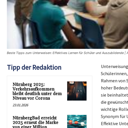
Beste Tipps zum Unterweisen: Effektives Lernen für Schüler und Auszubildende | 
Tipp der Redaktion
Unterweisung 
Schülerinnen,
Rahmen von Sc
Nürnberg 2025:
hoher Bedeutu
Verkehrsaufkommen
bleibt deutlich unter dem
sie beinhaltet
Niveau vor Corona
die gewünscht 
23.01.2026
wichtige Roll
Synonym für U
NürnbergBad erreicht
2025 erneut die Marke
Effektive Unt
von einer Million