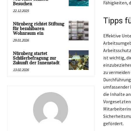
Fähigkeiten, d
Besuchen
22.12.2025
Tipps f
Nürnberg richtet Stiftung
für bezahlbaren
Wohnraum ein
Effektive Unt
29.01.2026
Arbeitsumgebu
Arbeitsschutz
Nürnberg startet
ist wichtig, d
Schülerbefragung zur
Zukunft der Innenstadt
einzubeziehen,
13.02.2026
zu vermeiden 
Durchführung 
umfassender 
die Inhalte a
Vorgesetzten 
Mitarbeiterin
Sicherheitsm
gefördert.