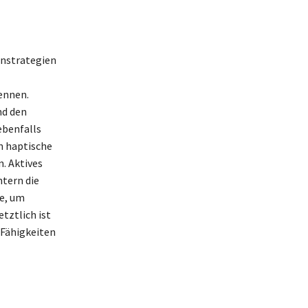
rnstrategien
ennen.
nd den
ebenfalls
n haptische
. Aktives
tern die
e, um
tztlich ist
 Fähigkeiten