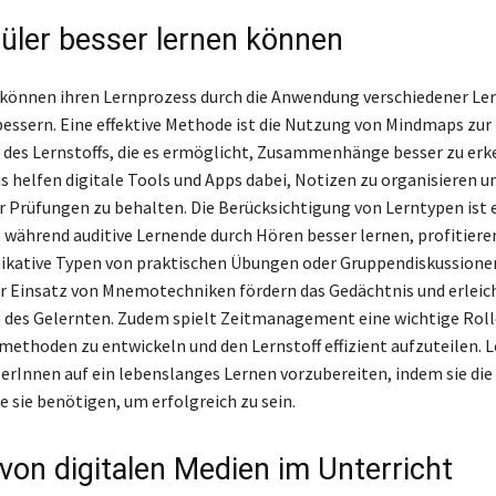
üler besser lernen können
können ihren Lernprozess durch die Anwendung verschiedener Le
bessern. Eine effektive Methode ist die Nutzung von Mindmaps zur
g des Lernstoffs, die es ermöglicht, Zusammenhänge besser zu erk
s helfen digitale Tools und Apps dabei, Notizen zu organisieren u
r Prüfungen zu behalten. Die Berücksichtigung von Lerntypen ist 
 während auditive Lernende durch Hören besser lernen, profitiere
kative Typen von praktischen Übungen oder Gruppendiskussionen
r Einsatz von Mnemotechniken fördern das Gedächtnis und erleich
des Gelernten. Zudem spielt Zeitmanagement eine wichtige Roll
methoden zu entwickeln und den Lernstoff effizient aufzuteilen. Le
ülerInnen auf ein lebenslanges Lernen vorzubereiten, indem sie die
e sie benötigen, um erfolgreich zu sein.
 von digitalen Medien im Unterricht