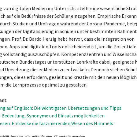
g von digitalen Medien im Unterricht stellt eine wesentliche Stra
ich auf die Bedürfnisse der Schüler einzugehen. Empirische Erkenn
 durch Studien und Umfragen während der Corona-Pandemie, bele
rkungen der Digitalisierung in Schulen unter bestimmten Rahme
gen. Prof. Dr. Bardo Herzig hebt hervor, dass die Integration von
en, Apps und digitalen Tools entscheidend ist, um die Potentiale
ng vollständig auszuschöpfen. Kompetenzzentren und Wissenschaf
eutschen Bundestages unterstützen Lehrkräfte dabei, geeignete K
nd Umsetzung dieser Medien zu entwickeln. Dennoch stehen Schul
ngen, die es erfordern, gezielt und kreativ mit den neuen Möglic
 die Lernprozesse optimal zu gestalten.
ant:
ng auf Englisch: Die wichtigsten Übersetzungen und Tipps
– Bedeutung, Synonyme und Einsatzmöglichkeiten
sen: Entdecke die faszinierenden Wesen des Himmels