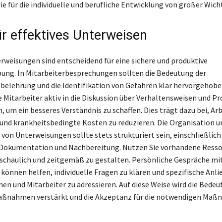
ie für die individuelle und berufliche Entwicklung von großer Wicht
ür effektives Unterweisen
erweisungen sind entscheidend für eine sichere und produktive
ng. In Mitarbeiterbesprechungen sollten die Bedeutung der
belehrung und die Identifikation von Gefahren klar hervorgehobe
ie Mitarbeiter aktiv in die Diskussion über Verhaltensweisen und P
 um ein besseres Verständnis zu schaffen. Dies trägt dazu bei, Ar
und krankheitsbedingte Kosten zu reduzieren. Die Organisation u
von Unterweisungen sollte stets strukturiert sein, einschließlich
Dokumentation und Nachbereitung. Nutzen Sie vorhandene Resso
nschaulich und zeitgemäß zu gestalten. Persönliche Gespräche mi
können helfen, individuelle Fragen zu klären und spezifische Anli
nen und Mitarbeiter zu adressieren. Auf diese Weise wird die Bede
aßnahmen verstärkt und die Akzeptanz für die notwendigen Ma