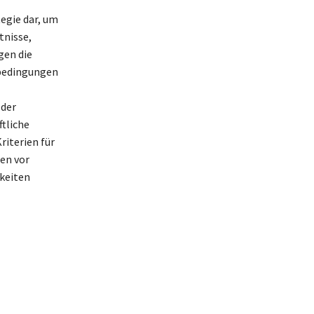
tegie dar, um
tnisse,
gen die
nbedingungen
 der
tliche
riterien für
en vor
hkeiten