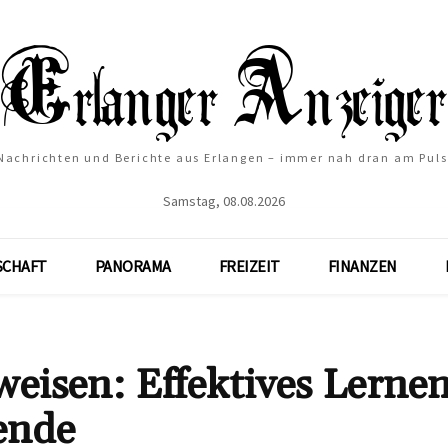
Nachrichten und Berichte aus Erlangen – immer nah dran am Puls
Samstag, 08.08.2026
SCHAFT
PANORAMA
FREIZEIT
FINANZEN
eisen: Effektives Lernen
ende