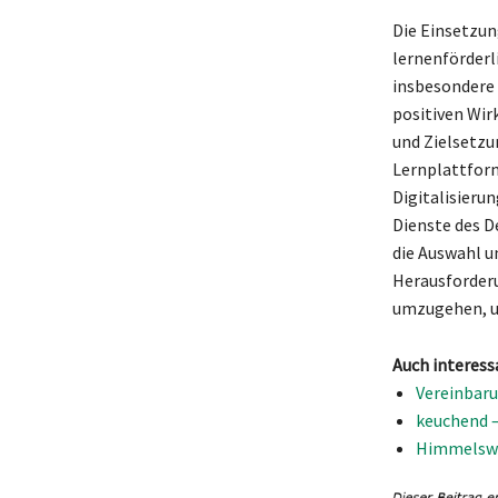
Die Einsetzun
lernenförderl
insbesondere
positiven Wi
und Zielsetzun
Lernplattform
Digitalisieru
Dienste des D
die Auswahl u
Herausforderu
umzugehen, um
Auch interess
Vereinbaru
keuchend 
Himmelswe