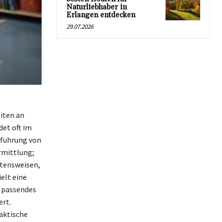
Naturliebhaber in
Erlangen entdecken
29.07.2026
iten an
det oft im
nführung von
rmittlung;
ltensweisen,
elt eine
n passendes
ert.
aktische