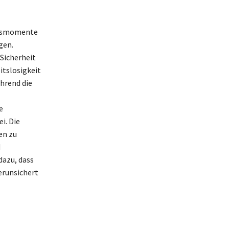
itsmomente
gen.
Sicherheit
itslosigkeit
hrend die
e
i. Die
en zu
d
dazu, dass
erunsichert