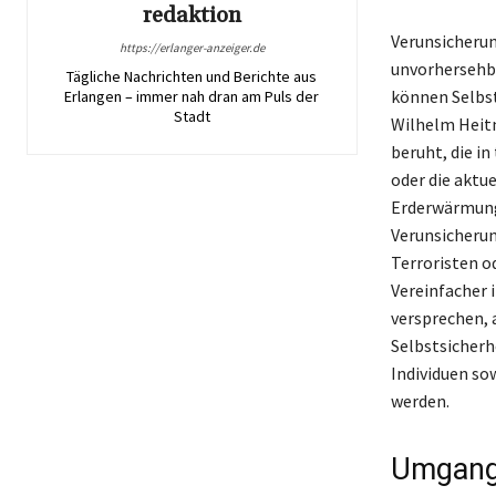
redaktion
Verunsicherun
https://erlanger-anzeiger.de
unvorhersehb
Tägliche Nachrichten und Berichte aus
können Selbst
Erlangen – immer nah dran am Puls der
Stadt
Wilhelm Heitm
beruht, die in
oder die aktu
Erderwärmung
Verunsicherun
Terroristen o
Vereinfacher 
versprechen, 
Selbstsicherh
Individuen so
werden.
Umgang 