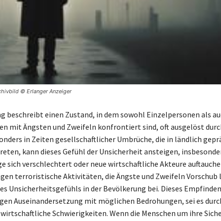
chivbild © Erlanger Anzeiger
g beschreibt einen Zustand, in dem sowohl Einzelpersonen als a
n mit Ängsten und Zweifeln konfrontiert sind, oft ausgelöst dur
onders in Zeiten gesellschaftlicher Umbrüche, die in ländlich gep
reten, kann dieses Gefühl der Unsicherheit ansteigen, insbesonde
ge sich verschlechtert oder neue wirtschaftliche Akteure auftauche
gen terroristische Aktivitäten, die Ängste und Zweifeln Vorschub l
es Unsicherheitsgefühls in der Bevölkerung bei. Dieses Empfinde
igen Auseinandersetzung mit möglichen Bedrohungen, sei es durch
wirtschaftliche Schwierigkeiten. Wenn die Menschen um ihre Sich