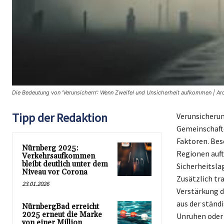
Die Bedeutung von 'Verunsichern': Wenn Zweifel und Unsicherheit aufkommen | Ar
Tipp der Redaktion
Verunsicherun
Gemeinschafte
Faktoren. Bes
Nürnberg 2025:
Regionen auft
Verkehrsaufkommen
bleibt deutlich unter dem
Sicherheitsla
Niveau vor Corona
Zusätzlich tra
23.01.2026
Verstärkung d
aus der ständ
NürnbergBad erreicht
2025 erneut die Marke
Unruhen oder 
von einer Million