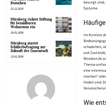
besorgt sind, 
Besuchen
Systeme.
22.12.2025
Nürnberg richtet Stiftung
Häufig
für bezahlbaren
Wohnraum ein
29.01.2026
Im Kontext de
Bedeutungsgr
Nürnberg startet
schwächen, ve
Schülerbefragung zur
Zukunft der Innenstadt
und Zustände,
13.02.2026
Woxikon.de od
Thema umfasse
eine interess
machen“ oder 
finden sind. 
Verunsicherun
Wie ent