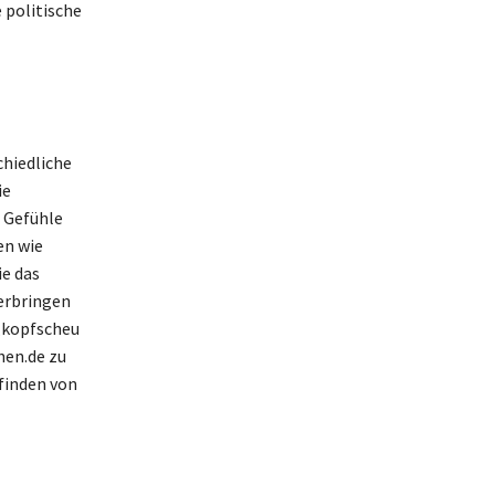
 politische
chiedliche
ie
e Gefühle
en wie
e das
erbringen
 „kopfscheu
hen.de zu
pfinden von