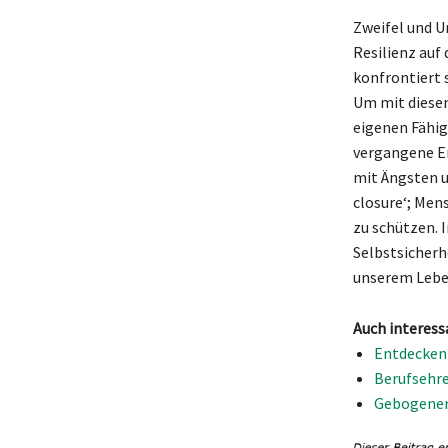
Zweifel und Un
Resilienz auf
konfrontiert 
Um mit diesen
eigenen Fähigk
vergangene Er
mit Ängsten u
closure‘; Men
zu schützen. 
Selbstsicherh
unserem Lebe
Auch interess
Entdecken 
Berufsehr
Gebogener 