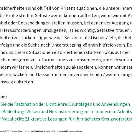
sicherheiten sind oft Teil von Krisensituationen, die unsere inner
 die Probe stellen. Selbstzweifel können auftreten, wenn wir mit 
sind oder Entscheidungen treffen müssen, bei denen der Ausgang u
 Herausforderungen umzugehen, ist es wichtig, Selbstvertrauen u
eiten zu stärken. Tipps wie das Setzen realistischer Ziele, die Re
folge und die Suche nach Unterstützung können hilfreich sein. 
nd unsicheren Situationen erfordert einen starken Fokus auf den ’
schen neigen dazu, Informationen zu konsumieren, um sich vor U
Indem wir lernen, Unsicherheiten zu akzeptieren, können wir unse
eit entwickeln und besser mit den unvermeidlichen Zweifeln umge
nsweg auftreten.
ant:
Sie die Faszination der Lichtlehre: Grundlagen und Anwendungen
e: Bedeutung, Wesen und Herausforderungen im modernen Arbeit
Metallstift: 21 kreative Lösungen für Ihr nächstes Kreuzworträts