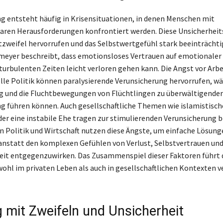
g entsteht häufig in Krisensituationen, in denen Menschen mit
aren Herausforderungen konfrontiert werden. Diese Unsicherhe
zweifel hervorrufen und das Selbstwertgefühl stark beeinträchti
eyer beschreibt, dass emotionsloses Vertrauen auf emotionaler 
 turbulenten Zeiten leicht verloren gehen kann. Die Angst vor Arbe
elle Politik können paralysierende Verunsicherung hervorrufen, wä
 und die Fluchtbewegungen von Flüchtlingen zu überwältigender
g führen können. Auch gesellschaftliche Themen wie islamistisch
der eine instabile Ehe tragen zur stimulierenden Verunsicherung be
in Politik und Wirtschaft nutzen diese Ängste, um einfache Lösung
anstatt den komplexen Gefühlen von Verlust, Selbstvertrauen un
eit entgegenzuwirken. Das Zusammenspiel dieser Faktoren führt 
wohl im privaten Leben als auch in gesellschaftlichen Kontexten v
mit Zweifeln und Unsicherheit