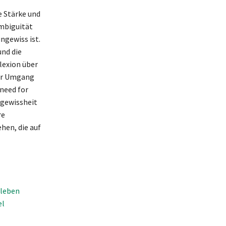
e Stärke und
Ambiguität
ngewiss ist.
nd die
flexion über
Der Umgang
need for
ngewissheit
re
hen, die auf
sleben
el