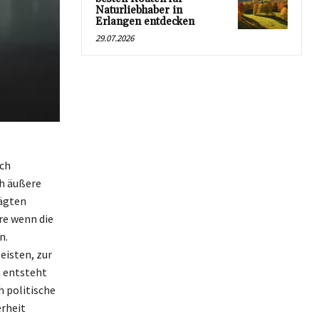
Naturliebhaber in
Erlangen entdecken
29.07.2026
uch
ch äußere
rägten
re wenn die
n.
eisten, zur
n entsteht
 politische
erheit