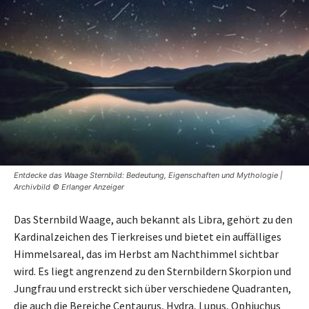
Entdecke das Waage Sternbild: Bedeutung, Eigenschaften und Mythologie |
Archivbild © Erlanger Anzeiger
Das Sternbild Waage, auch bekannt als Libra, gehört zu den
Kardinalzeichen des Tierkreises und bietet ein auffälliges
Himmelsareal, das im Herbst am Nachthimmel sichtbar
wird. Es liegt angrenzend zu den Sternbildern Skorpion und
Jungfrau und erstreckt sich über verschiedene Quadranten,
die auch die Bereiche Centaurus, Hydra, Lupus, Ophiuchus