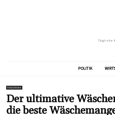
Tägliche 
POLITIK
WIRT
PANORAMA
Der ultimative Wäscher
die beste Wäschemange