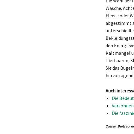
Die Wahl der 
Wäsche. Achte
Fleece oder W
abgestimmt s
unterschiedli
Bekleidungsst
den Energieve
Kaltmangel un
Tierhaaren, S
Sie das Bügel
hervorragende
Auch interess
Die Bedeut
Versöhnen:
Die faszin