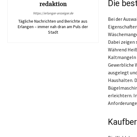
Die bes
redaktion
https://erlanger-anzeiger.de
Bei der Auswa
Tägliche Nachrichten und Berichte aus
Eigenschaften
Erlangen – immer nah dran am Puls der
Stadt
Wäschemangel 
Dabei zeigen s
Während Heiß
Kaltmangeln d
Gewerbliche 
ausgelegt und
Haushalten. D
Bügelmaschine
erleichtern. 
Anforderungen
Kaufber