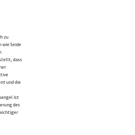
ch zu
n wie Seide
n
tellt, dass
her
tive
nt und die
angel ist
ierung des
wichtiger