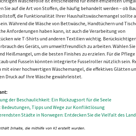
richtigen Wäscherolle ist entscheidend für einen effizienten Umga
n Sie auf die Art von Stoffen, die häufig behandelt werden – ob B
ollstoff, die Funktionalität Ihrer Haushaltswäschemangel sollte a
ein. Während die Wäsche von Bettwäsche, Handtüchern und Tisc
che Anforderungen haben kann, ist auch die Verarbeitung von
ücken wie T-Shirts und anderen Textilien wichtig. Berücksichtige
rbrauch des Geräts, um umweltfreundlich zu arbeiten. Wählen Sie
d Heißmangel, um die besten Finishes zu erzielen. Für die Pflege
taub und Fusseln könnten integrierte Fusselroller nützlich sein. 
n mit einer hochwertigen Wäschemangel, die effektives Glätten u
n Druck auf Ihre Wäsche gewährleistet.
ant:
ung der Beschaulichkeit: Ein Rückzugsort für die Seele
 Bedeutungen, Tipps und Wege zur Konfliktlösung
ierendsten Städte in Norwegen: Entdecken Sie die Vielfalt des Land