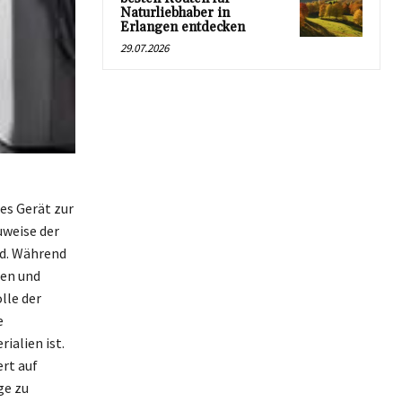
Naturliebhaber in
Erlangen entdecken
29.07.2026
es Gerät zur
uweise der
rd. Während
ren und
lle der
e
ialien ist.
rt auf
ge zu