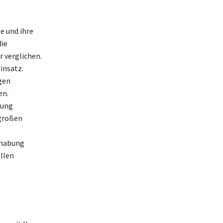
e und ihre
die
 verglichen.
insatz.
gen
en.
tung
 großen
dhabung
llen