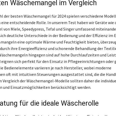
ten Wäschemangel im Vergleich
hl der besten Wäschemangel für 2024 spielen verschiedene Modell
 eine entscheidende Rolle. In unserem Test haben wir Geräte wie 
von Miele, Speedypress, Tefal und Singer umfassend miteinander
ich deutliche Unterschiede in der Bedienung und der Effizienz im E
mangeln eine optimale Wärme und Feuchtigkeit bieten, überzeu
urch ihre Energieeffizienz und schonende Behandlung der Textili
Wäschemangeln hingegen sind auf hohe Durchlaufzeiten und Leis
 eignen sich perfekt für den Einsatz in Pflegeeinrichtungen oder
ie Bedienelemente variieren je nach Hersteller, wobei moderne
n oft mit intuitiven Steuerungen ausgestattet sind, die die Han
Im Vergleich der Wäschemangel-Modelle sollten daher die individue
 und Einsatzmöglichkeiten berücksichtigt werden.
atung für die ideale Wäscherolle