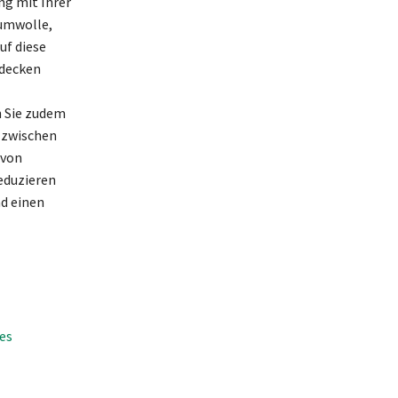
ng mit Ihrer
aumwolle,
uf diese
hdecken
n Sie zudem
 zwischen
 von
Reduzieren
nd einen
es