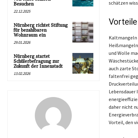
schätzen wiss
Besuchen
22.12.2025
Vorteil
Nürnberg richtet Stiftung
für bezahlbaren
Wohnraum ein
Kaltmangeln b
29.01.2026
Heißmangeln a
und Wolle mac
Nürnberg startet
Wäschestücken
Schülerbefragung zur
Zukunft der Innenstadt
auch zarte St
13.02.2026
faltenfrei ge
Druckverteilu
Lebensdauer I
energieeffizi
daher nicht n
Energieverbra
Vorteil, den v