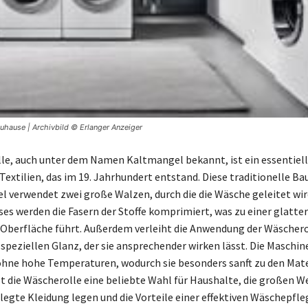
Zuhause | Archivbild © Erlanger Anzeiger
le, auch unter dem Namen Kaltmangel bekannt, ist ein essentiell
Textilien, das im 19. Jahrhundert entstand. Diese traditionelle Ba
verwendet zwei große Walzen, durch die die Wäsche geleitet wi
ses werden die Fasern der Stoffe komprimiert, was zu einer glatte
Oberfläche führt. Außerdem verleiht die Anwendung der Wäschero
speziellen Glanz, der sie ansprechender wirken lässt. Die Maschin
ohne hohe Temperaturen, wodurch sie besonders sanft zu den Mater
t die Wäscherolle eine beliebte Wahl für Haushalte, die großen We
egte Kleidung legen und die Vorteile einer effektiven Wäschepfle