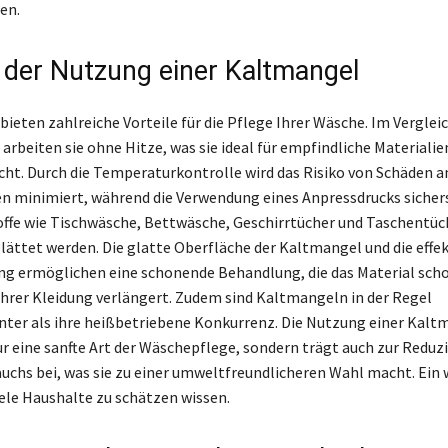
en.
e der Nutzung einer Kaltmangel
ieten zahlreiche Vorteile für die Pflege Ihrer Wäsche. Im Verglei
rbeiten sie ohne Hitze, was sie ideal für empfindliche Materialie
ht. Durch die Temperaturkontrolle wird das Risiko von Schäden a
 minimiert, während die Verwendung eines Anpressdrucks sichers
offe wie Tischwäsche, Bettwäsche, Geschirrtücher und Taschentüc
glättet werden. Die glatte Oberfläche der Kaltmangel und die effek
ng ermöglichen eine schonende Behandlung, die das Material scho
hrer Kleidung verlängert. Zudem sind Kaltmangeln in der Regel
enter als ihre heißbetriebene Konkurrenz. Die Nutzung einer Kaltm
ur eine sanfte Art der Wäschepflege, sondern trägt auch zur Reduz
uchs bei, was sie zu einer umweltfreundlicheren Wahl macht. Ein 
iele Haushalte zu schätzen wissen.