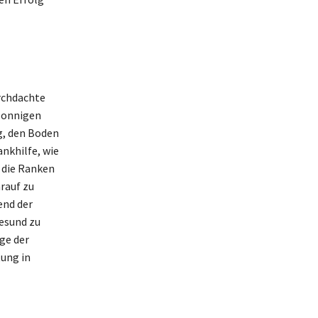
rchdachte
sonnigen
g, den Boden
nkhilfe, wie
e die Ranken
arauf zu
end der
esund zu
ge der
tung in