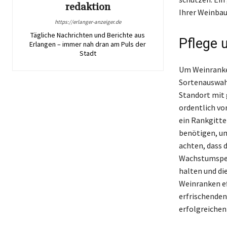
redaktion
Ihrer Weinbau
https://erlanger-anzeiger.de
Tägliche Nachrichten und Berichte aus
Pflege 
Erlangen – immer nah dran am Puls der
Stadt
Um Weinranken
Sortenauswahl
Standort mit 
ordentlich vo
ein Rankgitter
benötigen, um 
achten, dass 
Wachstumsperi
halten und di
Weinranken ef
erfrischenden
erfolgreichen