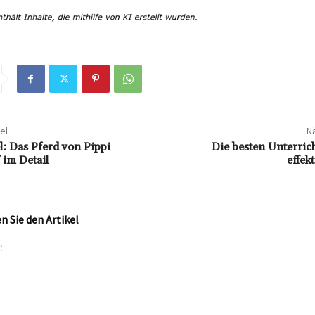
el
Nä
l: Das Pferd von Pippi
Die besten Unterrich
im Detail
effek
 Sie den Artikel