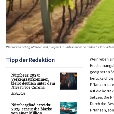
Weinranken richtig pflanzen und pflegen: Ein umfassender Leitfaden für Ihr Garten
Tipp der Redaktion
Weinreben sin
Erscheinungsb
geeigneten So
Nürnberg 2025:
berücksichtig
Verkehrsaufkommen
bleibt deutlich unter dem
Pflanzen ist 
Niveau vor Corona
auf die korre
23.01.2026
Setzen. Die P
Durch das Bes
NürnbergBad erreicht
2025 erneut die Marke
Pflanzen, son
von einer Million