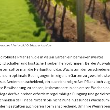
paradies | Archivbild © Erlanger Anzeiger
d robuste Pflanzen, die in vielen Gärten ein bemerkenswertes
ild schaffen und köstliche Trauben hervorbringen. Bei der Auswah
rten sollte man die Herkunft und das Wachstum der verschiedene
en, um optimale Bedingungen im eigenen Garten zu gewährleiste
es außerdem entscheidend, ein ausreichend großes Pflanzloch zu 
kte Bewässerung zu achten, insbesondere in den ersten Wochen n
flege der Weinreben erfordert regelmäßige Düngung und gezielte
chneiden der Triebe fördern Sie nicht nur ein gesundes Wachstum 
dern gestalten auch deren Form ansprechend. Um Ihre Weinreben