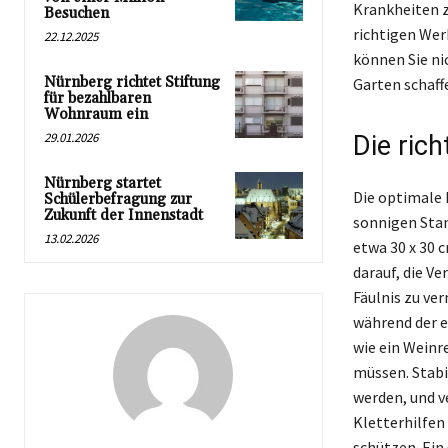
Krankheiten zu
Besuchen
richtigen Wer
22.12.2025
können Sie ni
Nürnberg richtet Stiftung
Garten schaff
für bezahlbaren
Wohnraum ein
29.01.2026
Die ric
Nürnberg startet
Die optimale 
Schülerbefragung zur
Zukunft der Innenstadt
sonnigen Stan
13.02.2026
etwa 30 x 30 
darauf, die V
Fäulnis zu ve
während der e
wie ein Weinr
müssen. Stabi
werden, und v
Kletterhilfen 
schützen. Ein