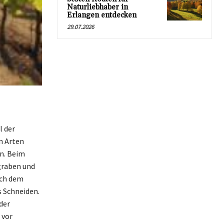
Naturliebhaber in
Erlangen entdecken
29.07.2026
l der
n Arten
n. Beim
graben und
ach dem
s Schneiden.
der
 vor