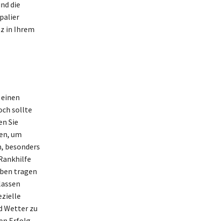
nd die
palier
z in Ihrem
 einen
och sollte
en Sie
ren, um
n, besonders
Rankhilfe
uben tragen
lassen
zielle
nd Wetter zu
en Erfolg