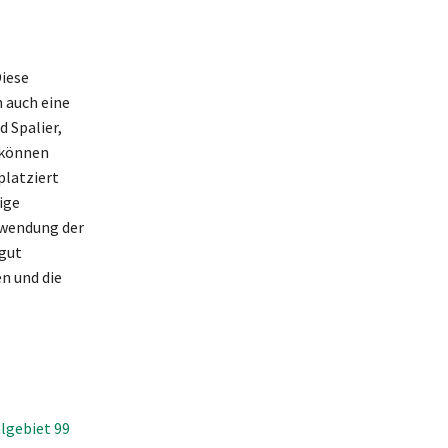
Diese
 auch eine
 Spalier,
 können
platziert
ige
erwendung der
 gut
n und die
lgebiet 99