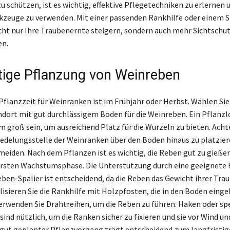
 schützen, ist es wichtig, effektive Pflegetechniken zu erlernen u
kzeuge zu verwenden. Mit einer passenden Rankhilfe oder einem S
cht nur Ihre Traubenernte steigern, sondern auch mehr Sichtschut
en.
htige Pflanzung von Weinreben
Pflanzzeit für Weinranken ist im Frühjahr oder Herbst. Wählen Sie
dort mit gut durchlässigem Boden für die Weinreben. Ein Pflanzl
cm groß sein, um ausreichend Platz für die Wurzeln zu bieten. Acht
eredelungsstelle der Weinranken über den Boden hinaus zu platzie
rmeiden. Nach dem Pflanzen ist es wichtig, die Reben gut zu gieße
rsten Wachstumsphase. Die Unterstützung durch eine geeignete 
eben-Spalier ist entscheidend, da die Reben das Gewicht ihrer Tra
lisieren Sie die Rankhilfe mit Holzpfosten, die in den Boden einge
erwenden Sie Drahtreihen, um die Reben zu führen. Haken oder spe
sind nützlich, um die Ranken sicher zu fixieren und sie vor Wind u
 gut geplanter Pflanzvorgang trägt entscheidend zum langfristig