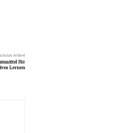
chster Artikel
tsmittel für
tives Lernen