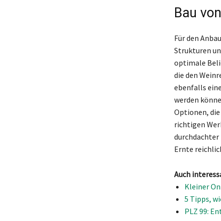
Bau von
Für den Anbau
Strukturen un
optimale Beli
die den Weinr
ebenfalls eine
werden können
Optionen, die 
richtigen Wer
durchdachter 
Ernte reichli
Auch interess
Kleiner On
5 Tipps, wi
PLZ 99: En