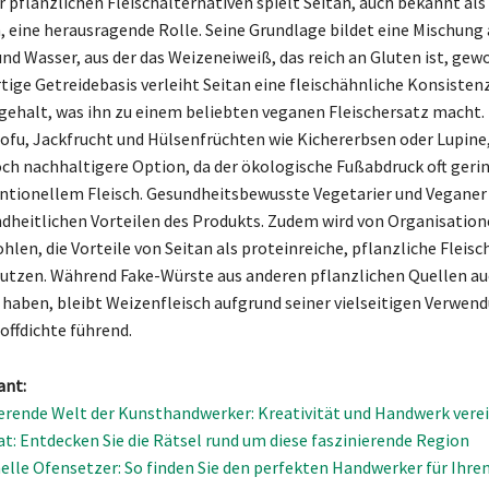
r pflanzlichen Fleischalternativen spielt Seitan, auch bekannt als
, eine herausragende Rolle. Seine Grundlage bildet eine Mischung 
d Wasser, aus der das Weizeneiweiß, das reich an Gluten ist, gew
rtige Getreidebasis verleiht Seitan eine fleischähnliche Konsisten
ehalt, was ihn zu einem beliebten veganen Fleischersatz macht.
Tofu, Jackfrucht und Hülsenfrüchten wie Kichererbsen oder Lupine,
och nachhaltigere Option, da der ökologische Fußabdruck oft gering
ntionellem Fleisch. Gesundheitsbewusste Vegetarier und Veganer 
dheitlichen Vorteilen des Produkts. Zudem wird von Organisation
len, die Vorteile von Seitan als proteinreiche, pflanzliche Fleisc
nutzen. Während Fake-Würste aus anderen pflanzlichen Quellen au
haben, bleibt Weizenfleisch aufgrund seiner vielseitigen Verwen
ffdichte führend.
ant:
ierende Welt der Kunsthandwerker: Kreativität und Handwerk vere
at: Entdecken Sie die Rätsel rund um diese faszinierende Region
elle Ofensetzer: So finden Sie den perfekten Handwerker für Ihr