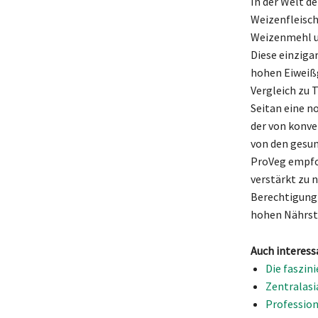
In der Welt de
Weizenfleisch
Weizenmehl un
Diese einziga
hohen Eiweißg
Vergleich zu 
Seitan eine n
der von konve
von den gesun
ProVeg empfoh
verstärkt zu 
Berechtigung 
hohen Nährsto
Auch interess
Die faszin
Zentralasi
Profession