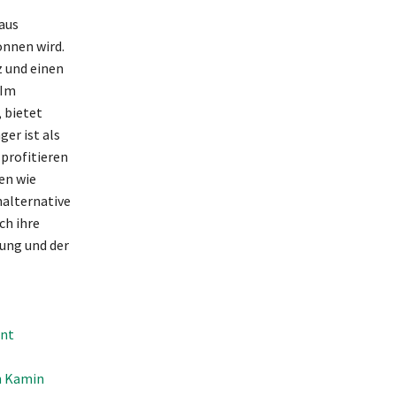
aus
onnen wird.
z und einen
 Im
 bietet
er ist als
profitieren
en wie
halternative
ch ihre
dung und der
int
en Kamin