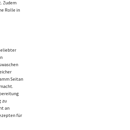
t. Zudem
e Rolle in
beliebter
on
uswaschen
eicher
Gramm Seitan
 macht.
ubereitung
g zu
ht an
Rezepten für