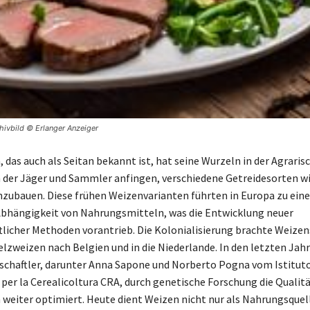
chivbild © Erlanger Anzeiger
 das auch als Seitan bekannt ist, hat seine Wurzeln in der Agraris
n der Jäger und Sammler anfingen, verschiedene Getreidesorten w
ubauen. Diese frühen Weizenvarianten führten in Europa zu eine
bhängigkeit von Nahrungsmitteln, was die Entwicklung neuer
tlicher Methoden vorantrieb. Die Kolonialisierung brachte Weize
elzweizen nach Belgien und in die Niederlande. In den letzten Ja
chaftler, darunter Anna Sapone und Norberto Pogna vom Istitut
per la Cerealicoltura CRA, durch genetische Forschung die Qualit
 weiter optimiert. Heute dient Weizen nicht nur als Nahrungsquell