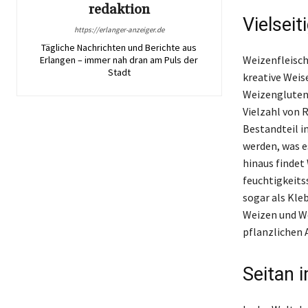
redaktion
Vielsei
https://erlanger-anzeiger.de
Tägliche Nachrichten und Berichte aus
Weizenfleisch 
Erlangen – immer nah dran am Puls der
Stadt
kreative Weis
Weizengluten 
Vielzahl von R
Bestandteil i
werden, was e
hinaus findet
feuchtigkeits
sogar als Kle
Weizen und We
pflanzlichen 
Seitan 