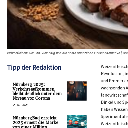
Weizenfleisch: Gesund, vielseitig und die beste pflanzliche Fleischalternative | Ar
Tipp der Redaktion
Weizenfleisch,
Revolution, i
und Emmer anz
Nürnberg 2025:
wachsenden A
Verkehrsaufkommen
bleibt deutlich unter dem
landwirtschaf
Niveau vor Corona
Dinkel und Sp
23.01.2026
haben Wissens
Sperimentale 
NürnbergBad erreicht
2025 erneut die Marke
Weizenfleisch
von einer Million