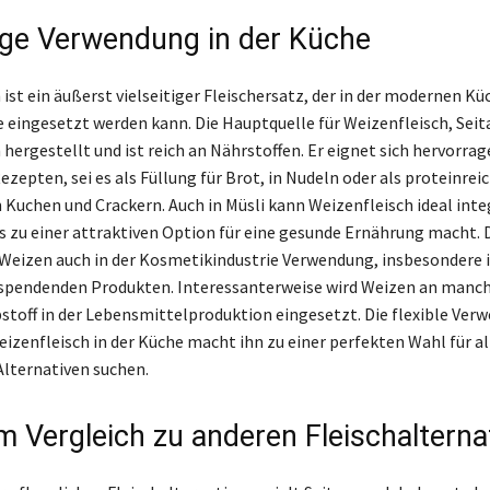
tige Verwendung in der Küche
ist ein äußerst vielseitiger Fleischersatz, der in der modernen Kü
e eingesetzt werden kann. Die Hauptquelle für Weizenfleisch, Seita
hergestellt und ist reich an Nährstoffen. Er eignet sich hervorrag
ezepten, sei es als Füllung für Brot, in Nudeln oder als proteinrei
n Kuchen und Crackern. Auch in Müsli kann Weizenfleisch ideal inte
s zu einer attraktiven Option für eine gesunde Ernährung macht. 
 Weizen auch in der Kosmetikindustrie Verwendung, insbesondere 
spendenden Produkten. Interessanterweise wird Weizen an manch
bstoff in der Lebensmittelproduktion eingesetzt. Die flexible Ve
izenfleisch in der Küche macht ihn zu einer perfekten Wahl für all
Alternativen suchen.
im Vergleich zu anderen Fleischalterna