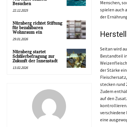
Menschen, son
Besuchen
spielen auch 
22.12.2025
der Ernährung
Nürnberg richtet Stiftung
für bezahlbaren
Wohnraum ein
Herstel
29.01.2026
Seitan wird au
Nürnberg startet
Bestandteil i
Schülerbefragung zur
Zukunft der Innenstadt
Weizenfleisc
13.02.2026
der Stärke ein
Fleischersatz
stecken rund 
Zudem enthält
auf den Zusat
kontrollieren
verschiedene K
eine ausgewog