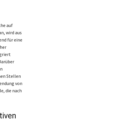
che auf
n, wird aus
end für eine
cher
griert
Darüber
in
en Stellen
rwendung von
e, die nach
tiven