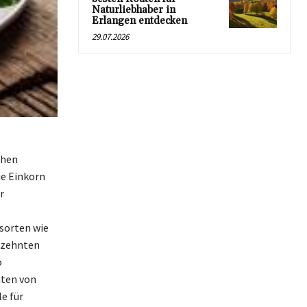
Naturliebhaber in
Erlangen entdecken
29.07.2026
chen
ie Einkorn
r
nsorten wie
hrzehnten
o
äten von
e für