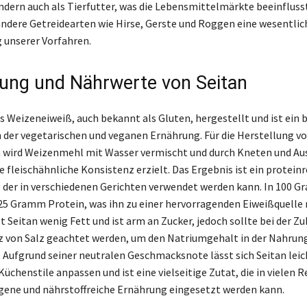
dern auch als Tierfutter, was die Lebensmittelmärkte beeinfluss
andere Getreidearten wie Hirse, Gerste und Roggen eine wesentlich
 unserer Vorfahren.
lung und Nährwerte von Seitan
s Weizeneiweiß, auch bekannt als Gluten, hergestellt und ist ein 
n der vegetarischen und veganen Ernährung. Für die Herstellung v
h wird Weizenmehl mit Wasser vermischt und durch Kneten und A
e fleischähnliche Konsistenz erzielt. Das Ergebnis ist ein proteinr
, der in verschiedenen Gerichten verwendet werden kann. In 100 
25 Gramm Protein, was ihn zu einer hervorragenden Eiweißquelle
 Seitan wenig Fett und ist arm an Zucker, jedoch sollte bei der Z
z von Salz geachtet werden, um den Natriumgehalt in der Nahrun
. Aufgrund seiner neutralen Geschmacksnote lässt sich Seitan leic
üchenstile anpassen und ist eine vielseitige Zutat, die in vielen 
ene und nährstoffreiche Ernährung eingesetzt werden kann.