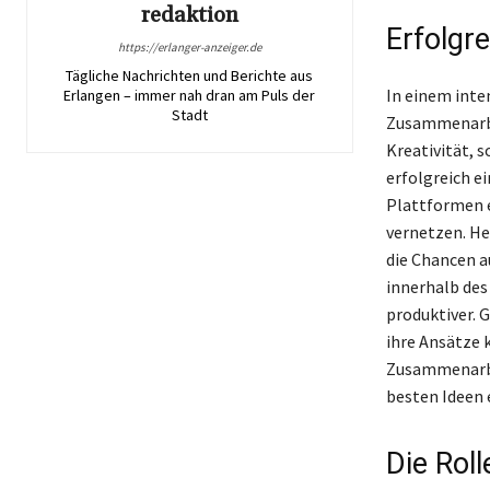
redaktion
Erfolgr
https://erlanger-anzeiger.de
Tägliche Nachrichten und Berichte aus
In einem inte
Erlangen – immer nah dran am Puls der
Stadt
Zusammenarbei
Kreativität, 
erfolgreich e
Plattformen e
vernetzen. He
die Chancen a
innerhalb de
produktiver. 
ihre Ansätze k
Zusammenarbei
besten Ideen 
Die Rol