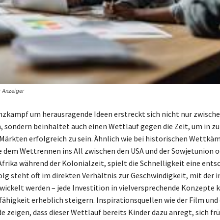
r Anzeiger
zkampf um herausragende Ideen erstreckt sich nicht nur zwisch
sondern beinhaltet auch einen Wettlauf gegen die Zeit, um in 
ärkten erfolgreich zu sein. Ähnlich wie bei historischen Wettkä
e dem Wettrennen ins All zwischen den USA und der Sowjetunion 
frika während der Kolonialzeit, spielt die Schnelligkeit eine ent
olg steht oft im direkten Verhältnis zur Geschwindigkeit, mit der 
ickelt werden – jede Investition in vielversprechende Konzepte k
higkeit erheblich steigern. Inspirationsquellen wie der Film und
e zeigen, dass dieser Wettlauf bereits Kinder dazu anregt, sich fr