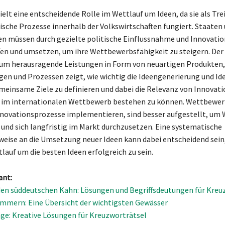
elt eine entscheidende Rolle im Wettlauf um Ideen, da sie als Trei
che Prozesse innerhalb der Volkswirtschaften fungiert. Staaten
n müssen durch gezielte politische Einflussnahme und Innovatio
fen und umsetzen, um ihre Wettbewerbsfähigkeit zu steigern. Der
 um herausragende Leistungen in Form von neuartigen Produkten,
gen und Prozessen zeigt, wie wichtig die Ideengenerierung und I
 gemeinsame Ziele zu definieren und dabei die Relevanz von Innovat
 im internationalen Wettbewerb bestehen zu können. Wettbewerb
nnovationsprozesse implementieren, sind besser aufgestellt, u
 und sich langfristig im Markt durchzusetzen. Eine systematische
ise an die Umsetzung neuer Ideen kann dabei entscheidend sein
lauf um die besten Ideen erfolgreich zu sein.
ant:
en süddeutschen Kahn: Lösungen und Begriffsdeutungen für Kreu
ommern: Eine Übersicht der wichtigsten Gewässer
e: Kreative Lösungen für Kreuzworträtsel