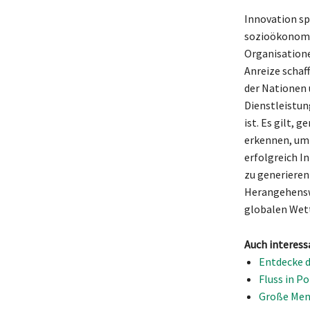
Innovation spi
sozioökonomis
Organisatione
Anreize schaf
der Nationen
Dienstleistun
ist. Es gilt,
erkennen, um
erfolgreich I
zu generieren
Herangehenswe
globalen Wett
Auch interess
Entdecke d
Fluss in P
Große Meng