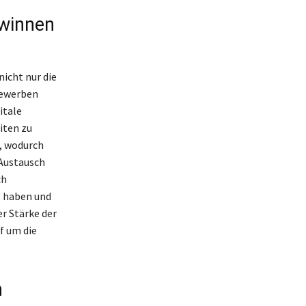
ewinnen
icht nur die
bewerben
itale
iten zu
, wodurch
 Austausch
ch
g haben und
er Stärke der
f um die
n