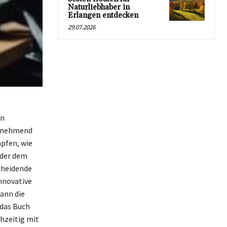
Naturliebhaber in
Erlangen entdecken
29.07.2026
en
zunehmend
mpfen, wie
oder dem
scheidende
innovative
ann die
 das Buch
ühzeitig mit