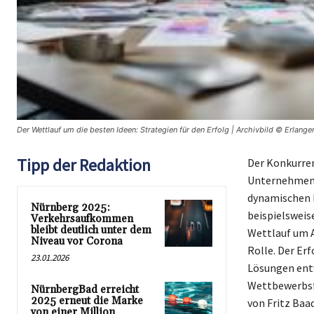
Der Wettlauf um die besten Ideen: Strategien für den Erfolg | Archivbild © Erlange
Tipp der Redaktion
Der Konkurren
Unternehmen, 
dynamischen M
Nürnberg 2025:
beispielsweis
Verkehrsaufkommen
bleibt deutlich unter dem
Wettlauf um A
Niveau vor Corona
Rolle. Der Erf
23.01.2026
Lösungen entw
Wettbewerbsfä
NürnbergBad erreicht
2025 erneut die Marke
von Fritz Baad
von einer Million