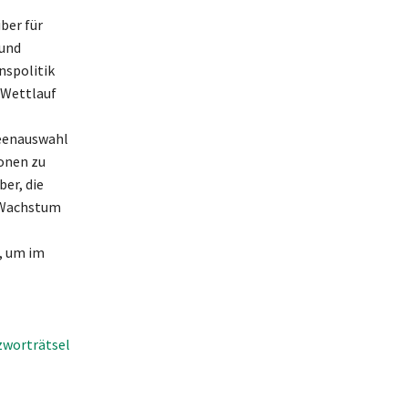
ber für
 und
nspolitik
 Wettlauf
deenauswahl
ionen zu
er, die
m Wachstum
, um im
zworträtsel