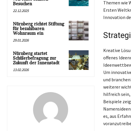
Themen wie W
Besuchen
Ersten Weltkr
22.12.2025
Innovation de
Nürnberg richtet Stiftung
für bezahlbaren
Wohnraum ein
Strateg
29.01.2026
Kreative Lösu
Nürnberg startet
offenes Ideen
Schülerbefragung zur
Zukunft der Innenstadt
Ideenwettbew
13.02.2026
Um innovative
und branchenb
weiterer wich
hilfreich sei
Beispiele ze
Namensideen e
es, aus Erfah
voranzutreibe