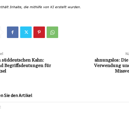
el
Nä
n süddeutschen Kahn:
ahnungslos: Die
d Begriffsdeutungen für
Verwendung und
sel
Missve
 Sie den Artikel