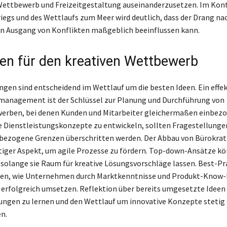
ettbewerb und Freizeitgestaltung auseinanderzusetzen. Im Kont
iegs und des Wettlaufs zum Meer wird deutlich, dass der Drang na
n Ausgang von Konflikten maßgeblich beeinflussen kann.
ien für den kreativen Wettbewerb
ngen sind entscheidend im Wettlauf um die besten Ideen. Ein effek
management ist der Schlüssel zur Planung und Durchführung von
erben, bei denen Kunden und Mitarbeiter gleichermaßen einbezo
 Dienstleistungskonzepte zu entwickeln, sollten Fragestellunge
ezogene Grenzen überschritten werden. Der Abbau von Bürokratie
tiger Aspekt, um agile Prozesse zu fördern. Top-down-Ansätze k
n, solange sie Raum für kreative Lösungsvorschläge lassen. Best-Pr
igen, wie Unternehmen durch Marktkenntnisse und Produkt-Know-
rfolgreich umsetzen. Reflektion über bereits umgesetzte Ideen
rungen zu lernen und den Wettlauf um innovative Konzepte stetig
n.