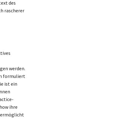
ext des
ch rascherer
tives
gen werden.
n formuliert
 ist ein
önnen
actice-
how ihre
 ermöglicht