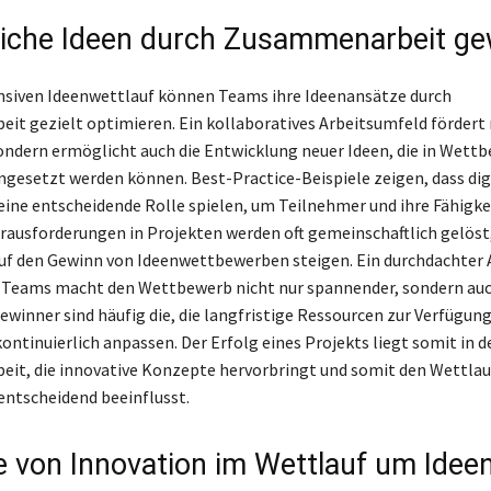
eiche Ideen durch Zusammenarbeit g
nsiven Ideenwettlauf können Teams ihre Ideenansätze durch
t gezielt optimieren. Ein kollaboratives Arbeitsumfeld fördert n
sondern ermöglicht auch die Entwicklung neuer Ideen, die in Wett
ingesetzt werden können. Best-Practice-Beispiele zeigen, dass dig
ine entscheidende Rolle spielen, um Teilnehmer und ihre Fähigke
rausforderungen in Projekten werden oft gemeinschaftlich gelöst
uf den Gewinn von Ideenwettbewerben steigen. Ein durchdachter
s Teams macht den Wettbewerb nicht nur spannender, sondern au
Gewinner sind häufig die, die langfristige Ressourcen zur Verfügun
ontinuierlich anpassen. Der Erfolg eines Projekts liegt somit in d
t, die innovative Konzepte hervorbringt und somit den Wettlau
entscheidend beeinflusst.
le von Innovation im Wettlauf um Idee