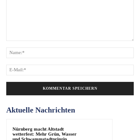
Kommentar:
Na
E-
Mai
Aktuelle Nachrichten
Nürnberg macht Altstadt
wetterfest: Mehr Grün, Wasser
und Schwammstadtprinzip