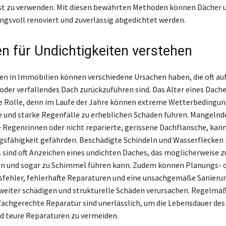
ast zu verwenden. Mit diesen bewährten Methoden können Dächer 
ngsvoll renoviert und zuverlässig abgedichtet werden.
n für Undichtigkeiten verstehen
en in Immobilien können verschiedene Ursachen haben, die oft auf
oder verfallendes Dach zurückzuführen sind. Das Alter eines Dache
 Rolle, denn im Laufe der Jahre können extreme Wetterbedingun
 und starke Regenfälle zu erheblichen Schäden führen. Mangelnd
e Regenrinnen oder nicht reparierte, gerissene Dachflansche, kann
gsfähigkeit gefährden. Beschädigte Schindeln und Wasserflecken
sind oft Anzeichen eines undichten Daches, das möglicherweise z
n und sogar zu Schimmel führen kann. Zudem können Planungs- 
fehler, fehlerhafte Reparaturen und eine unsachgemäße Sanierun
eiter schädigen und strukturelle Schäden verursachen. Regelmä
achgerechte Reparatur sind unerlässlich, um die Lebensdauer des
d teure Reparaturen zu vermeiden.