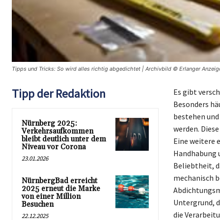
Tipps und Tricks: So wird alles richtig abgedichtet | Archivbild © Erlanger Anzeig
Tipp der Redaktion
Es gibt versc
Besonders hä
bestehen und 
Nürnberg 2025:
werden. Diese
Verkehrsaufkommen
bleibt deutlich unter dem
Eine weitere e
Niveau vor Corona
Handhabung un
23.01.2026
Beliebtheit, 
mechanisch be
NürnbergBad erreicht
2025 erneut die Marke
Abdichtungsm
von einer Million
Untergrund, d
Besuchen
die Verarbeit
22.12.2025