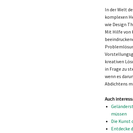
In der Welt d
komplexen He
wie Design Th
Mit Hilfe von 
beeindruckend
Problemlösung
Vorstellungsg
kreativen Lös
in Frage zu s
wenn es darum
Abdichtens mi
Auch interess
Geländerst
müssen
Die Kunst 
Entdecke d