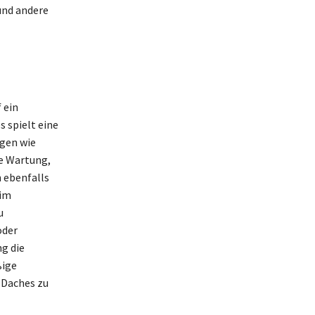
und andere
 ein
s spielt eine
gen wie
e Wartung,
 ebenfalls
 im
u
oder
g die
ßige
 Daches zu