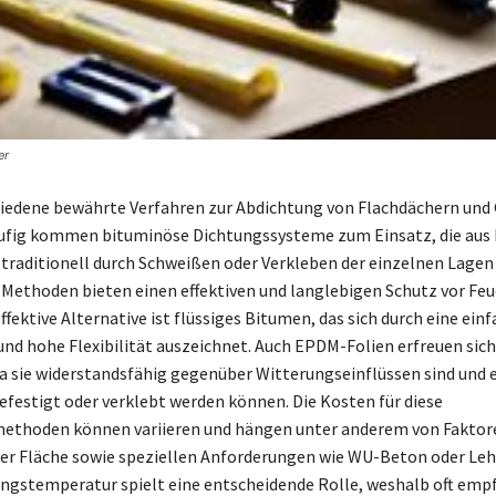
er
hiedene bewährte Verfahren zur Abdichtung von Flachdächern und
ufig kommen bituminöse Dichtungssysteme zum Einsatz, die aus
traditionell durch Schweißen oder Verkleben der einzelnen Lage
 Methoden bieten einen effektiven und langlebigen Schutz vor Feu
ffektive Alternative ist flüssiges Bitumen, das sich durch eine ein
d hohe Flexibilität auszeichnet. Auch EPDM-Folien erfreuen sic
da sie widerstandsfähig gegenüber Witterungseinflüssen sind und
festigt oder verklebt werden können. Die Kosten für diese
ethoden können variieren und hängen unter anderem von Faktor
er Fläche sowie speziellen Anforderungen wie WU-Beton oder Le
ungstemperatur spielt eine entscheidende Rolle, weshalb oft emp