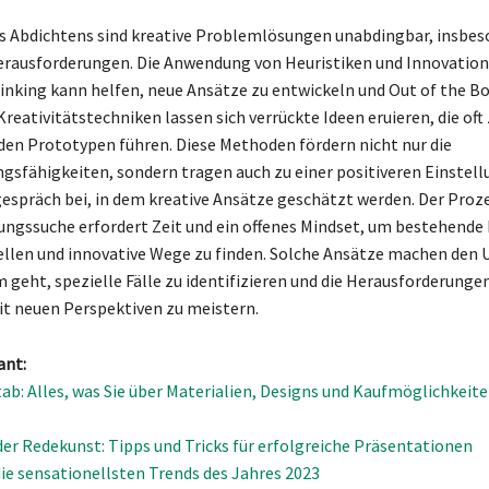
es Abdichtens sind kreative Problemlösungen unabdingbar, insbes
rausforderungen. Die Anwendung von Heuristiken und Innovatio
inking kann helfen, neue Ansätze zu entwickeln und Out of the Bo
Kreativitätstechniken lassen sich verrückte Ideen eruieren, die oft
en Prototypen führen. Diese Methoden fördern nicht nur die
sfähigkeiten, sondern tragen auch zu einer positiveren Einstell
espräch bei, in dem kreative Ansätze geschätzt werden. Der Proze
ungssuche erfordert Zeit und ein offenes Mindset, um bestehende 
tellen und innovative Wege zu finden. Solche Ansätze machen den 
 geht, spezielle Fälle zu identifizieren und die Herausforderunge
t neuen Perspektiven zu meistern.
ant:
ab: Alles, was Sie über Materialien, Designs und Kaufmöglichkeit
der Redekunst: Tipps und Tricks für erfolgreiche Präsentationen
ie sensationellsten Trends des Jahres 2023