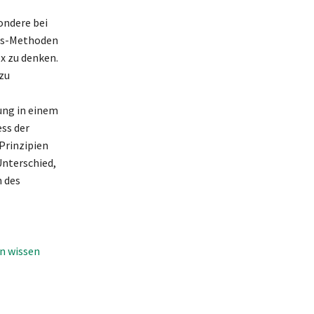
ondere bei
ns-Methoden
x zu denken.
 zu
ung in einem
ss der
Prinzipien
Unterschied,
n des
en wissen