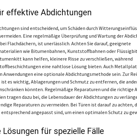
ür effektive Abdichtungen
ichtungen sind entscheidend, um Schäden durch Witterungseinflüs
 vermeiden. Eine regelmäßige Überprüfung und Wartung der Abdic
ei Flachdächern, ist unerlässlich. Achten Sie darauf, geeignete
aterialien wie Bitumenbahnen, Kunststoffbahnen oder Flüssigb
tumenkitt kann helfen, kleinere Risse zu verschließen, während
toffbeschichtungen eine nahtlose Lösung bieten. Auch Metallpla
n Anwendungen eine optionale Abdichtungsmethode sein. Zur Rei
ist es wichtig, Ablagerungen und Schmutz zu entfernen, die ander
einschränken könnten. Regelmäßige Reparaturen und die richtige
lien tragen dazu bei, die Lebensdauer der Abdichtungen zu verläng
ndige Reparaturen zu vermeiden. Bei Türen ist darauf zu achten, d
entsprechend angepasst sind, um einen optimalen Schutz zu gew
 Lösungen für spezielle Fälle