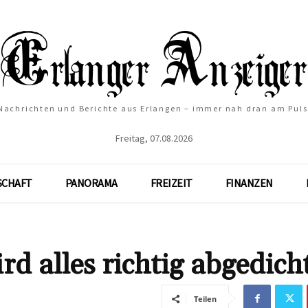
Nachrichten und Berichte aus Erlangen – immer nah dran am Puls
Freitag, 07.08.2026
SCHAFT
PANORAMA
FREIZEIT
FINANZEN
rd alles richtig abgedich
Teilen