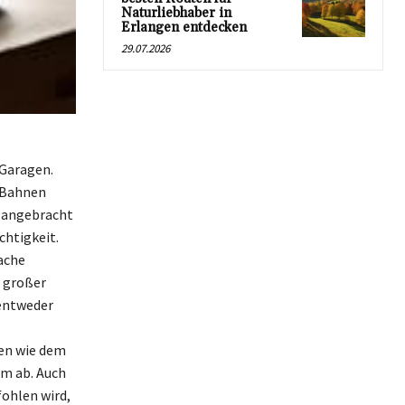
Naturliebhaber in
Erlangen entdecken
29.07.2026
 Garagen.
 Bahnen
n angebracht
chtigkeit.
fache
h großer
 entweder
en wie dem
hm ab. Auch
fohlen wird,