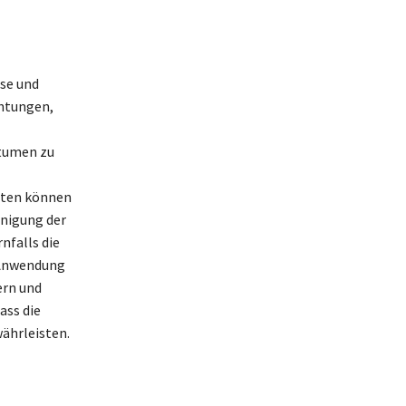
se und
htungen,
itumen zu
tten können
nigung der
nfalls die
 Anwendung
ern und
ass die
ährleisten.