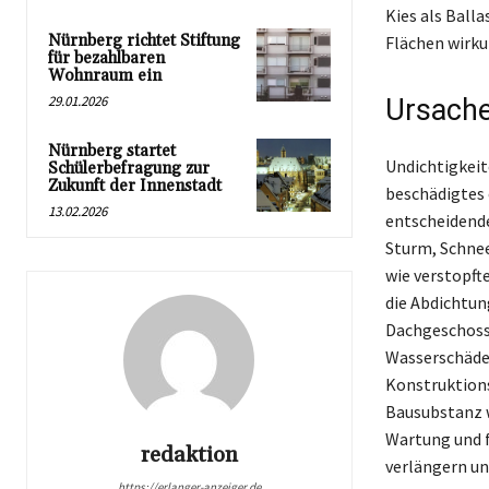
Kies als Ball
Nürnberg richtet Stiftung
Flächen wirku
für bezahlbaren
Wohnraum ein
29.01.2026
Ursache
Nürnberg startet
Undichtigkeit
Schülerbefragung zur
Zukunft der Innenstadt
beschädigtes 
13.02.2026
entscheidende
Sturm, Schnee
wie verstopft
die Abdichtun
Dachgeschoss 
Wasserschäde
Konstruktions
Bausubstanz w
Wartung und f
redaktion
verlängern un
https://erlanger-anzeiger.de