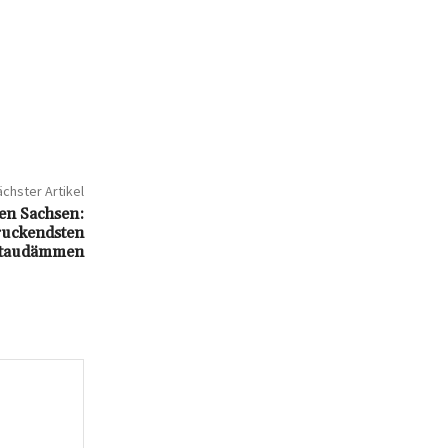
chster Artikel
ren Sachsen:
ruckendsten
taudämmen