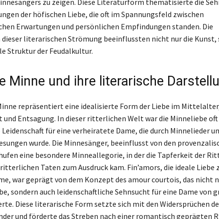
innesängers zu zeigen. Diese Literaturform thematisierte die Se
ngen der höfischen Liebe, die oft im Spannungsfeld zwischen
ichen Erwartungen und persönlichen Empfindungen standen. Die
dieser literarischen Strömung beeinflussten nicht nur die Kunst,
le Struktur der Feudalkultur.
e Minne und ihre literarische Darstell
inne repräsentiert eine idealisierte Form der Liebe im Mittelalte
 und Entsagung. In dieser ritterlichen Welt war die Minneliebe oft
 Leidenschaft für eine verheiratete Dame, die durch Minnelieder u
sungen wurde. Die Minnesänger, beeinflusst von den provenzalis
ufen eine besondere Minneallegorie, in der die Tapferkeit der Ritt
itterlichen Taten zum Ausdruck kam. Fin’amors, die ideale Liebe
me, war geprägt von dem Konzept des amour courtois, das nicht n
ebe, sondern auch leidenschaftliche Sehnsucht für eine Dame von 
erte. Diese literarische Form setzte sich mit den Widersprüchen d
nder und förderte das Streben nach einer romantisch geprägten Ri