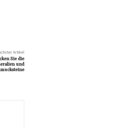
chster Artikel
ken Sie die
neralien und
hmucksteine