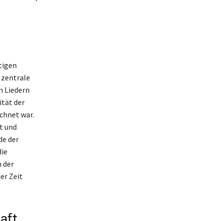
tigen
 zentrale
en Liedern
ität der
chnet war.
t und
de der
die
 der
er Zeit
aft