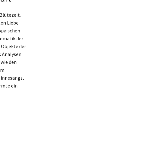
Blütezeit.
ten Liebe
ropäischen
hematik der
 Objekte der
s Analysen
 wie den
em
Minnesangs,
rmte ein