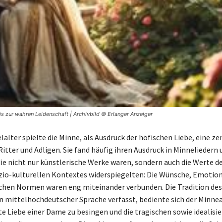
is zur wahren Leidenschaft | Archivbild © Erlanger Anzeiger
alter spielte die Minne, als Ausdruck der höfischen Liebe, eine ze
itter und Adligen. Sie fand häufig ihren Ausdruck in Minneliedern 
ie nicht nur künstlerische Werke waren, sondern auch die Werte d
io-kulturellen Kontextes widerspiegelten: Die Wünsche, Emotio
ichen Normen waren eng miteinander verbunden. Die Tradition des
n mittelhochdeutscher Sprache verfasst, bediente sich der Minnea
te Liebe einer Dame zu besingen und die tragischen sowie idealisi