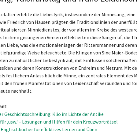
elalter erlebte die Liebeslyrik, insbesondere der Minnesang, eine 
ie Friedrich von Hausen prägten die Traditionslinien der unerfüll
ritualisierten Minniedienstes, der vor allem im Kreise des westeu
e. In ihren gesungenen Versen reflektierten diese Sänger oft die T
ten Liebe, was die emotionalenlagen der Rittersmänner und deren
tiefgründige Weise beleuchtete. Die Klingen von Sine Maier-Bode
elen zu nahöstlicher Liebeslyrik auf, mit Einflüssen solchermaßen
ssîden und deren Konstruktionen von Endreim und Metrum. Mit d
als festlichem Anlass blieb die Minne, ein zentrales Element des 
t den frühen Manifestationen von Leidenschaft verbunden und fo
heute nachhallt.
ant:
er Geschichtsschreibung: Klio im Lichte der Antike
für ‚usw.‘ – Lösungen und Hilfen für dein Kreuzworträtsel
 Englischbücher für effektives Lernen und Üben