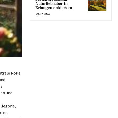
Naturliebhaber in
Erlangen entdecken
29.07.2026
ntrale Rolle
und
es
nen und
llegorie,
erten