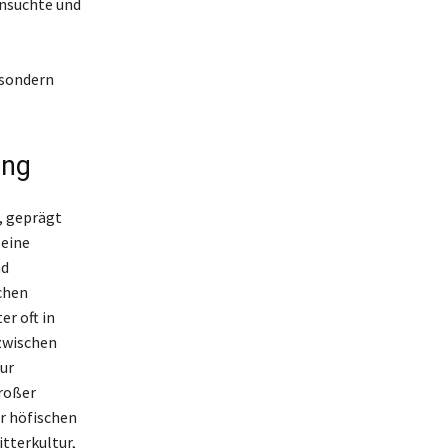
hnsüchte und
 sondern
ung
r, geprägt
 eine
nd
chen
er oft in
 zwischen
ur
großer
er höfischen
tterkultur,