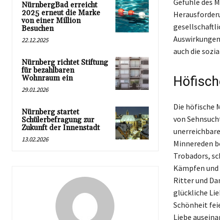
Gefühle des M
NürnbergBad erreicht
2025 erneut die Marke
Herausforderu
von einer Million
gesellschaftl
Besuchen
Auswirkungen 
22.12.2025
auch die sozia
Nürnberg richtet Stiftung
für bezahlbaren
Wohnraum ein
Höfisch
29.01.2026
Die höfische M
Nürnberg startet
von Sehnsucht
Schülerbefragung zur
Zukunft der Innenstadt
unerreichbare
13.02.2026
Minnereden be
Trobadors, sch
Kämpfen und r
Ritter und Da
glückliche Li
Schönheit fei
Liebe auseina