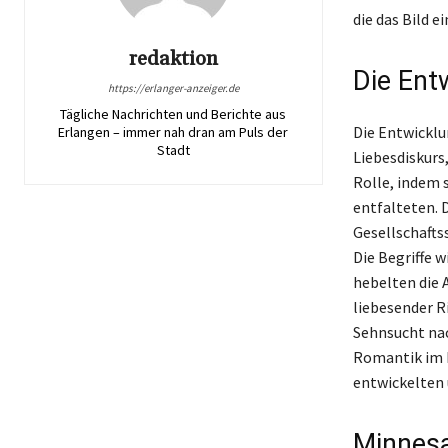
die das Bild 
redaktion
Die Ent
https://erlanger-anzeiger.de
Tägliche Nachrichten und Berichte aus
Die Entwicklu
Erlangen – immer nah dran am Puls der
Stadt
Liebesdiskurs,
Rolle, indem s
entfalteten. D
Gesellschafts
Die Begriffe 
hebelten die 
liebesender Ri
Sehnsucht nac
Romantik im M
entwickelten 
Minnesa