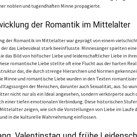
einer noblen und tugendhaften Minne propagierte.
wicklung der Romantik im Mittelalter
ng der Romantik im Mittelalter war geprägt von einem vielschich
 der das Liebesideal stark beeinflusste. Minnesänger spielten eine
ie das Bild von höfischer Liebe und leidenschaftlicher Liebe in ihr
iese romantische Liebe stellte oft eine Flucht aus der harten Real
struktur dar, die durch strenge Hierarchien und Normen gekennzei
wie Minne und romantische Liebe wurden in den Texten romantisier
Alltagssorgen der Menschen, darunter auch Sexualität, aus. So wur
tter nicht nur als ein Ideal angesehen, sondern verkörperte auch 
h einer tiefen emotionalen Verbindung. Diese historischen Stufen
ittelalter zeigen, wie sich die Vorstellungen von Liebe im Laufe d
und in die kulturelle Wahrnehmung einflossen.
ng, Valentinstag und frühe Leidensch