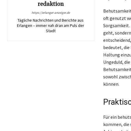
redaktion
Behutsamkeit 
https://erlanger-anzeiger.de
oft genutzt w
Tägliche Nachrichten und Berichte aus
Sorgsamkeit. 
Erlangen – immer nah dran am Puls der
Stadt
geht, sondern
entscheidend,
bedeutet, die
Haltung einzu
Ungeduld, die
Behutsamkeit
sowohl zwisch
können.
Praktis
Für ein behut
kommen, die s