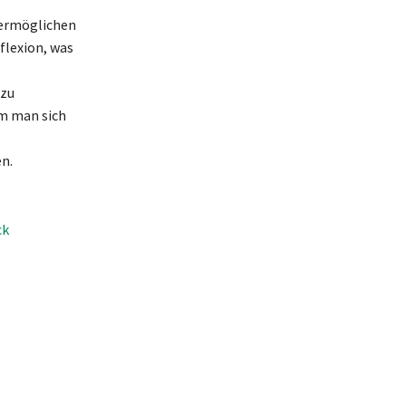
 ermöglichen
flexion, was
 zu
em man sich
n.
ck