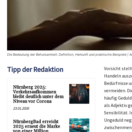
Die Bedeutung der Behutsamkeit: Definition, Herkunft und praktische Beispiele | A
Tipp der Redaktion
Vorsicht stell
Handeln ausze
Bedürfnisse u
Nürnberg 2025:
vermeiden. Di
Verkehrsaufkommen
bleibt deutlich unter dem
häufig Geduld
Niveau vor Corona
als Adjektiv 
23.01.2026
Sensibilität.
Ungeduld nega
NürnbergBad erreicht
2025 erneut die Marke
zwischenmens
von einer Million