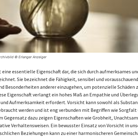
rchivbild © Erlanger Anzeiger
t eine essentielle Eigenschaft dar, die sich durch aufmerksames u
ichnet. Sie bezeichnet die Fähigkeit, sensibel und vorausschauend
nd Besonderheiten anderer einzugehen, um potenzielle Schäden 
ese Eigenschaft verlangt ein hohes Maß an Empathie und Überlegu
 und Aufmerksamkeit erfordert. Vorsicht kann sowohl als Substant
gebraucht werden und ist eng verbunden mit Begriffen wie Sorgfalt
 Im Gegensatz dazu zeigen Eigenschaften wie Grobheit, Unachtsam
tive Verhaltensweisen. Ein bewusster Einsatz von Vorsicht in un
chlichen Beziehungen kann zu einer harmonischeren Gemeinsch