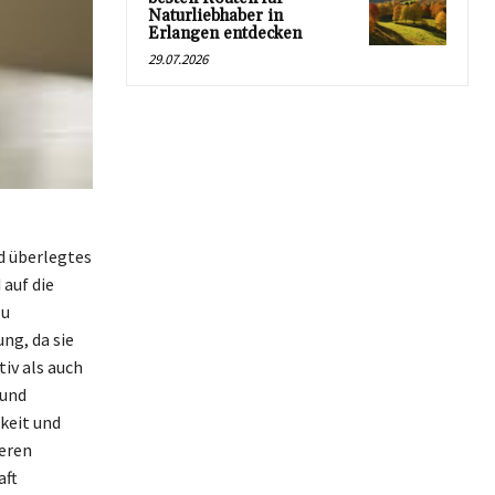
Naturliebhaber in
Erlangen entdecken
29.07.2026
nd überlegtes
 auf die
zu
ng, da sie
iv als auch
 und
keit und
seren
aft