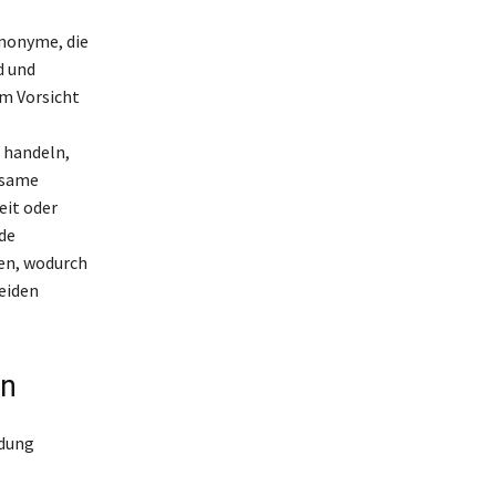
ynonyme, die
d und
um Vorsicht
 handeln,
tsame
eit oder
de
en, wodurch
eiden
en
ndung