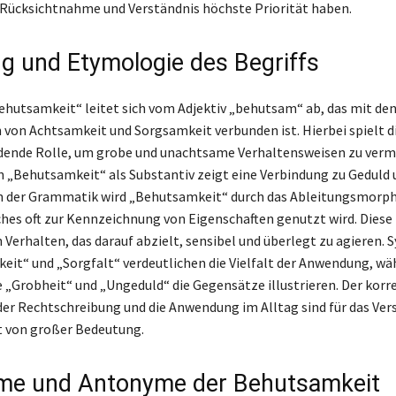
 Rücksichtnahme und Verständnis höchste Priorität haben.
g und Etymologie des Begriffs
Behutsamkeit“ leitet sich vom Adjektiv „behutsam“ ab, das mit de
 von Achtsamkeit und Sorgsamkeit verbunden ist. Hierbei spielt di
dende Rolle, um grobe und unachtsame Verhaltensweisen zu verme
n „Behutsamkeit“ als Substantiv zeigt eine Verbindung zu Geduld 
In der Grammatik wird „Behutsamkeit“ durch das Ableitungsmorp
ches oft zur Kennzeichnung von Eigenschaften genutzt wird. Diese
n Verhalten, das darauf abzielt, sensibel und überlegt zu agieren.
eit“ und „Sorgfalt“ verdeutlichen die Vielfalt der Anwendung, w
„Grobheit“ und „Ungeduld“ die Gegensätze illustrieren. Der korr
r Rechtschreibung und die Anwendung im Alltag sind für das Ver
 von großer Bedeutung.
me und Antonyme der Behutsamkeit