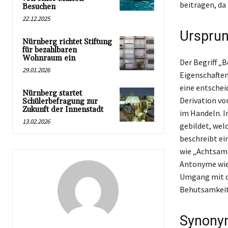
beitragen, da
Besuchen
22.12.2025
Ursprun
Nürnberg richtet Stiftung
für bezahlbaren
Wohnraum ein
Der Begriff „
29.01.2026
Eigenschaften
eine entschei
Nürnberg startet
Derivation vo
Schülerbefragung zur
Zukunft der Innenstadt
im Handeln. 
13.02.2026
gebildet, wel
beschreibt ei
wie „Achtsamk
Antonyme wie 
Umgang mit de
Behutsamkeit
Synony