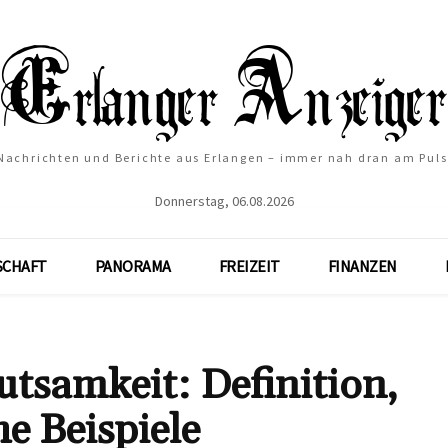
Nachrichten und Berichte aus Erlangen – immer nah dran am Puls
Donnerstag, 06.08.2026
SCHAFT
PANORAMA
FREIZEIT
FINANZEN
tsamkeit: Definition,
e Beispiele