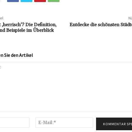
el
Nä
‚herrisch‘? Die Definition,
Entdecke die schönsten Städ
d Beispiele im Überblick
 Sie den Artikel
Name:*
E-
Mail:*