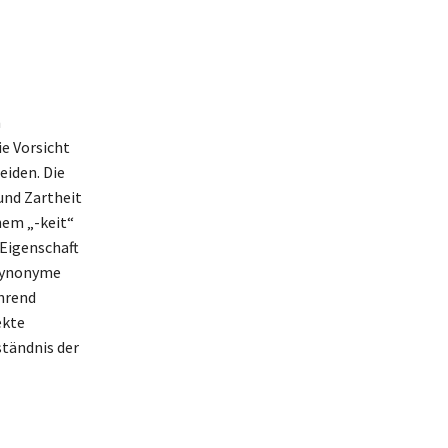
n
e Vorsicht
iden. Die
und Zartheit
hem „-keit“
 Eigenschaft
 Synonyme
ährend
ekte
ständnis der