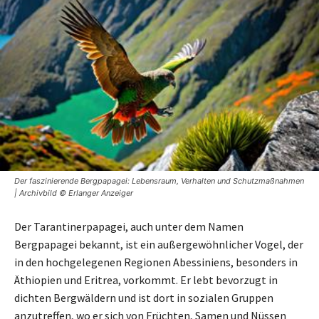
Der faszinierende Bergpapagei: Lebensraum, Verhalten und Schutzmaßnahmen
| Archivbild © Erlanger Anzeiger
Der Tarantinerpapagei, auch unter dem Namen
Bergpapagei bekannt, ist ein außergewöhnlicher Vogel, der
in den hochgelegenen Regionen Abessiniens, besonders in
Äthiopien und Eritrea, vorkommt. Er lebt bevorzugt in
dichten Bergwäldern und ist dort in sozialen Gruppen
anzutreffen, wo er sich von Früchten, Samen und Nüssen