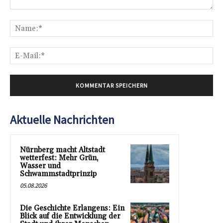
Kommentar:
Na
E-
Mai
Aktuelle Nachrichten
Nürnberg macht Altstadt
wetterfest: Mehr Grün,
Wasser und
Schwammstadtprinzip
05.08.2026
Die Geschichte Erlangens: Ein
Blick auf die Entwicklung der