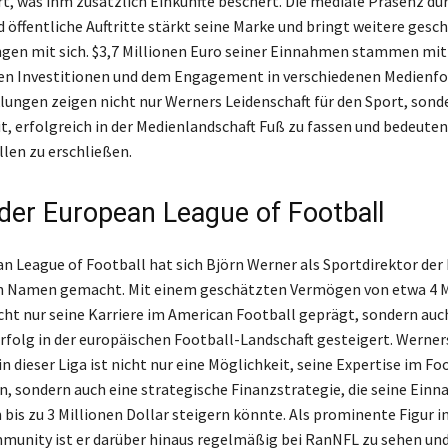
ert, was ihm zusätzlich Einkünfte beschert. Die mediale Präsenz du
 öffentliche Auftritte stärkt seine Marke und bringt weitere gesch
en mit sich. $3,7 Millionen Euro seiner Einnahmen stammen mit
ten Investitionen und dem Engagement in verschiedenen Medienf
lungen zeigen nicht nur Werners Leidenschaft für den Sport, sond
it, erfolgreich in der Medienlandschaft Fuß zu fassen und bedeute
en zu erschließen.
n der European League of Football
an League of Football hat sich Björn Werner als Sportdirektor der 
n Namen gemacht. Mit einem geschätzten Vermögen von etwa 4 M
icht nur seine Karriere im American Football geprägt, sondern auc
Erfolg in der europäischen Football-Landschaft gesteigert. Werner
 dieser Liga ist nicht nur eine Möglichkeit, seine Expertise im Fo
, sondern auch eine strategische Finanzstrategie, die seine Ein
bis zu 3 Millionen Dollar steigern könnte. Als prominente Figur in
unity ist er darüber hinaus regelmäßig bei RanNFL zu sehen und 