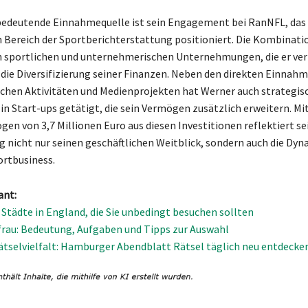
bedeutende Einnahmequelle ist sein Engagement bei RanNFL, das 
m Bereich der Sportberichterstattung positioniert. Die Kombinati
 sportlichen und unternehmerischen Unternehmungen, die er ver
 die Diversifizierung seiner Finanzen. Neben den direkten Einnah
ichen Aktivitäten und Medienprojekten hat Werner auch strategis
 in Start-ups getätigt, die sein Vermögen zusätzlich erweitern. Mi
n von 3,7 Millionen Euro aus diesen Investitionen reflektiert se
 nicht nur seinen geschäftlichen Weitblick, sondern auch die Dyn
rtbusiness.
ant:
 Städte in England, die Sie unbedingt besuchen sollten
frau: Bedeutung, Aufgaben und Tipps zur Auswahl
ätselvielfalt: Hamburger Abendblatt Rätsel täglich neu entdecke