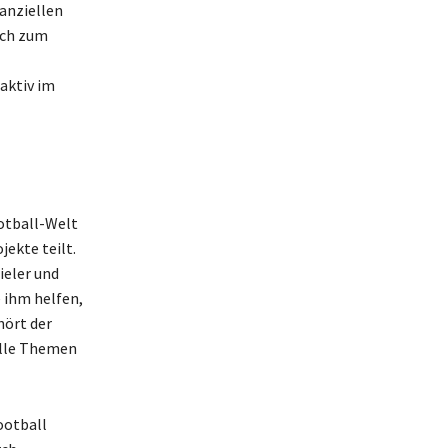
anziellen
ich zum
aktiv im
ootball-Welt
jekte teilt.
ieler und
e ihm helfen,
hört der
elle Themen
ootball