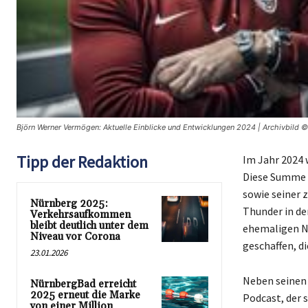
Björn Werner Vermögen: Aktuelle Einblicke und Entwicklungen 2024 | Archivbild ©
Tipp der Redaktion
Im Jahr 2024 
Diese Summe i
sowie seiner 
Nürnberg 2025:
Thunder in de
Verkehrsaufkommen
bleibt deutlich unter dem
ehemaligen NF
Niveau vor Corona
geschaffen, di
23.01.2026
Neben seinen 
NürnbergBad erreicht
2025 erneut die Marke
Podcast, der 
von einer Million