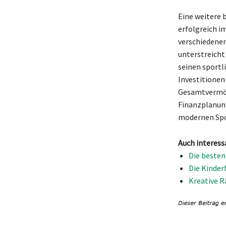
Eine weitere 
erfolgreich i
verschiedenen
unterstreicht
seinen sportl
Investitionen
Gesamtvermöge
Finanzplanung
modernen Spo
Auch interess
Die besten
Die Kinder
Kreative R