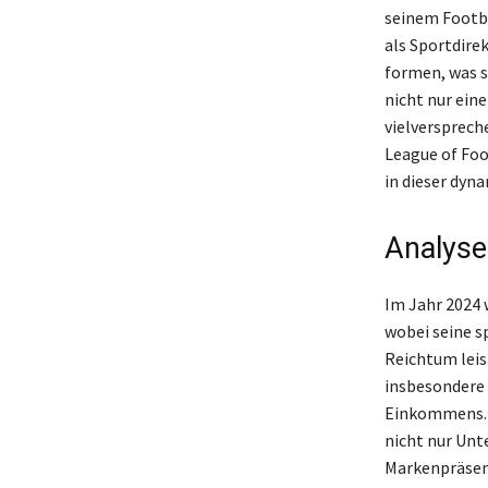
seinem Footba
als Sportdire
formen, was s
nicht nur ein
vielversprech
League of Foo
in dieser dyn
Analyse
Im Jahr 2024 
wobei seine s
Reichtum leis
insbesondere 
Einkommens. D
nicht nur Unt
Markenpräsenz