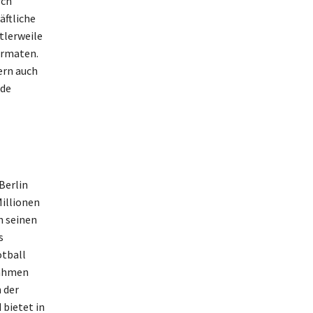
rch
äftliche
tlerweile
ormaten.
ern auch
nde
Berlin
illionen
h seinen
s
otball
nahmen
 der
bietet in