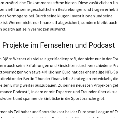
hm zusätzliche Einkommensströme bieten. Diese zusätzlichen fin
ssenziell für seine geschäftlichen Bestrebungen und tragen erhebl
es Vermögens bei. Durch seine klugen Investitionen und seine
 ist Werner nicht nur finanziell abgesichert, sondern bleibt auch 
h positiv auf sein Vermögen auswirkt.
e Projekte im Fernsehen und Podcast
h Björn Werner als vielseitiger Medienprofi, der nicht nur in der F
dern auch seine Erfahrungen und Einsichten durch verschiedene Pro
tovermögen von etwa 4 Millionen Euro hat der ehemalige NFL-Sp
direktor der Berlin Thunder finanzielle Strategien entwickelt, di
iellen Erfolg weiter auszubauen. Zu seinen neuesten Projekten ge
mance Podcast“, in dem er mit Experten und Freunden über aktu
iskutiert und spannende Einblicke in die Sportbranche gibt.
ner als Teilhaber und Sportdirektor bei der European League of F