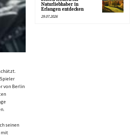
Naturliebhaber in
Erlangen entdecken
29.07.2026
schätzt.
Spieler
r von Berlin
ten
age
en.
ch seinen
 mit