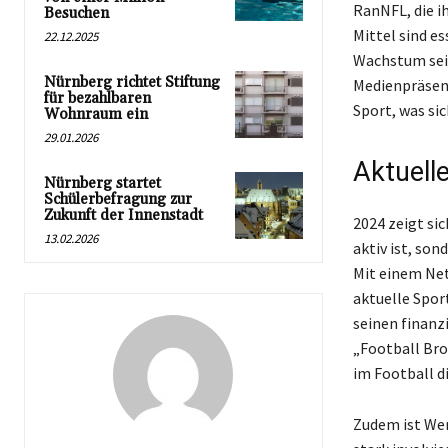
RanNFL, die i
Besuchen
Mittel sind e
22.12.2025
Wachstum sein
Nürnberg richtet Stiftung
Medienpräsenz
für bezahlbaren
Sport, was sic
Wohnraum ein
29.01.2026
Aktuell
Nürnberg startet
Schülerbefragung zur
Zukunft der Innenstadt
2024 zeigt sic
13.02.2026
aktiv ist, son
Mit einem Net
aktuelle Sport
seinen finanz
„Football Bro
im Football d
Zudem ist Wer