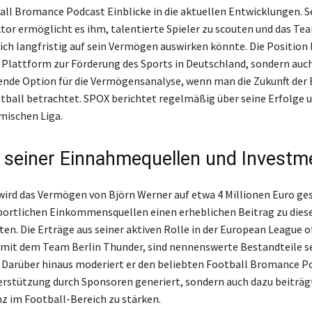
ll Bromance Podcast Einblicke in die aktuellen Entwicklungen. S
ktor ermöglicht es ihm, talentierte Spieler zu scouten und das Te
ich langfristig auf sein Vermögen auswirken könnte. Die Position 
e Plattform zur Förderung des Sports in Deutschland, sondern auch
ende Option für die Vermögensanalyse, wenn man die Zukunft der
tball betrachtet. SPOX berichtet regelmäßig über seine Erfolge 
amischen Liga.
 seiner Einnahmequellen und Investm
wird das Vermögen von Björn Werner auf etwa 4 Millionen Euro ge
portlichen Einkommensquellen einen erheblichen Beitrag zu die
ten. Die Erträge aus seiner aktiven Rolle in der European League o
mit dem Team Berlin Thunder, sind nennenswerte Bestandteile s
arüber hinaus moderiert er den beliebten Football Bromance Po
erstützung durch Sponsoren generiert, sondern auch dazu beiträgt
 im Football-Bereich zu stärken.