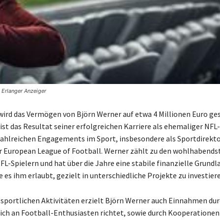
 Erlanger Anzeiger
wird das Vermögen von Björn Werner auf etwa 4 Millionen Euro ge
st das Resultat seiner erfolgreichen Karriere als ehemaliger NFL-
zahlreichen Engagements im Sport, insbesondere als Sportdirekto
r European League of Football. Werner zählt zu den wohlhabends
L-Spielern und hat über die Jahre eine stabile finanzielle Grundl
e es ihm erlaubt, gezielt in unterschiedliche Projekte zu investier
sportlichen Aktivitäten erzielt Björn Werner auch Einnahmen dur
sich an Football-Enthusiasten richtet, sowie durch Kooperationen