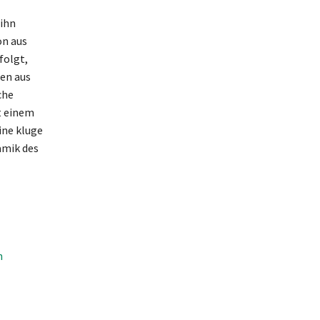
ihn
on aus
folgt,
men aus
che
t einem
ine kluge
amik des
n