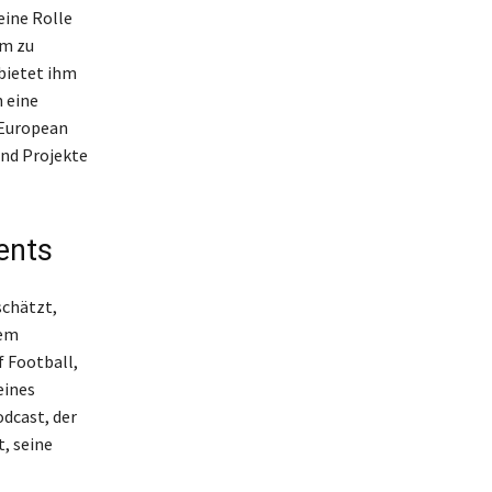
eine Rolle
am zu
bietet ihm
 eine
 European
und Projekte
ents
schätzt,
sem
f Football,
eines
dcast, der
, seine