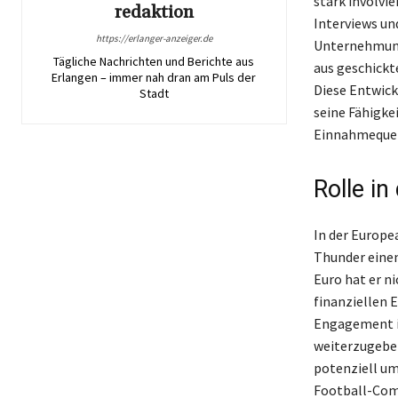
stark involvi
redaktion
Interviews und
https://erlanger-anzeiger.de
Unternehmung
Tägliche Nachrichten und Berichte aus
aus geschick
Erlangen – immer nah dran am Puls der
Diese Entwick
Stadt
seine Fähigke
Einnahmequell
Rolle i
In der Europe
Thunder eine
Euro hat er n
finanziellen 
Engagement in
weiterzugeben
potenziell um 
Football-Comm