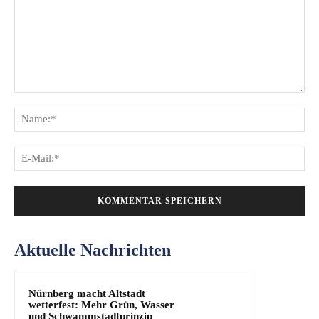
Kommentar:
Na
E-
Mai
Aktuelle Nachrichten
Nürnberg macht Altstadt
wetterfest: Mehr Grün, Wasser
und Schwammstadtprinzip