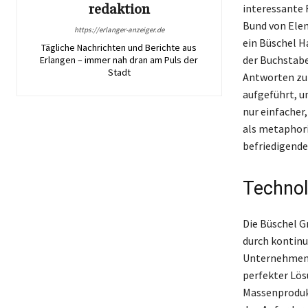
redaktion
interessante R
Bund von Elem
https://erlanger-anzeiger.de
ein Büschel H
Tägliche Nachrichten und Berichte aus
der Buchstaben
Erlangen – immer nah dran am Puls der
Stadt
Antworten zu 
aufgeführt, u
nur einfacher
als metaphori
befriedigende
Technol
Die Büschel G
durch kontinu
Unternehmensg
perfekter Lös
Massenprodukt