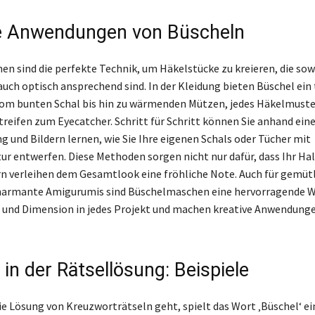
e Anwendungen von Büscheln
n sind die perfekte Technik, um Häkelstücke zu kreieren, die so
auch optisch ansprechend sind. In der Kleidung bieten Büschel ein 
om bunten Schal bis hin zu wärmenden Mützen, jedes Häkelmuste
treifen zum Eyecatcher. Schritt für Schritt können Sie anhand eine
g und Bildern lernen, wie Sie Ihre eigenen Schals oder Tücher mit
ur entwerfen. Diese Methoden sorgen nicht nur dafür, dass Ihr Ha
rn verleihen dem Gesamtlook eine fröhliche Note. Auch für gemüt
harmante Amigurumis sind Büschelmaschen eine hervorragende Wa
 und Dimension in jedes Projekt und machen kreative Anwendung
in der Rätsellösung: Beispiele
e Lösung von Kreuzworträtseln geht, spielt das Wort ‚Büschel‘ ei