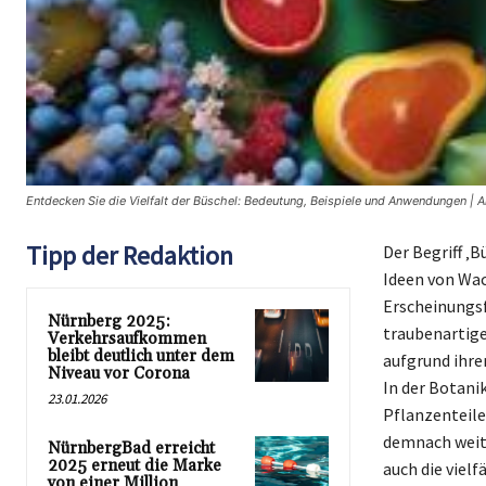
Entdecken Sie die Vielfalt der Büschel: Bedeutung, Beispiele und Anwendungen | A
Tipp der Redaktion
Der Begriff ‚
Ideen von Wac
Erscheinungsf
Nürnberg 2025:
traubenartige
Verkehrsaufkommen
bleibt deutlich unter dem
aufgrund ihr
Niveau vor Corona
In der Botani
23.01.2026
Pflanzenteile
demnach weit 
NürnbergBad erreicht
2025 erneut die Marke
auch die vielf
von einer Million