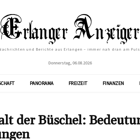
Nachrichten und Berichte aus Erlangen – immer nah dran am Puls
Donnerstag, 06.08.2026
SCHAFT
PANORAMA
FREIZEIT
FINANZEN
alt der Büschel: Bedeutu
ungen