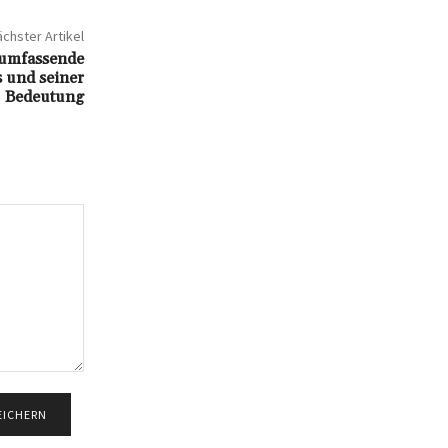
chster Artikel
e umfassende
s und seiner
Bedeutung