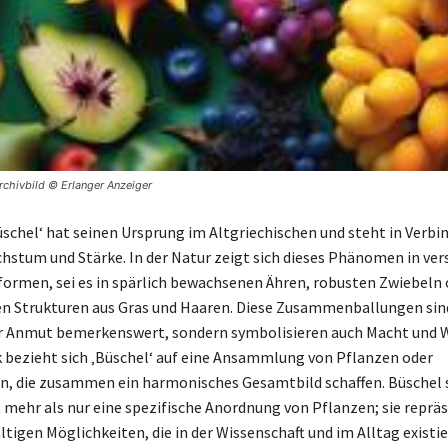
rchivbild © Erlanger Anzeiger
Büschel‘ hat seinen Ursprung im Altgriechischen und steht in Verb
hstum und Stärke. In der Natur zeigt sich dieses Phänomen in ve
ormen, sei es in spärlich bewachsenen Ähren, robusten Zwiebeln 
n Strukturen aus Gras und Haaren. Diese Zusammenballungen sind
er Anmut bemerkenswert, sondern symbolisieren auch Macht und 
k bezieht sich ‚Büschel‘ auf eine Ansammlung von Pflanzen oder
n, die zusammen ein harmonisches Gesamtbild schaffen. Büschel 
mehr als nur eine spezifische Anordnung von Pflanzen; sie reprä
ältigen Möglichkeiten, die in der Wissenschaft und im Alltag existie