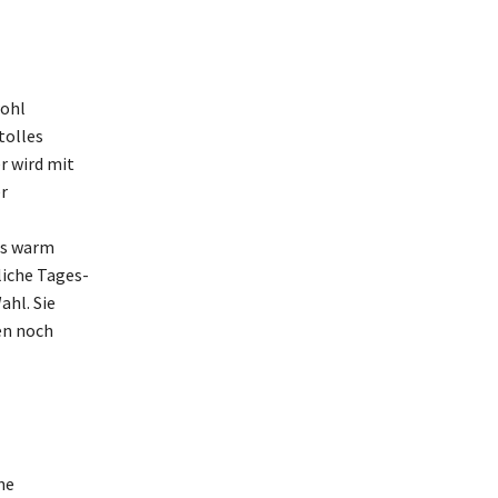
wohl
tolles
r wird mit
r
ls warm
liche Tages-
hl. Sie
en noch
ne