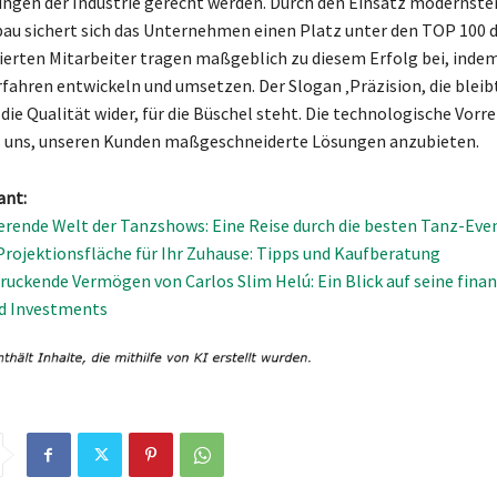
ngen der Industrie gerecht werden. Durch den Einsatz modernste
u sichert sich das Unternehmen einen Platz unter den TOP 100 d
erten Mitarbeiter tragen maßgeblich zu diesem Erfolg bei, indem
rfahren entwickeln und umsetzen. Der Slogan ‚Präzision, die bleibt
die Qualität wider, für die Büschel steht. Die technologische Vorre
s uns, unseren Kunden maßgeschneiderte Lösungen anzubieten.
ant:
ierende Welt der Tanzshows: Eine Reise durch die besten Tanz-Eve
 Projektionsfläche für Ihr Zuhause: Tipps und Kaufberatung
ruckende Vermögen von Carlos Slim Helú: Ein Blick auf seine finan
nd Investments