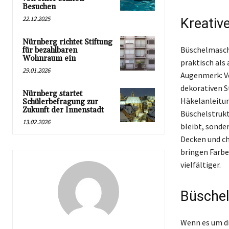
Besuchen
22.12.2025
Kreativ
Nürnberg richtet Stiftung
Büschelmasche
für bezahlbaren
Wohnraum ein
praktisch als 
29.01.2026
Augenmerk: V
dekorativen S
Nürnberg startet
Häkelanleitun
Schülerbefragung zur
Zukunft der Innenstadt
Büschelstrukt
13.02.2026
bleibt, sonde
Decken und c
bringen Farbe
vielfältiger.
Büschel 
Wenn es um di