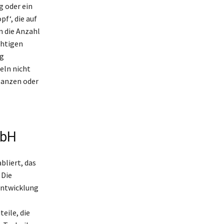
g oder ein
f‘, die auf
n die Anzahl
chtigen
ig
eln nicht
flanzen oder
mbH
bliert, das
 Die
Entwicklung
eile, die