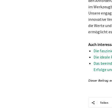
den Anforderu
im Werkzeugba
Unsere engagi
innovative Ve
die Werte und 
ermöglicht e
Auch interess
Die faszin
Die ideale
Das beeind
Erfolge u
Teilen