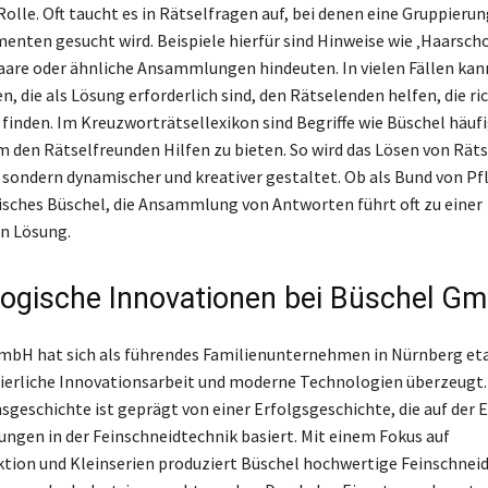
olle. Oft taucht es in Rätselfragen auf, bei denen eine Gruppierun
enten gesucht wird. Beispiele hierfür sind Hinweise wie ‚Haarschop
aare oder ähnliche Ansammlungen hindeuten. In vielen Fällen kan
, die als Lösung erforderlich sind, den Rätselenden helfen, die ri
finden. Im Kreuzworträtsellexikon sind Begriffe wie Büschel häuf
m den Rätselfreunden Hilfen zu bieten. So wird das Lösen von Räts
, sondern dynamischer und kreativer gestaltet. Ob als Bund von P
sches Büschel, die Ansammlung von Antworten führt oft zu einer
n Lösung.
ogische Innovationen bei Büschel G
mbH hat sich als führendes Familienunternehmen in Nürnberg eta
ierliche Innovationsarbeit und moderne Technologien überzeugt.
eschichte ist geprägt von einer Erfolgsgeschichte, die auf der 
ungen in der Feinschneidtechnik basiert. Mit einem Fokus auf
ion und Kleinserien produziert Büschel hochwertige Feinschneidt