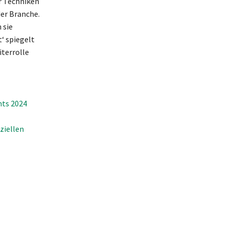
r Techniken
er Branche.
 sie
‘ spiegelt
iterrolle
nts 2024
ziellen