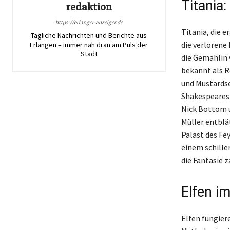
Titania
redaktion
https://erlanger-anzeiger.de
Titania, die 
Tägliche Nachrichten und Berichte aus
die verlorene 
Erlangen – immer nah dran am Puls der
Stadt
die Gemahlin 
bekannt als R
und Mustardse
Shakespeares
Nick Bottom u
Müller entblä
Palast des Fey
einem schille
die Fantasie 
Elfen i
Elfen fungiere