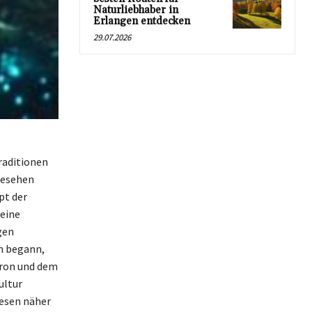
Naturliebhaber in
Erlangen entdecken
29.07.2026
raditionen
gesehen
pt der
 eine
gen
on begann,
hron und dem
ultur
Wesen näher