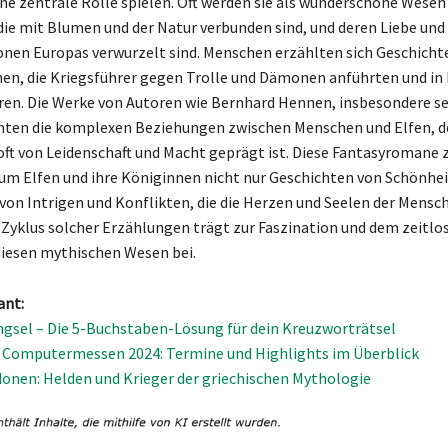
ne zentrale Rolle spielen. Oft werden sie als wunderschöne Wesen
die mit Blumen und der Natur verbunden sind, und deren Liebe und
ionen Europas verwurzelt sind. Menschen erzählten sich Geschicht
en, die Kriegsführer gegen Trolle und Dämonen anführten und in
ren. Die Werke von Autoren wie Bernhard Hennen, insbesondere se
hten die komplexen Beziehungen zwischen Menschen und Elfen, d
oft von Leidenschaft und Macht geprägt ist. Diese Fantasyromane 
um Elfen und ihre Königinnen nicht nur Geschichten von Schönheit
von Intrigen und Konflikten, die die Herzen und Seelen der Mensc
 Zyklus solcher Erzählungen trägt zur Faszination und dem zeitlo
diesen mythischen Wesen bei.
ant:
sel – Die 5-Buchstaben-Lösung für dein Kreuzworträtsel
 Computermessen 2024: Termine und Highlights im Überblick
onen: Helden und Krieger der griechischen Mythologie