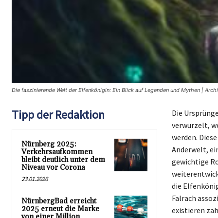
Die faszinierende Welt der Elfenkönigin: Ein Blick auf Legenden und Mythen | Arch
Tipp der Redaktion
Die Ursprünge
verwurzelt, w
werden. Diese
Nürnberg 2025:
Anderwelt, ei
Verkehrsaufkommen
bleibt deutlich unter dem
gewichtige Ro
Niveau vor Corona
weiterentwick
23.01.2026
die Elfenköni
Falrach assoz
NürnbergBad erreicht
2025 erneut die Marke
existieren za
von einer Million