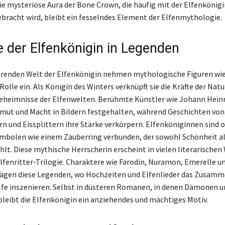
ie mysteriöse Aura der Bone Crown, die häufig mit der Elfenkönigi
bracht wird, bleibt ein fesselndes Element der Elfenmythologie.
e der Elfenkönigin in Legenden
ierenden Welt der Elfenkönigin nehmen mythologische Figuren wie
Rolle ein. Als Königin des Winters verknüpft sie die Kräfte der Nat
Geheimnisse der Elfenwelten. Berühmte Künstler wie Johann Heinr
mut und Macht in Bildern festgehalten, während Geschichten von
 und Eissplittern ihre Stärke verkörpern. Elfenköniginnen sind o
bolen wie einem Zauberring verbunden, der sowohl Schönheit al
hlt. Diese mythische Herrscherin erscheint in vielen literarischen
Elfenritter-Trilogie. Charaktere wie Farodin, Nuramon, Emerelle 
ägen diese Legenden, wo Hochzeiten und Elfenlieder das Zusamm
fe inszenieren. Selbst in düsteren Romanen, in denen Dämonen u
eibt die Elfenkönigin ein anziehendes und mächtiges Motiv.