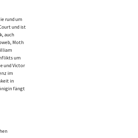
gie rund um
Court und ist
k, auch
obweb, Moth
illiam
flikts um
e und Victor
enz im
keit in
önigin fängt
chen