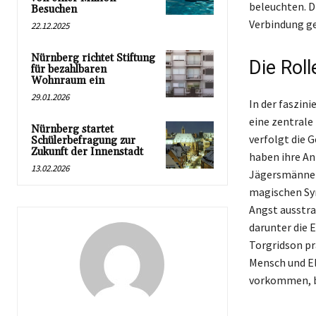
beleuchten. D
Besuchen
Verbindung ge
22.12.2025
Nürnberg richtet Stiftung
Die Roll
für bezahlbaren
Wohnraum ein
29.01.2026
In der faszin
eine zentrale 
Nürnberg startet
verfolgt die 
Schülerbefragung zur
Zukunft der Innenstadt
haben ihre An
13.02.2026
Jägersmännern
magischen Sym
Angst ausstra
darunter die 
Torgridson pr
Mensch und El
vorkommen, bl