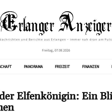
Nachrichten und Berichte aus Erlangen – immer nah dran am Puls
Freitag, 07.08.2026
SCHAFT
PANORAMA
FREIZEIT
FINANZEN
der Elfenkönigin: Ein Bl
hen