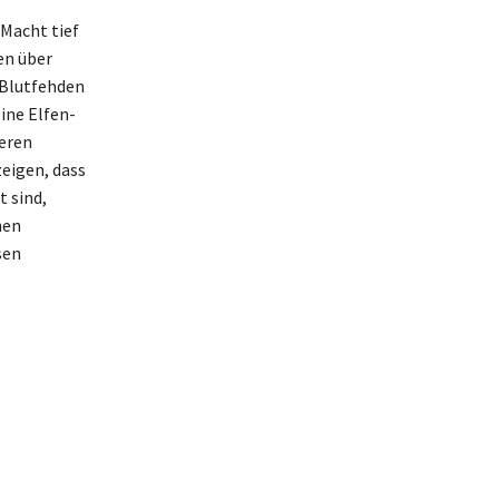
 Macht tief
en über
 Blutfehden
ine Elfen-
eren
zeigen, dass
 sind,
hen
sen