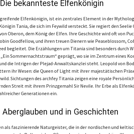
: Die bekannteste Elfenkönigin
ergreifende Elfenkönigin, ist ein zentrales Element in der Mytholo
Königin Tania, die sich im Feywild versteckt. Sie regiert den Seelie 
von Oberon, dem König der Elfen. Ihre Geschichte wird oft von Puc
obin Goodfellow, und ihren treuen Dienern wie Peaseblossom, C
ed begleitet. Die Erzählungen um Titania sind besonders durch W
 „Ein Sommernachtstraum“ geprägt, wo sie im Zentrum eines Kon
nd die Intrigen der Plejad-Anwaltskanzlei steht. Leopold von Bod
ttern ihr Wesen: die Queen of Light mit ihrer majestätischen Präs
wild. Sichtungen des archfey Titania zeigen eine royale Persönlich
rnden Streit mit ihrem Prinzgemahl Sir Nevile. Ihr Erbe als Elfenk
zahlreicher Generationen ein.
m Aberglauben und in Geschichten
n als faszinierende Naturgeister, die in der nordischen und keltis