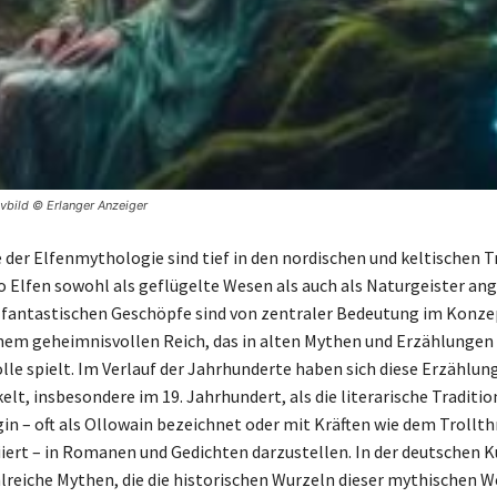
ivbild © Erlanger Anzeiger
 der Elfenmythologie sind tief in den nordischen und keltischen T
o Elfen sowohl als geflügelte Wesen als auch als Naturgeister an
 fantastischen Geschöpfe sind von zentraler Bedeutung im Konze
nem geheimnisvollen Reich, das in alten Mythen und Erzählungen
lle spielt. Im Verlauf der Jahrhunderte haben sich diese Erzählun
elt, insbesondere im 19. Jahrhundert, als die literarische Traditi
gin – oft als Ollowain bezeichnet oder mit Kräften wie dem Trollt
iiert – in Romanen und Gedichten darzustellen. In der deutschen K
hlreiche Mythen, die die historischen Wurzeln dieser mythischen 