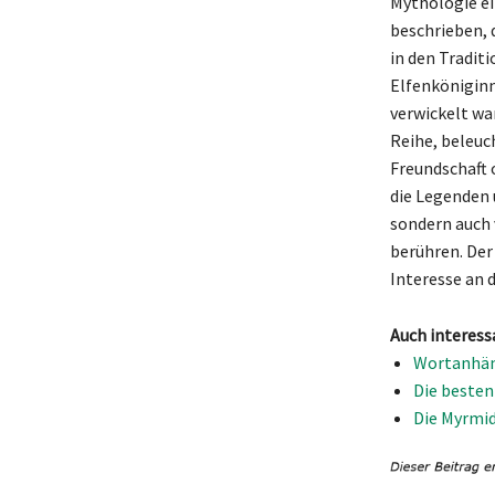
Mythologie ei
beschrieben, 
in den Tradit
Elfenköniginn
verwickelt wa
Reihe, beleuc
Freundschaft 
die Legenden 
sondern auch 
berühren. Der
Interesse an 
Auch interess
Wortanhäng
Die besten
Die Myrmid