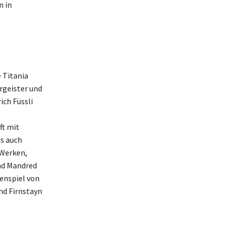
n in
 Titania
urgeister und
ich Füssli
ft mit
s auch
 Werken,
und Mandred
enspiel von
nd Firnstayn