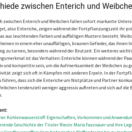
hiede zwischen Enterich und Weibch
h zwischen Enterich und Weibchen fallen sofort markante Untersc
el, also Enteriche, zeigen während der Fortpflanzungszeit ihr pr
das aus leuchtenden Farben und auffälligen Mustern besteht. Weib
einen in einem eher unauffälligen, braunen Gefieder, das ihnen hilf
g zu tarnen, besonders während der Brutzeit. Ein weiteres wicht
gsmerkmal ist das Verhalten: Enteriche können während der Paa
iv und kompetitiv sein, um die Aufmerksamkeit der Weibchen zu 
ivität zeigt sich oft in Kämpfen mit anderen Erpeln. In der Fortpf
u führen, dass sich die Enteriche um Nistplätze und Partner konkur
eibchen tendenziell weniger aggressiv auftreten und sich auf die 
.
ant:
her Kohlenwasserstoff: Eigenschaften, Vorkommen und Anwendu
ierende Geschichte der Tiroler Riesin: Maria Fassnauer und ihre Le
er Handfeuerwaffen: Vom historischen Waffendesign bis zu moder