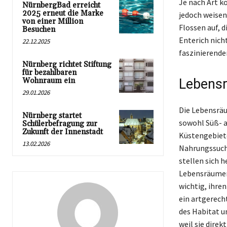
Je nach Art k
NürnbergBad erreicht
2025 erneut die Marke
jedoch weisen
von einer Million
Flossen auf, 
Besuchen
Enterich nich
22.12.2025
faszinierende
Nürnberg richtet Stiftung
für bezahlbaren
Wohnraum ein
Lebensr
29.01.2026
Die Lebensräu
Nürnberg startet
sowohl Süß- a
Schülerbefragung zur
Zukunft der Innenstadt
Küstengebiete
13.02.2026
Nahrungssuche
stellen sich 
Lebensräumen
wichtig, ihr
ein artgerech
des Habitat 
weil sie dire