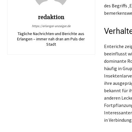
des Begriffs 
bemerkenswer
redaktion
https://erlanger-anzeiger.de
Verhalt
Tägliche Nachrichten und Berichte aus
Erlangen – immer nah dran am Puls der
Stadt
Enteriche zeig
beeinflusst w
dominante Rol
häufig in Gru
Insektenlarve
ihre ausgeprä
bekannt für i
anderen Lecker
Fortpflanzung
Interessante
in Verbindung