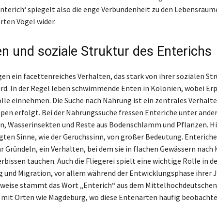
‚Enterich‘ spiegelt also die enge Verbundenheit zu den Lebensräum
ten Vögel wider.
en und soziale Struktur des Enterichs
en ein facettenreiches Verhalten, das stark von ihrer sozialen St
ird. In der Regel leben schwimmende Enten in Kolonien, wobei Erpe
le einnehmen. Die Suche nach Nahrung ist ein zentrales Verhalte
ppen erfolgt. Bei der Nahrungssuche fressen Enteriche unter and
n, Wasserinsekten und Reste aus Bodenschlamm und Pflanzen. Hi
gten Sinne, wie der Geruchssinn, von großer Bedeutung. Enterich
hr Gründeln, ein Verhalten, bei dem sie in flachen Gewässern nach
bissen tauchen. Auch die Fliegerei spielt eine wichtige Rolle in de
 und Migration, vor allem während der Entwicklungsphase ihrer 
rweise stammt das Wort „Enterich“ aus dem Mittelhochdeutschen
 mit Orten wie Magdeburg, wo diese Entenarten häufig beobachte