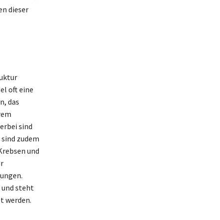
en dieser
ruktur
l oft eine
n, das
erem
erbei sind
e sind zudem
 Krebsen und
r
Jungen.
 und steht
t werden.