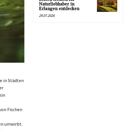
Naturliebhaber in
Erlangen entdecken
29.07.2026
e in Städten
er
rün
von Fischen
en umwirbt.