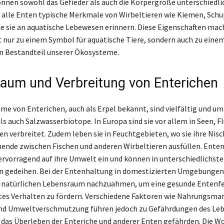
önnen sowohl das Gefieder als auch die Körpergröße unterschiedlic
 alle Enten typische Merkmale von Wirbeltieren wie Kiemen, Sch
die sie an aquatische Lebewesen erinnern. Diese Eigenschaften ma
t nur zu einem Symbol für aquatische Tiere, sondern auch zu eine
n Bestandteil unserer Ökosysteme.
aum und Verbreitung von Enterichen
me von Enterichen, auch als Erpel bekannt, sind vielfältig und u
ls auch Salzwasserbiotope. In Europa sind sie vor allem in Seen, F
n verbreitet. Zudem leben sie in Feuchtgebieten, wo sie ihre Nisc
nde zwischen Fischen und anderen Wirbeltieren ausfüllen. Ente
hervorragend auf ihre Umwelt ein und können in unterschiedlichst
 gedeihen. Bei der Entenhaltung in domestizierten Umgebungen 
en natürlichen Lebensraum nachzuahmen, um eine gesunde Entenfe
tes Verhalten zu fördern. Verschiedene Faktoren wie Nahrungsman
und Umweltverschmutzung führen jedoch zu Gefährdungen des Le
kt das Überleben der Enteriche und anderer Enten gefährden. Die W