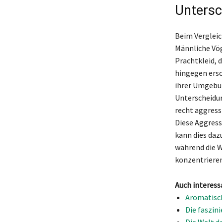
Untersc
Beim Vergleic
Männliche Vög
Prachtkleid, 
hingegen ersch
ihrer Umgebun
Unterscheidun
recht aggress
Diese Aggress
kann dies daz
während die W
konzentrieren
Auch interess
Aromatisc
Die faszin
Die Welt d