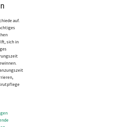
en
hiede auf.
ächtiges
chen
t, sich in
iges
rungszeit
gewinnen.
lanzungszeit
rieren,
Brutpflege
ngen
gende
nen