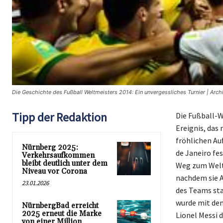
Die Geschichte des Fußball Weltmeisters 2014: Ein unvergessliches Turnier | Arch
Tipp der Redaktion
Die Fußball-W
Ereignis, das
fröhlichen Au
Nürnberg 2025:
de Janeiro fe
Verkehrsaufkommen
bleibt deutlich unter dem
Weg zum Weltm
Niveau vor Corona
nachdem sie A
23.01.2026
des Teams sta
wurde mit dem
NürnbergBad erreicht
2025 erneut die Marke
Lionel Messi 
von einer Million