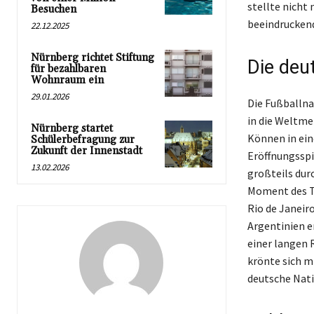
stellte nicht
Besuchen
beeindruckende
22.12.2025
Nürnberg richtet Stiftung
Die deu
für bezahlbaren
Wohnraum ein
29.01.2026
Die Fußballna
in die Weltmei
Nürnberg startet
Können in ein
Schülerbefragung zur
Zukunft der Innenstadt
Eröffnungsspi
13.02.2026
großteils dur
Moment des T
Rio de Janeir
Argentinien e
einer langen 
krönte sich m
deutsche Nati