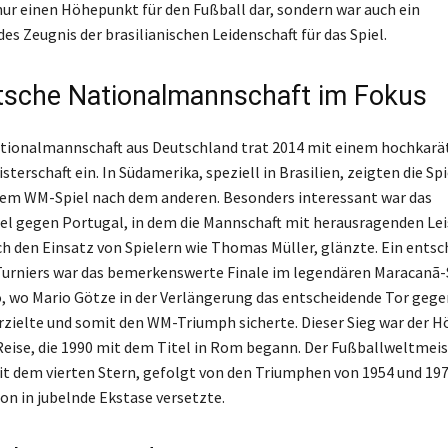
 nur einen Höhepunkt für den Fußball dar, sondern war auch ein
s Zeugnis der brasilianischen Leidenschaft für das Spiel.
tsche Nationalmannschaft im Fokus
tionalmannschaft aus Deutschland trat 2014 mit einem hochkarä
sterschaft ein. In Südamerika, speziell in Brasilien, zeigten die Spi
em WM-Spiel nach dem anderen. Besonders interessant war das
el gegen Portugal, in dem die Mannschaft mit herausragenden Le
ch den Einsatz von Spielern wie Thomas Müller, glänzte. Ein ents
urniers war das bemerkenswerte Finale im legendären Maracanã-
o, wo Mario Götze in der Verlängerung das entscheidende Tor gege
rzielte und somit den WM-Triumph sicherte. Dieser Sieg war der 
Reise, die 1990 mit dem Titel in Rom begann. Der Fußballweltmeis
it dem vierten Stern, gefolgt von den Triumphen von 1954 und 197
on in jubelnde Ekstase versetzte.