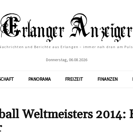
Nachrichten und Berichte aus Erlangen – immer nah dran am Puls
Donnerstag, 06.08.2026
SCHAFT
PANORAMA
FREIZEIT
FINANZEN
ball Weltmeisters 2014: 
r