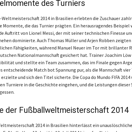
elmomente des Turniers
l-Weltmeisterschaft 2014 in Brasilien erlebten die Zuschauer zahl
e Momente, die das Turnier prägten. Ein herausragendes Beispiel 
e Auftritt von Lionel Messi, der mit seiner technischen Finesse un
hehen dominierte. Auch Thomas Müller und Arjen Robben zeigten 
chen Fähigkeiten, während Manuel Neuer im Tor mit brillanter R
utschen Nationalmannschaft gesichert hat. Trainer Joachim Löw
xibilität und stellte ein Team zusammen, das im Finale gegen Arg
es entscheidende Match bot Spannung pur, als die Mannschaft vier 
rzielte und sich den Titel sicherte. Die Copa do Mundo FIFA 2014 
en Turniere in die Geschichte eingehen, und die Leistungen dieser 
gessen.
e der Fußballweltmeisterschaft 2014
eltmeisterschaft 2014 in Brasilien hinterlässt ein unauslöschliche