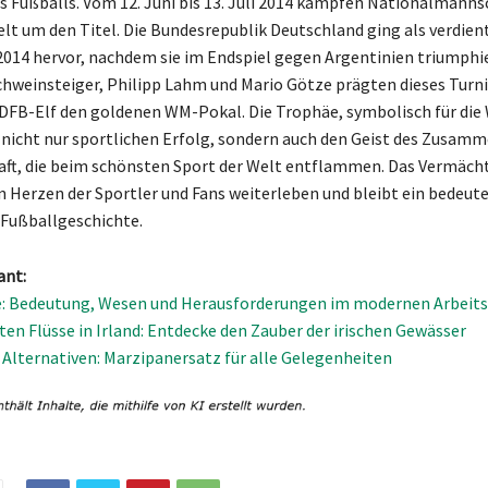
s Fußballs. Vom 12. Juni bis 13. Juli 2014 kämpfen Nationalmanns
lt um den Titel. Die Bundesrepublik Deutschland ging als verdien
014 hervor, nachdem sie im Endspiel gegen Argentinien triumphie
chweinsteiger, Philipp Lahm und Mario Götze prägten dieses Turni
 DFB-Elf den goldenen WM-Pokal. Die Trophäe, symbolisch für die
 nicht nur sportlichen Erfolg, sondern auch den Geist des Zusam
aft, die beim schönsten Sport der Welt entflammen. Das Vermächt
n Herzen der Sportler und Fans weiterleben und bleibt ein bedeut
r Fußballgeschichte.
ant:
e: Bedeutung, Wesen und Herausforderungen im modernen Arbeit
ten Flüsse in Irland: Entdecke den Zauber der irischen Gewässer
 Alternativen: Marzipanersatz für alle Gelegenheiten