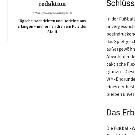
Schlüss
redaktion
https://erlanger-anzeiger.de
In der Fußbal
Tägliche Nachrichten und Berichte aus
unvergesslich
Erlangen – immer nah dran am Puls der
Stadt
beeindruckend
das Spielgesc
außergewöhnli
Abwehr der de
taktische Fle
glänzte. Dies
WM-Endrunde e
eines der best
bleiben unver
Das Erb
Die Fußball-W