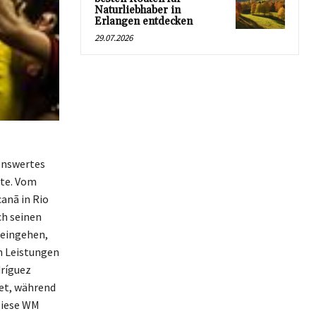
Naturliebhaber in
Erlangen entdecken
29.07.2026
kenswertes
zte. Vom
anã in Rio
ch seinen
 eingehen,
n Leistungen
dríguez
et, während
Diese WM