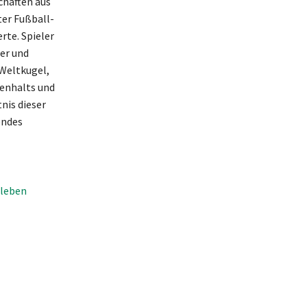
chaften aus
ter Fußball-
rte. Spieler
er und
 Weltkugel,
menhalts und
nis dieser
endes
sleben