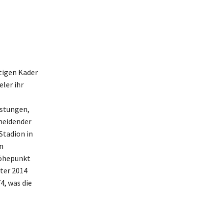
tigen Kader
eler ihr
istungen,
cheidender
Stadion in
n
Höhepunkt
ter 2014
4, was die