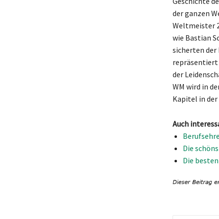
Geschichte de
der ganzen We
Weltmeister 2
wie Bastian S
sicherten der
repräsentiert
der Leidensch
WM wird in de
Kapitel in de
Auch interess
Berufsehr
Die schöns
Die besten