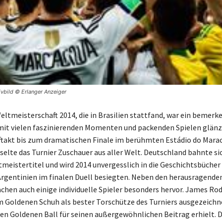
ivbild © Erlanger Anzeiger
eltmeisterschaft 2014, die in Brasilien stattfand, war ein bemer
 mit vielen faszinierenden Momenten und packenden Spielen glän
ftakt bis zum dramatischen Finale im berühmten Estádio do Marac
sselte das Turnier Zuschauer aus aller Welt. Deutschland bahnte si
eistertitel und wird 2014 unvergesslich in die Geschichtsbücher
rgentinien im finalen Duell besiegten. Neben den herausragende
chen auch einige individuelle Spieler besonders hervor. James Ro
 Goldenen Schuh als bester Torschütze des Turniers ausgezeichn
den Goldenen Ball für seinen außergewöhnlichen Beitrag erhielt. 