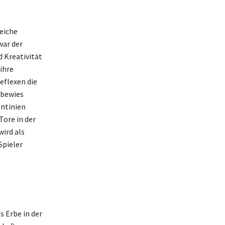
reiche
war der
d Kreativität
ihre
eflexen die
 bewies
entinien
Tore in der
wird als
Spieler
s Erbe in der