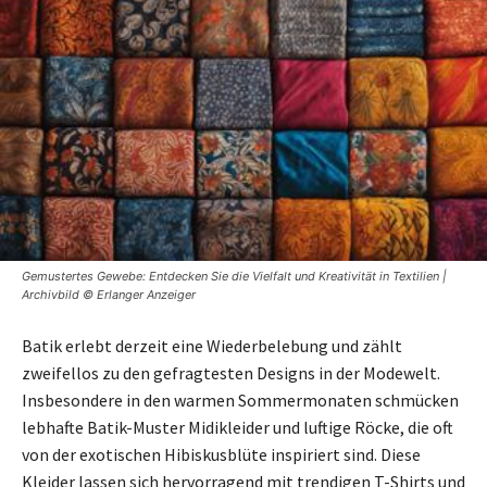
Gemustertes Gewebe: Entdecken Sie die Vielfalt und Kreativität in Textilien |
Archivbild © Erlanger Anzeiger
Batik erlebt derzeit eine Wiederbelebung und zählt
zweifellos zu den gefragtesten Designs in der Modewelt.
Insbesondere in den warmen Sommermonaten schmücken
lebhafte Batik-Muster Midikleider und luftige Röcke, die oft
von der exotischen Hibiskusblüte inspiriert sind. Diese
Kleider lassen sich hervorragend mit trendigen T-Shirts und