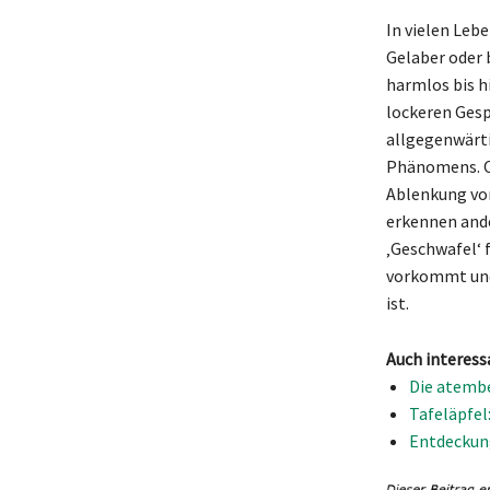
In vielen Leb
Gelaber oder 
harmlos bis h
lockeren Gesp
allgegenwärti
Phänomens. Of
Ablenkung von
erkennen ande
‚Geschwafel‘ 
vorkommt und 
ist.
Auch interess
Die atemb
Tafeläpfel
Entdeckung