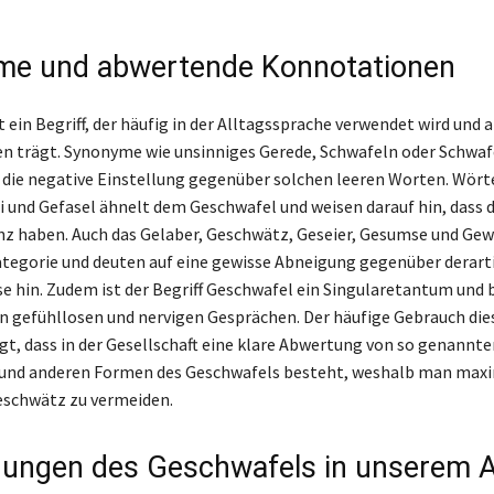
me und abwertende Konnotationen
t ein Begriff, der häufig in der Alltagssprache verwendet wird und
 trägt. Synonyme wie unsinniges Gerede, Schwafeln oder Schwaf
 die negative Einstellung gegenüber solchen leeren Worten. Wört
ei und Gefasel ähnelt dem Geschwafel und weisen darauf hin, dass 
z haben. Auch das Gelaber, Geschwätz, Geseier, Gesumse und Gew
ategorie und deuten auf eine gewisse Abneigung gegenüber derart
e hin. Zudem ist der Begriff Geschwafel ein Singularetantum und 
on gefühllosen und nervigen Gesprächen. Der häufige Gebrauch die
t, dass in der Gesellschaft eine klare Abwertung von so genannt
 und anderen Formen des Geschwafels besteht, weshalb man max
Geschwätz zu vermeiden.
ngen des Geschwafels in unserem A