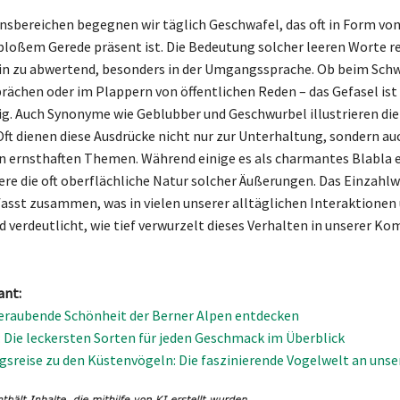
ensbereichen begegnen wir täglich Geschwafel, das oft in Form von
bloßem Gerede präsent ist. Die Bedeutung solcher leeren Worte r
in zu abwertend, besonders in der Umgangssprache. Ob beim Schw
rächen oder im Plappern von öffentlichen Reden – das Gefasel ist
g. Auch Synonyme wie Geblubber und Geschwurbel illustrieren die 
t dienen diese Ausdrücke nicht nur zur Unterhaltung, sondern au
 ernsthaften Themen. Während einige es als charmantes Blabla 
re die oft oberflächliche Natur solcher Äußerungen. Das Einzahl
fasst zusammen, was in vielen unserer alltäglichen Interaktione
verdeutlicht, wie tief verwurzelt dieses Verhalten in unserer K
ant:
eraubende Schönheit der Berner Alpen entdecken
: Die leckersten Sorten für jeden Geschmack im Überblick
sreise zu den Küstenvögeln: Die faszinierende Vogelwelt an uns