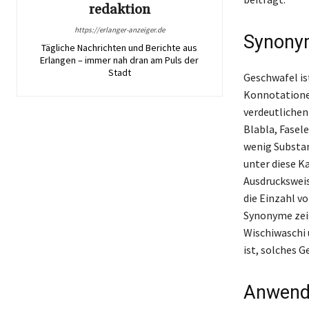
redaktion
https://erlanger-anzeiger.de
Synony
Tägliche Nachrichten und Berichte aus
Erlangen – immer nah dran am Puls der
Stadt
Geschwafel is
Konnotationen
verdeutlichen
Blabla, Fasel
wenig Substan
unter diese K
Ausdrucksweis
die Einzahl v
Synonyme zeig
Wischiwaschi
ist, solches 
Anwendu