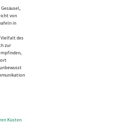
 Gesäusel,
eicht von
afeln in
Vielfalt des
ch zur
empfinden,
wort
n unbewusst
ommunikation
eren Küsten