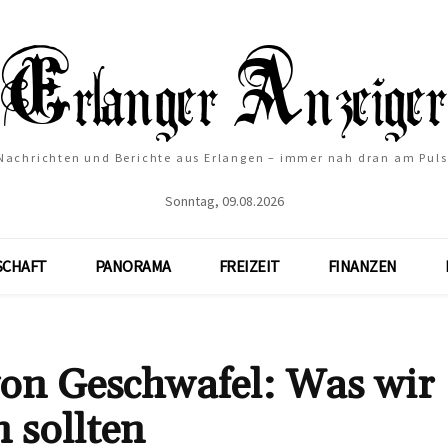
Nachrichten und Berichte aus Erlangen – immer nah dran am Puls
Sonntag, 09.08.2026
SCHAFT
PANORAMA
FREIZEIT
FINANZEN
von Geschwafel: Was wir
 sollten