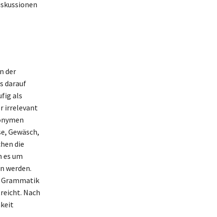
iskussionen
n der
s darauf
fig als
r irrelevant
nonymen
se, Gewäsch,
chen die
n es um
en werden.
nd Grammatik
treicht. Nach
hkeit