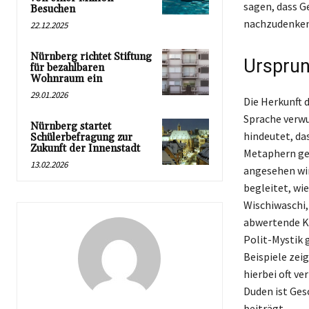
sagen, dass G
Besuchen
nachzudenken
22.12.2025
Nürnberg richtet Stiftung
Ursprun
für bezahlbaren
Wohnraum ein
29.01.2026
Die Herkunft d
Sprache verwu
Nürnberg startet
hindeutet, das
Schülerbefragung zur
Zukunft der Innenstadt
Metaphern gen
13.02.2026
angesehen wir
begleitet, wi
Wischiwaschi,
abwertende Ko
Polit-Mystik 
Beispiele zei
hierbei oft v
Duden ist Ges
beiträgt.