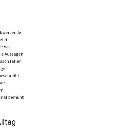
 abwertende
elei
er wie
die Aussagen
äsch fallen
iger
beschreibt
ser
em
imal bemüht
lltag