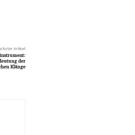
chster Artikel
sinstrument:
deutung der
chen Klänge