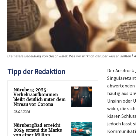
Die tiefere Bedeutung von Geschwafel: Was wir wirklich darüber wissen sollten | 
Tipp der Redaktion
Der Ausdruck 
Singularetant
abwertenden 
Nürnberg 2025:
häufig aus Un
Verkehrsaufkommen
bleibt deutlich unter dem
Unsinn oder U
Niveau vor Corona
wider, die si
23.01.2026
klaren Schlus
jedoch lässt s
NürnbergBad erreicht
2025 erneut die Marke
Kommunikatio
von einer Million