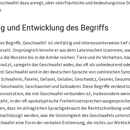
eschwafel dazu anregt, über oberflächliche und bedeutungslose D
.
g und Entwicklung des Begriffs
es Begriffs ‚Geschwafel‘ ist vielfältig und interessanterweise tief i
rzelt. Ursprünglich könnte er aus dem Lateinischen stammen, wa
s die Wurzeln bis in die Antike reichen. Tiere und ihr Verhalten, häu
utzt, spiegeln das Geschwafel wider, das oft als unbedeutend ode
d. Geschwafel wird in der deutschen Sprache von zahlreichen Sy
e Schwafelei, Faselei, Gefasel, Gelaber, Geschwätz, Geseier, Gesum
 Geschwalle, Geschwurbel und Salbaderei. Diese Begriffe verdeutli
nnotation, die mit Geschwafel verbunden ist, insbesondere wen
geht, in der oft apokalyptische Freiheitsversprechen ausgesproch
gen, dass im alltäglichen Sprachgebrauch die Rechtschreibung u
ernachlässigt werden, was die Unsinnigkeit des Geschwafels unters
chwafel eine Form der verbalen Entleerung, die nichts zur Wirklic