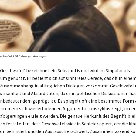
Archivbild © Erlanger Anzeiger
‚Geschwafel‘ bezeichnet ein Substantiv und wird im Singular als
um genutzt. Er bezieht sich auf sinnfreies Gerede, das oft in eine
Zusammenhang in alltäglichen Dialogen vorkommt. Geschwafel r
wissenheit und Absurditäten, da es in politischen Diskussionen hä
nbedeutendem geprägt ist. Es spiegelt oft eine bestimmte Form 
ch in einem sich wiederholenden Argumentationszyklus zeigt, in de
sfolgerungen erzielt werden. Die genaue Herkunft des Begriffs blei
ich feststellen, dass Geschwafel wie ein Schleier agiert, der die kla
n behindert und den Austausch erschwert. Zusammenfassend k