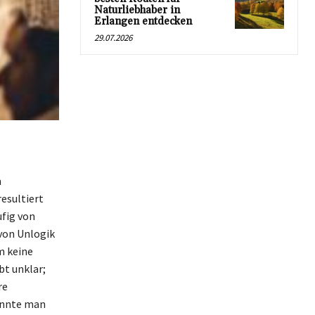
Naturliebhaber in
Erlangen entdecken
29.07.2026
m
esultiert
ufig von
von Unlogik
m keine
bt unklar;
re
önnte man