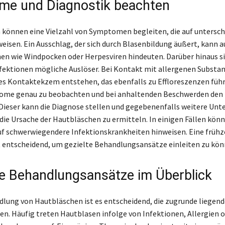
e und Diagnostik beachten
können eine Vielzahl von Symptomen begleiten, die auf untersch
eisen. Ein Ausschlag, der sich durch Blasenbildung äußert, kann a
nen wie Windpocken oder Herpesviren hindeuten. Darüber hinaus s
nfektionen mögliche Auslöser. Bei Kontakt mit allergenen Substa
hes Kontaktekzem entstehen, das ebenfalls zu Effloreszenzen führ
ptome genau zu beobachten und bei anhaltenden Beschwerden den
Dieser kann die Diagnose stellen und gegebenenfalls weitere Un
 die Ursache der Hautbläschen zu ermitteln. In einigen Fällen kön
 schwerwiegendere Infektionskrankheiten hinweisen. Eine frühz
t entscheidend, um gezielte Behandlungsansätze einleiten zu kön
ve Behandlungsansätze im Überblick
dlung von Hautbläschen ist es entscheidend, die zugrunde liegen
ren. Häufig treten Hautblasen infolge von Infektionen, Allergien 