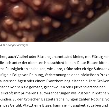
d © Erlanger Anzeiger
en, auch Vesikel oder Blasen genannt, sind kleine, mit Flüssigkei
ie sich unter der obersten Hautschicht bilden. Diese Blasen könn
he Flüssigkeiten enthalten, wie klare, trübe oder eitrige Substanz
fig als Folge von Reibung, Verbrennungen oder infektiösen Proz
utausschlägen oder einem Exanthem begleitet sein. Ihre Größen 
rsache können sie gerötet, geschwollen oder juckend erscheinen.
sind oft mit primären Hautveränderungen wie Pusteln, Knötchen
unden. Zu den typischen Begleiterscheinungen zählen Rötung, S
endes Gefühl. Platzt eine Blase, kann sie Flüssigkeit abgeben und