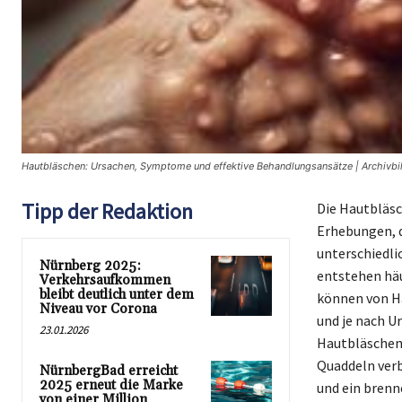
Hautbläschen: Ursachen, Symptome und effektive Behandlungsansätze | Archivbil
Tipp der Redaktion
Die Hautbläsch
Erhebungen, d
unterschiedlic
Nürnberg 2025:
entstehen häu
Verkehrsaufkommen
bleibt deutlich unter dem
können von Ha
Niveau vor Corona
und je nach U
23.01.2026
Hautbläschen 
Quaddeln verb
NürnbergBad erreicht
2025 erneut die Marke
und ein brenn
von einer Million