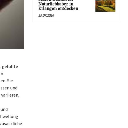
Naturliebhaber in
Erlangen entdecken
29.07.2026
t gefüllte
en
en. Sie
essen und
variieren,
 und
chwellung
 zusätzliche