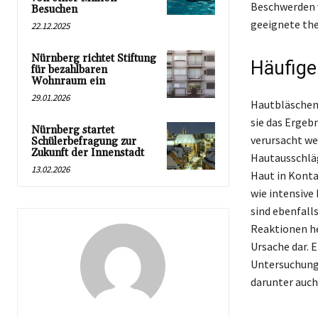
Beschwerden 
Besuchen
geeignete th
22.12.2025
Nürnberg richtet Stiftung
Häufige
für bezahlbaren
Wohnraum ein
29.01.2026
Hautbläschen 
sie das Ergeb
Nürnberg startet
verursacht w
Schülerbefragung zur
Zukunft der Innenstadt
Hautausschläg
13.02.2026
Haut in Konta
wie intensiv
sind ebenfall
Reaktionen h
Ursache dar. 
Untersuchung 
darunter auch