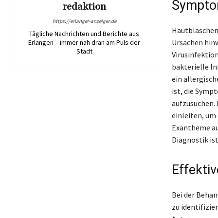
Symptom
redaktion
https://erlanger-anzeiger.de
Hautbläschen 
Tägliche Nachrichten und Berichte aus
Ursachen hinw
Erlangen – immer nah dran am Puls der
Stadt
Virusinfektio
bakterielle I
ein allergisc
ist, die Sym
aufzusuchen. 
einleiten, um
Exantheme auf
Diagnostik is
Effekti
Bei der Behan
zu identifizie