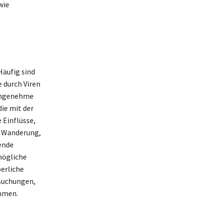
wie
Häufig sind
 durch Viren
nangenehme
ie mit der
 Einflüsse,
r Wanderung,
ende
mögliche
perliche
suchungen,
immen.