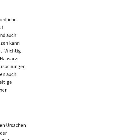
iedliche
uf
ind auch
nzen kann
t. Wichtig
 Hausarzt
tersuchungen
nen auch
eitige
nen.
den Ursachen
oder