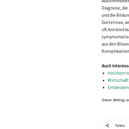
Autoimmunerkr
Diagnose, di
und die Bildu
Gürtelrose, w
oft Antibioti
symptomatisch
aus den Blase
Komplikatione
Auch interess
Holzbottic
Wirtschaft
Entdecken 
Teilen