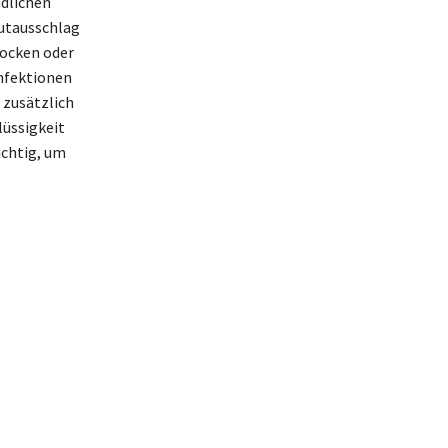
dlichen
utausschlag
pocken oder
Infektionen
 zusätzlich
üssigkeit
ichtig, um