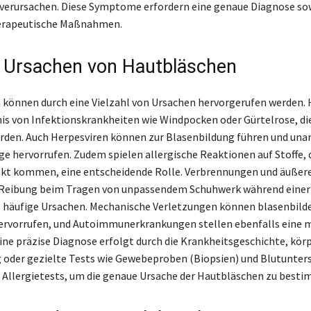
verursachen. Diese Symptome erfordern eine genaue Diagnose so
erapeutische Maßnahmen.
 Ursachen von Hautbläschen
können durch eine Vielzahl von Ursachen hervorgerufen werden. 
nis von Infektionskrankheiten wie Windpocken oder Gürtelrose, die
erden. Auch Herpesviren können zur Blasenbildung führen und u
e hervorrufen. Zudem spielen allergische Reaktionen auf Stoffe, d
kt kommen, eine entscheidende Rolle. Verbrennungen und äußere
e Reibung beim Tragen von unpassendem Schuhwerk während eine
s häufige Ursachen. Mechanische Verletzungen können blasenbild
ervorrufen, und Autoimmunerkrankungen stellen ebenfalls eine 
Eine präzise Diagnose erfolgt durch die Krankheitsgeschichte, kör
oder gezielte Tests wie Gewebeproben (Biopsien) und Blutunter
 Allergietests, um die genaue Ursache der Hautbläschen zu best