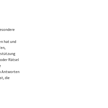
besondere
en hat und
fen,
rstützung
 oder Rätsel
e
en Antworten
t, die