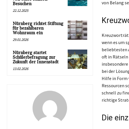
von Belang se
Besuchen
22.12.2025
Kreuzwo
Nürnberg richtet Stiftung
für bezahlbaren
Wohnraum ein
Kreuzworträts
29.01.2026
wenn es um sp
beliebtesten 
Nürnberg startet
oft in Rätsel
Schülerbefragung zur
Zukunft der Innenstadt
insbesondere 
13.02.2026
bei der Lösun
Hilfe in Form
Ressourcen so
schnell zu fin
richtige Stra
Die ein