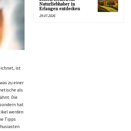
Naturliebhaber in
Erlangen entdecken
29.07.2026
chnet, ist
was zu einer
hetische als
ähnt. Die
 sondern hat
tikel werden
he Tipps
thusiasten