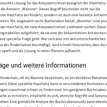
gesuchte Lösung für das Kreuzworträtsel bezüglich der Hautfalte
t die Antwort „Wamme“. Dieses Begriff beschreibt nicht nur die
sche Hautfalte bei Rindern, sondern ist auch eine beliebte Antwor
Seiten. Mit insgesamt sechs Buchstaben bietet „Wamme“ eine prä
der Hautfalte, die viele Kreuzworträtsel-Liebhaber suchen. Diese
ungstabellen aufgeführt, da sie eine der bekanntesten Antworten d
ese spezielle Frage geht. Wer sich also mit den unterschiedlichen
ka des Rinderhalses beschäftigt, wird schnell feststellen, dass d
 spielt und als Lösung in vielen Rätseln auftaucht.
äge und weitere Informationen
Rinderhals, oft als Wamme bezeichnet, ist ein beliebtes Rätselwor
eln. Diese spezielle Hautfalte kann in verschiedenen Kontexten 
gen manchmal schwer zu finden sind. Um geeignete Buchstaben f
che zu ermitteln, empfiehlt es sich, ähnliche Begriffe und Synon
iehen. Eine gründliche Analyse der Buchstabenanzahl kann ebenfal