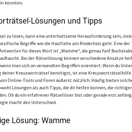
in könnten.
rträtsel-Lösungen und Tipps
el zu lösen, kann eine unterhaltsame Herausforderung sein, ins
ezifische Begriffe wie die Hautfalte am Rinderhals geht. Eine der
Antworten für dieses Wort ist „Wamme“, die genau fünf Buchstab
n auftaucht. Bei der Rätsellösung können verschiedene Ansätze hel
wenn man sich an verwandten Begriffen orientiert. Wenn du Unte
g deiner Kreuzworträtsel benötigst, ist eine Kreuzworträtselhilfe
 von Online-Tools und Foren äußerst nützlich. Häufig bieten solch
wohl Lösungen als auch Tipps, die dir helfen können, die richtig
den. Ob du ein erfahrener Rätsellöser bist oder gerade erst anfängs
tegie macht den Unterschied.
zige Lösung: Wamme