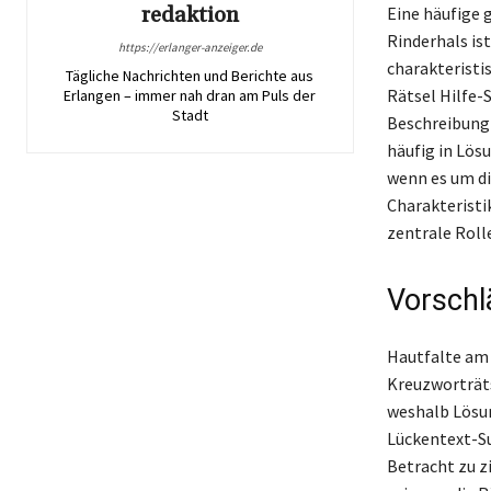
redaktion
Eine häufige 
Rinderhals is
https://erlanger-anzeiger.de
charakteristi
Tägliche Nachrichten und Berichte aus
Rätsel Hilfe-
Erlangen – immer nah dran am Puls der
Stadt
Beschreibung 
häufig in Lös
wenn es um di
Charakteristi
zentrale Rolle
Vorschl
Hautfalte am 
Kreuzworträts
weshalb Lösun
Lückentext-Su
Betracht zu z