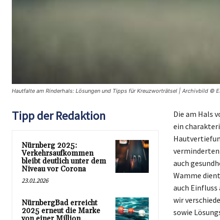
Hautfalte am Rinderhals: Lösungen und Tipps für Kreuzworträtsel | Archivbild © E
Tipp der Redaktion
Die am Hals v
ein charakter
Hautvertiefun
Nürnberg 2025:
verminderten 
Verkehrsaufkommen
bleibt deutlich unter dem
auch gesundhe
Niveau vor Corona
Wamme dient n
23.01.2026
auch Einfluss 
wir verschied
NürnbergBad erreicht
2025 erneut die Marke
sowie Lösungs
von einer Million