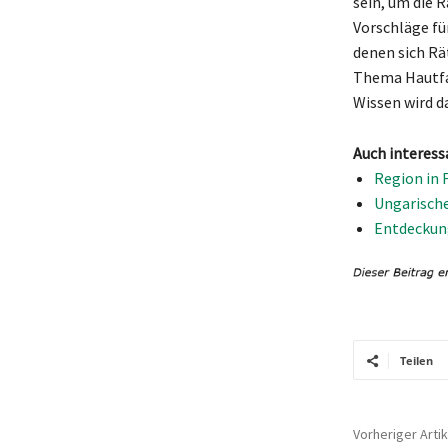
sein, um die 
Vorschläge fü
denen sich Rä
Thema Hautfal
Wissen wird d
Auch interess
Region in 
Ungarische
Entdeckung
Teilen
Vorheriger Artik