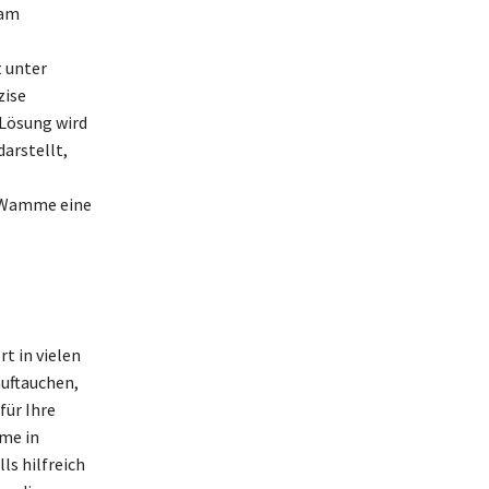
 am
t unter
zise
 Lösung wird
arstellt,
ie Wamme eine
t in vielen
auftauchen,
ür Ihre
yme in
ls hilfreich