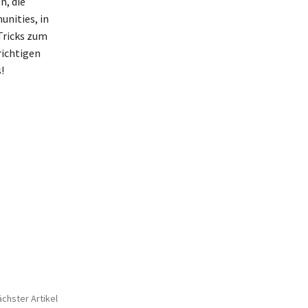
n, die
unities, in
Tricks zum
richtigen
!
chster Artikel