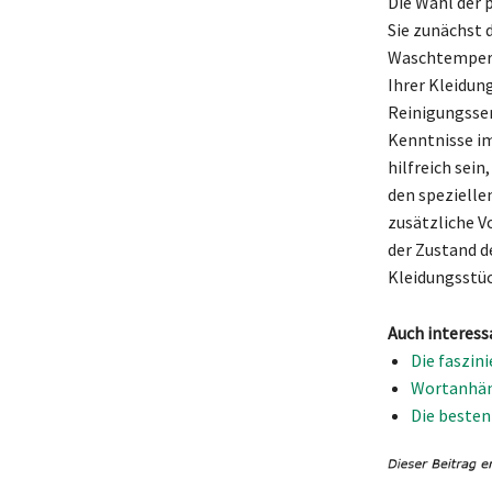
Die Wahl der 
Sie zunächst 
Waschtemperat
Ihrer Kleidun
Reinigungsser
Kenntnisse im
hilfreich sein
den spezielle
zusätzliche Vo
der Zustand d
Kleidungsstüc
Auch interess
Die faszin
Wortanhäng
Die besten