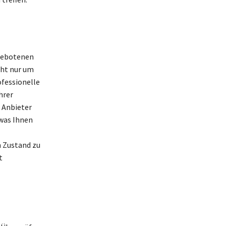
ngebotenen
cht nur um
ofessionelle
hrer
. Anbieter
 was Ihnen
 Zustand zu
t