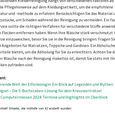
passenden Kleiderreinigung hängt von verschiedenen Faktoren ab
die Pflegehinweise auf dem Kleidungsetikett, um die empfohlene
ur und -methode zu erfahren. Berücksichtigen Sie das Material u
gsstücke, um Schäden während der Reinigung zu vermeiden. Ein fa
vice sollte die richtigen Verfahren für verschiedene Stoffe anwen
 Flecken entfernen haben. Wenn Ihre Wäsche stark verschmutzt i
, sie einzuweichen, bevor Sie sie in die Reinigung bringen. Fragen S
n Angeboten für Matratzen, Teppiche und Gardinen. Ein Abholsch
rteile bieten, um die Abholung für Sie zu erleichtern. Achten Sie d
er Wäsche nach der Reinigung makellos ist, damit Sie stets mit Ih
ken zufrieden sind.
ant:
ierende Welt der Elfenkönigin: Ein Blick auf Legenden und Mythen
sel – Die 5-Buchstaben-Lösung für dein Kreuzworträtsel
 Computermessen 2024: Termine und Highlights im Überblick