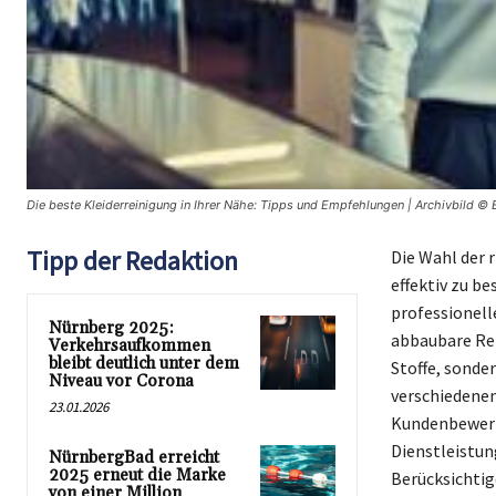
Die beste Kleiderreinigung in Ihrer Nähe: Tipps und Empfehlungen | Archivbild © 
Tipp der Redaktion
Die Wahl der 
effektiv zu be
professionell
Nürnberg 2025:
abbaubare Rei
Verkehrsaufkommen
bleibt deutlich unter dem
Stoffe, sonder
Niveau vor Corona
verschiedenen
23.01.2026
Kundenbewert
Dienstleistun
NürnbergBad erreicht
2025 erneut die Marke
Berücksichtige
von einer Million