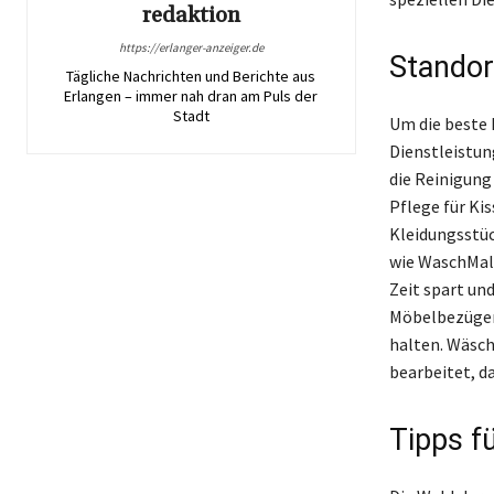
redaktion
https://erlanger-anzeiger.de
Standor
Tägliche Nachrichten und Berichte aus
Erlangen – immer nah dran am Puls der
Stadt
Um die beste K
Dienstleistun
die Reinigung
Pflege für Ki
Kleidungsstüc
wie WaschMal 
Zeit spart un
Möbelbezügen 
halten. Wäsch
bearbeitet, da
Tipps f