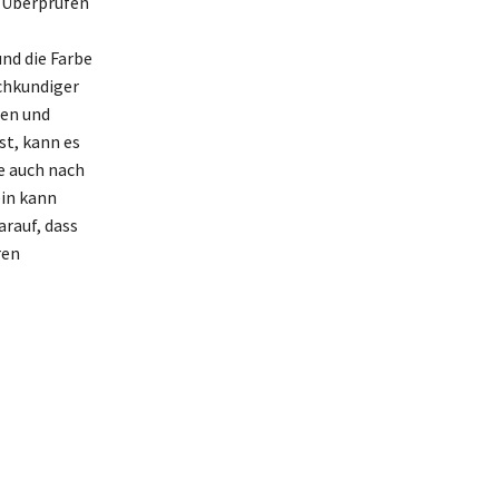
. Überprüfen
nd die Farbe
chkundiger
den und
st, kann es
ie auch nach
ein kann
arauf, dass
ren