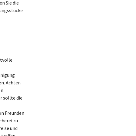
n Sie die
dungsstücke
tvolle
inigung
en. Achten
on
 sollte die
on Freunden
cherei zu
reise und
treffen.