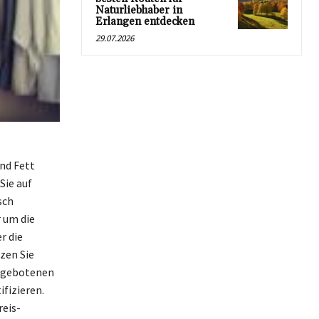
Naturliebhaber in
Erlangen entdecken
29.07.2026
nd Fett
Sie auf
sch
 um die
r die
zen Sie
angebotenen
fizieren.
reis-