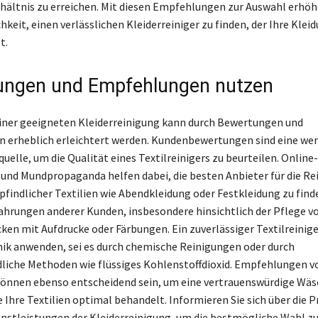
hältnis zu erreichen. Mit diesen Empfehlungen zur Auswahl erhöhe
keit, einen verlässlichen Kleiderreiniger zu finden, der Ihre Klei
t.
ungen und Empfehlungen nutzen
iner geeigneten Kleiderreinigung kann durch Bewertungen und
erheblich erleichtert werden. Kundenbewertungen sind eine wer
elle, um die Qualität eines Textilreinigers zu beurteilen. Online-
nd Mundpropaganda helfen dabei, die besten Anbieter für die Re
pfindlicher Textilien wie Abendkleidung oder Festkleidung zu find
rfahrungen anderer Kunden, insbesondere hinsichtlich der Pflege v
ken mit Aufdrucke oder Färbungen. Ein zuverlässiger Textilreiniger
nik anwenden, sei es durch chemische Reinigungen oder durch
iche Methoden wie flüssiges Kohlenstoffdioxid. Empfehlungen v
können ebenso entscheidend sein, um eine vertrauenswürdige Wäs
 Ihre Textilien optimal behandelt. Informieren Sie sich über die P
enstleistungen der Kleiderreinigung, um die bestmögliche Wahl zu 