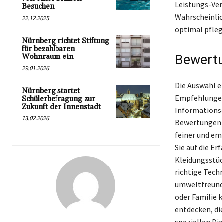
Leistungs-Ver
Besuchen
Wahrscheinlich
22.12.2025
optimal pfleg
Nürnberg richtet Stiftung
für bezahlbaren
Wohnraum ein
Bewert
29.01.2026
Die Auswahl e
Nürnberg startet
Empfehlungen 
Schülerbefragung zur
Zukunft der Innenstadt
Informationsqu
13.02.2026
Bewertungen u
feiner und em
Sie auf die E
Kleidungsstüc
richtige Tech
umweltfreundl
oder Familie 
entdecken, die
speziellen Di