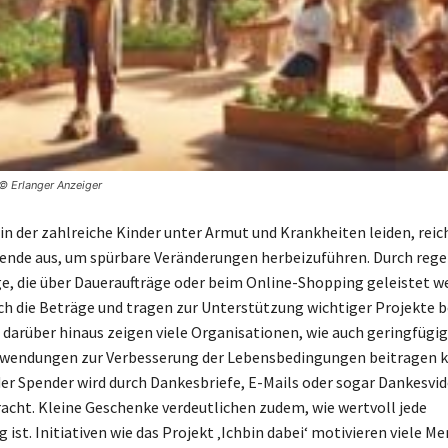
 © Erlanger Anzeiger
 in der zahlreiche Kinder unter Armut und Krankheiten leiden, reic
pende aus, um spürbare Veränderungen herbeizuführen. Durch reg
ge, die über Daueraufträge oder beim Online-Shopping geleistet w
h die Beträge und tragen zur Unterstützung wichtiger Projekte be
darüber hinaus zeigen viele Organisationen, wie auch geringfügi
uwendungen zur Verbesserung der Lebensbedingungen beitragen k
er Spender wird durch Dankesbriefe, E-Mails oder sogar Dankesvi
acht. Kleine Geschenke verdeutlichen zudem, wie wertvoll jede
ist. Initiativen wie das Projekt ‚Ichbin dabei‘ motivieren viele Me