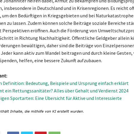
e Johanniter helfen dabei, Armut zu bekämpfen und Bildungsproj
n, insbesondere in Deutschland und in Krisenregionen. Es reicht of
, um den Bedürftigen in Kriegsgebieten und bei Naturkatastrophe
n zu lassen. Zudem können solche Beiträge soziale Bereiche stä
t Perspektiven eröffnen. Auch die Förderung von Umweltschutzpro
 Schritt in Richtung Nachhaltigkeit. Öffentliche Geldgeber allein 
rderungen bewältigen, daher sind die Beiträge von Einzelpersone
 Jeder kann aktiv zum Wandel beitragen und durch kleine Gesten, 
penden, helfen, eine bessere Zukunft aufzubauen.
ant:
n Definition: Bedeutung, Beispiele und Ursprung einfach erklärt
nt ein Rettungssanitäter? Alles über Gehalt und Verdienst 2024
tigen Sportarten: Eine Übersicht für Aktive und Interessierte