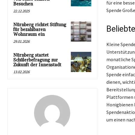
für eine bess
Besuchen
Spende Große
22.12.2025
Nürnberg richtet Stiftung
Beliebt
für bezahlbaren
Wohnraum ein
29.01.2026
Kleine Spende
Unterstützung
Nürnberg startet
monatliche Sp
Schülerbefragung zur
Zukunft der Innenstadt
Organisatione
13.02.2026
Spende einfac
dienen, wicht
Bereitstellun
Plattformen s
Honigbienen k
Spendenaktion
um einen nac