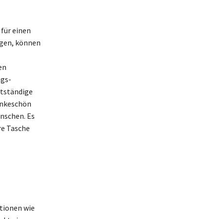
für einen
egen, können
en
ags-
stständige
ankeschön
nschen. Es
re Tasche
ationen wie