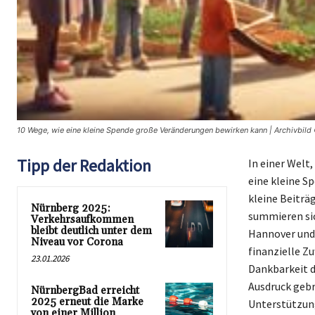
10 Wege, wie eine kleine Spende große Veränderungen bewirken kann | Archivbild
Tipp der Redaktion
In einer Welt,
eine kleine S
kleine Beiträ
Nürnberg 2025:
summieren sic
Verkehrsaufkommen
bleibt deutlich unter dem
Hannover und 
Niveau vor Corona
finanzielle Z
23.01.2026
Dankbarkeit d
Ausdruck gebr
NürnbergBad erreicht
2025 erneut die Marke
Unterstützung 
von einer Million