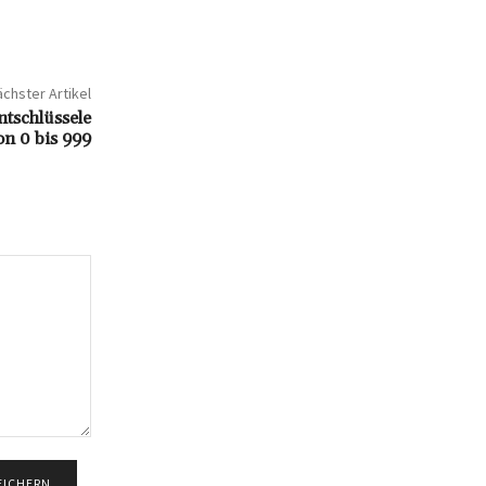
chster Artikel
tschlüssele
on 0 bis 999