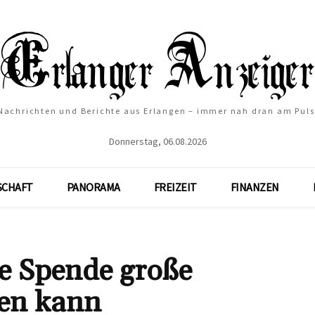
Nachrichten und Berichte aus Erlangen – immer nah dran am Puls
Donnerstag, 06.08.2026
SCHAFT
PANORAMA
FREIZEIT
FINANZEN
ne Spende große
en kann