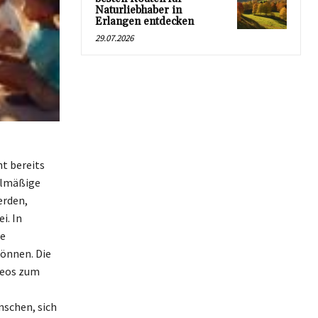
Naturliebhaber in
Erlangen entdecken
29.07.2026
ht bereits
elmäßige
erden,
i. In
ge
önnen. Die
deos zum
nschen, sich