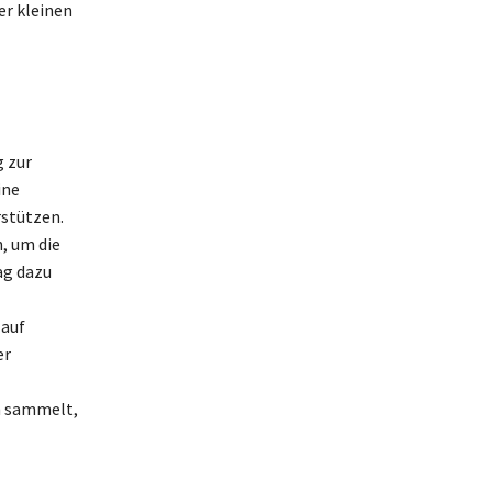
er kleinen
g zur
ine
stützen.
, um die
ag dazu
 auf
er
n sammelt,