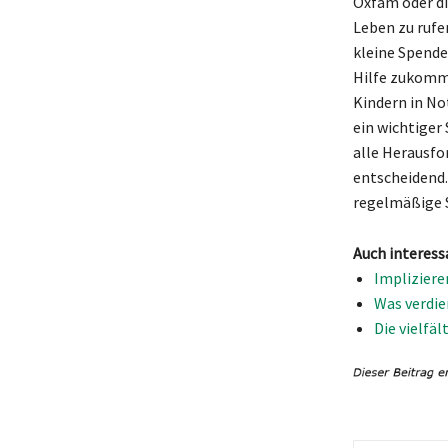
Oxfam oder di
Leben zu rufe
kleine Spende
Hilfe zukomme
Kindern in No
ein wichtiger
alle Herausfo
entscheidend.
regelmäßige S
Auch interess
Impliziere
Was verdie
Die vielfäl