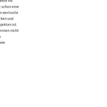
ekte ins
t schon eine
n wertvolle
rken und
jekten ist
können nicht
n
wie