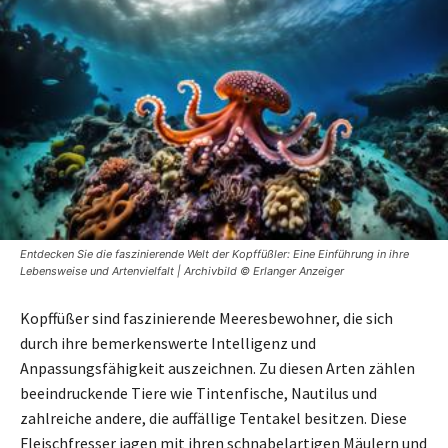
Entdecken Sie die faszinierende Welt der Kopffüßler: Eine Einführung in ihre
Lebensweise und Artenvielfalt | Archivbild © Erlanger Anzeiger
Kopffüßer sind faszinierende Meeresbewohner, die sich
durch ihre bemerkenswerte Intelligenz und
Anpassungsfähigkeit auszeichnen. Zu diesen Arten zählen
beeindruckende Tiere wie Tintenfische, Nautilus und
zahlreiche andere, die auffällige Tentakel besitzen. Diese
Fleischfresser jagen mit ihren schnabelartigen Mäulern und