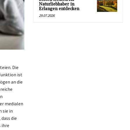
Naturliebhaber in
Erlangen entdecken
29.07.2026
teien. Die
Funktion ist
ögen an die
lreiche
in
der medialen
 sie in
 dass die
 ihre