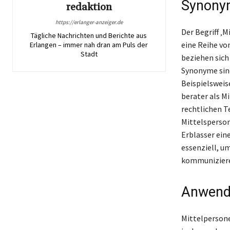
Synony
redaktion
https://erlanger-anzeiger.de
Der Begriff ‚
Tägliche Nachrichten und Berichte aus
eine Reihe v
Erlangen – immer nah dran am Puls der
Stadt
beziehen sich 
Synonyme sind
Beispielsweis
berater als M
rechtlichen T
Mittelsperso
Erblasser ein
essenziell, u
kommunizier
Anwendu
Mittelpersone