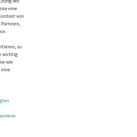
tzung des
eise eine
 Kontext von
 Parteien,
von
tieren, zu
e wichtig
me wie
 eine
egion
änomene