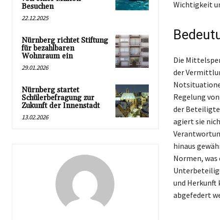
Wichtigkeit u
Besuchen
22.12.2025
Bedeutu
Nürnberg richtet Stiftung
für bezahlbaren
Wohnraum ein
Die Mittelspe
29.01.2026
der Vermittlu
Notsituatione
Nürnberg startet
Regelung von 
Schülerbefragung zur
Zukunft der Innenstadt
der Beteiligt
13.02.2026
agiert sie nic
Verantwortung
hinaus gewähr
Normen, was d
Unterbeteilig
und Herkunft 
abgefedert we