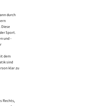
kann durch
hern
. Diese
der Sport.
n und -
r
it dem
tik sind
rson klar zu
s Rechts,