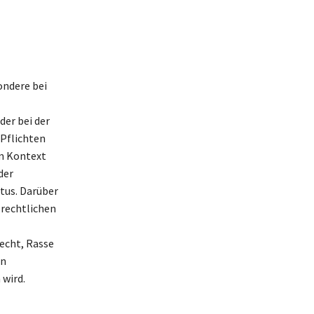
ondere bei
der bei der
 Pflichten
em Kontext
der
tus. Darüber
 rechtlichen
echt, Rasse
on
wird.