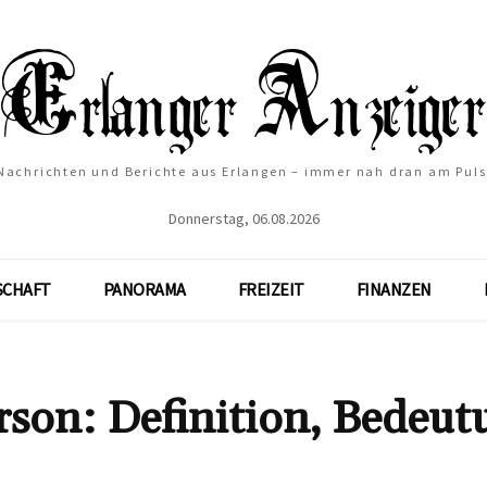
Nachrichten und Berichte aus Erlangen – immer nah dran am Puls
Donnerstag, 06.08.2026
SCHAFT
PANORAMA
FREIZEIT
FINANZEN
erson: Definition, Bedeut