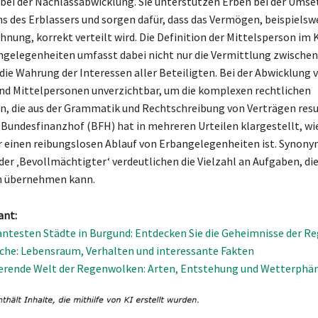
bei der Nachlassabwicklung. Sie unterstützen Erben bei der Umse
ns des Erblassers und sorgen dafür, dass das Vermögen, beispielsw
ung, korrekt verteilt wird. Die Definition der Mittelsperson im
ngelegenheiten umfasst dabei nicht nur die Vermittlung zwischen
die Wahrung der Interessen aller Beteiligten. Bei der Abwicklung 
nd Mittelpersonen unverzichtbar, um die komplexen rechtlichen
, die aus der Grammatik und Rechtschreibung von Verträgen resul
 Bundesfinanzhof (BFH) hat in mehreren Urteilen klargestellt, wi
ür einen reibungslosen Ablauf von Erbangelegenheiten ist. Synony
der ‚Bevollmächtigter‘ verdeutlichen die Vielzahl an Aufgaben, die
n übernehmen kann.
ant:
ntesten Städte in Burgund: Entdecken Sie die Geheimnisse der R
che: Lebensraum, Verhalten und interessante Fakten
nierende Welt der Regenwolken: Arten, Entstehung und Wetterph