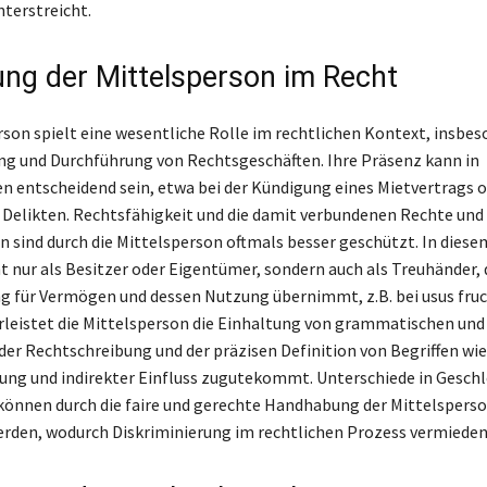
nterstreicht.
ng der Mittelsperson im Recht
rson spielt eine wesentliche Rolle im rechtlichen Kontext, insbes
ng und Durchführung von Rechtsgeschäften. Ihre Präsenz kann in
n entscheidend sein, etwa bei der Kündigung eines Mietvertrags o
Delikten. Rechtsfähigkeit und die damit verbundenen Rechte und
en sind durch die Mittelsperson oftmals besser geschützt. In dies
ht nur als Besitzer oder Eigentümer, sondern auch als Treuhänder, 
 für Vermögen und dessen Nutzung übernimmt, z.B. bei usus fruc
leistet die Mittelsperson die Einhaltung von grammatischen und
er Rechtschreibung und der präzisen Definition von Begriffen wie
ung und indirekter Einfluss zugutekommt. Unterschiede in Geschl
können durch die faire und gerechte Handhabung der Mittelspers
rden, wodurch Diskriminierung im rechtlichen Prozess vermieden 