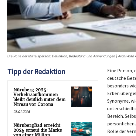
Die Rolle der Mittelsperson: Definition, Bedeutung und Anwendungen | Archivbild
Tipp der Redaktion
Eine Person, 
deutsche Beze
besonders wic
Nürnberg 2025:
Erben übergeb
Verkehrsaufkommen
bleibt deutlich unter dem
Synonyme, wie
Niveau vor Corona
unterschiedli
23.01.2026
Bereich. Selb
persönlichen 
NürnbergBad erreicht
2025 erneut die Marke
Rolle der Ver
von einer Million