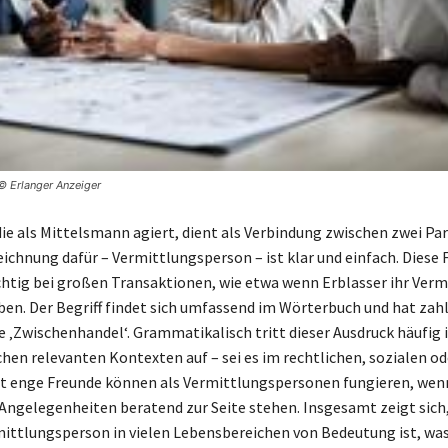
 © Erlanger Anzeiger
die als Mittelsmann agiert, dient als Verbindung zwischen zwei Par
ichnung dafür – Vermittlungsperson – ist klar und einfach. Diese 
htig bei großen Transaktionen, wie etwa wenn Erblasser ihr Verm
en. Der Begriff findet sich umfassend im Wörterbuch und hat zah
 ‚Zwischenhandel‘. Grammatikalisch tritt dieser Ausdruck häufig 
chen relevanten Kontexten auf – sei es im rechtlichen, sozialen o
st enge Freunde können als Vermittlungspersonen fungieren, wenn
Angelegenheiten beratend zur Seite stehen. Insgesamt zeigt sich,
mittlungsperson in vielen Lebensbereichen von Bedeutung ist, was