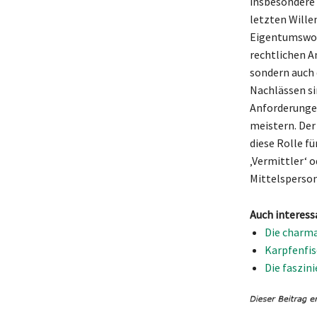
insbesondere 
letzten Wille
Eigentumswohn
rechtlichen A
sondern auch 
Nachlässen si
Anforderungen
meistern. Der
diese Rolle f
‚Vermittler‘ o
Mittelsperso
Auch interess
Die charma
Karpfenfis
Die faszi