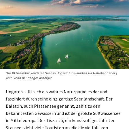
Die 10 beeindruckendsten Seen in Ungarn: Ein Paradies für Naturliebhaber |
Archivbild © Erlanger Anzeiger
Ungarn stellt sich als wahres Naturparadies dar und
fasziniert durch seine einzigartige Seenlandschaft. Der
Balaton, auch Plattensee genannt, zählt zu den
bekanntesten Gewässern und ist der größte Süßwassersee
in Mitteleuropa. Der Tisza-tó, ein kunstvoll gestalteter
Stausee, zieht viele Touristen an, die die vielfältigen