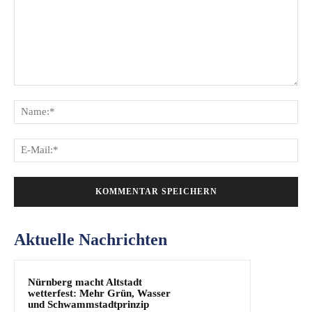
Kommentar:
Na
E-
Mai
Aktuelle Nachrichten
Nürnberg macht Altstadt
wetterfest: Mehr Grün, Wasser
und Schwammstadtprinzip