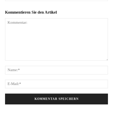
Kommentieren Sie den Artikel
Kommentar:
Na
E-
Mai