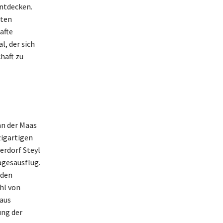
entdecken.
kten
afte
, der sich
haft zu
an der Maas
zigartigen
erdorf Steyl
agesausflug.
nden
hl von
 aus
ung der