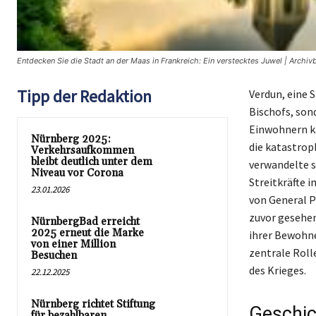
Entdecken Sie die Stadt an der Maas in Frankreich: Ein verstecktes Juwel | Archiv
Tipp der Redaktion
Verdun, eine S
Bischofs, son
Einwohnern ka
Nürnberg 2025:
die katastrop
Verkehrsaufkommen
bleibt deutlich unter dem
verwandelte s
Niveau vor Corona
Streitkräfte 
23.01.2026
von General P
zuvor gesehen
NürnbergBad erreicht
2025 erneut die Marke
ihrer Bewohne
von einer Million
zentrale Roll
Besuchen
des Krieges.
22.12.2025
Nürnberg richtet Stiftung
Geschic
für bezahlbaren