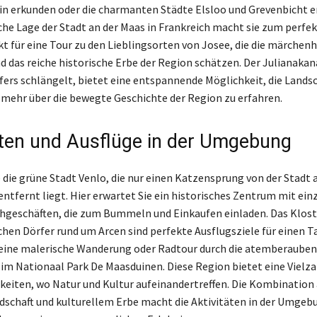
in erkunden oder die charmanten Städte Elsloo und Grevenbicht 
che Lage der Stadt an der Maas in Frankreich macht sie zum perfe
 für eine Tour zu den Lieblingsorten von Josee, die die märchenh
das reiche historische Erbe der Region schätzen. Der Julianakanal
fers schlängelt, bietet eine entspannende Möglichkeit, die Landsc
mehr über die bewegte Geschichte der Region zu erfahren.
äten und Ausflüge in der Umgebung
 die grüne Stadt Venlo, die nur einen Katzensprung von der Stadt 
entfernt liegt. Hier erwartet Sie ein historisches Zentrum mit ein
hgeschäften, die zum Bummeln und Einkaufen einladen. Das Klost
schen Dörfer rund um Arcen sind perfekte Ausflugsziele für einen T
 eine malerische Wanderung oder Radtour durch die atemberaube
im Nationaal Park De Maasduinen. Diese Region bietet eine Vielza
eiten, wo Natur und Kultur aufeinandertreffen. Die Kombination
ndschaft und kulturellem Erbe macht die Aktivitäten in der Umgeb