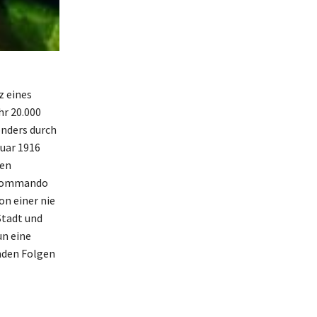
z eines
hr 20.000
onders durch
ruar 1916
hen
m Kommando
on einer nie
Stadt und
un eine
nden Folgen