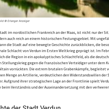
bild © Erlanger Anzeiger
tadt im nordöstlichen Frankreich an der Maas, ist nicht nur der Sit
dern auch reich an einem historischen Festungsgebiet. Mit ungefä
nn die Stadt auf eine bewegte Geschichte zurückblicken, die bes
hale Schlacht von Verdun im Ersten Weltkrieg geprägt ist. Im Feb
ich die Region in ein apokalyptisches Schlachtfeld, als die deutsc
im Stellungskrieg gegen die französischen Verteidiger unter de
étain vorrückten. Die extrem brutalen Grabenkämpfe, begleitet v
en Menge an Artillerie, verdeutlichen den Widerstandswillen der 
r. Aufgrund ihrer strategischen Lage an der Frontlinie spielt Verd
e beim Verständnis und der Auseinandersetzung mit den verheere
hte der Stadt Verdun