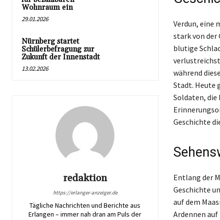
Wohnraum ein
29.01.2026
Verdun, eine 
stark von der 
Nürnberg startet
blutige Schla
Schülerbefragung zur
Zukunft der Innenstadt
verlustreichs
13.02.2026
während diese
Stadt. Heute 
Soldaten, die
Erinnerungsor
Geschichte di
Sehensw
redaktion
Entlang der M
Geschichte un
https://erlanger-anzeiger.de
auf dem Maasr
Tägliche Nachrichten und Berichte aus
Ardennen auf 
Erlangen – immer nah dran am Puls der