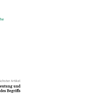
che
chster Artikel
edeutung und
des Begriffs