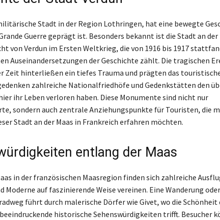
militärische Stadt in der Region Lothringen, hat eine bewegte Gesc
Grande Guerre geprägt ist. Besonders bekannt ist die Stadt an der 
cht von Verdun im Ersten Weltkrieg, die von 1916 bis 1917 stattfan
ten Auseinandersetzungen der Geschichte zählt. Die tragischen Er
r Zeit hinterließen ein tiefes Trauma und prägten das touristisch
gedenken zahlreiche Nationalfriedhöfe und Gedenkstätten den üb
 hier ihr Leben verloren haben. Diese Monumente sind nicht nur
te, sondern auch zentrale Anziehungspunkte für Touristen, die m
eser Stadt an der Maas in Frankreich erfahren möchten.
ürdigkeiten entlang der Maas
aas in der französischen Maasregion finden sich zahlreiche Ausflug
d Moderne auf faszinierende Weise vereinen. Eine Wanderung ode
adweg führt durch malerische Dörfer wie Givet, wo die Schönheit 
beeindruckende historische Sehenswürdigkeiten trifft. Besucher k