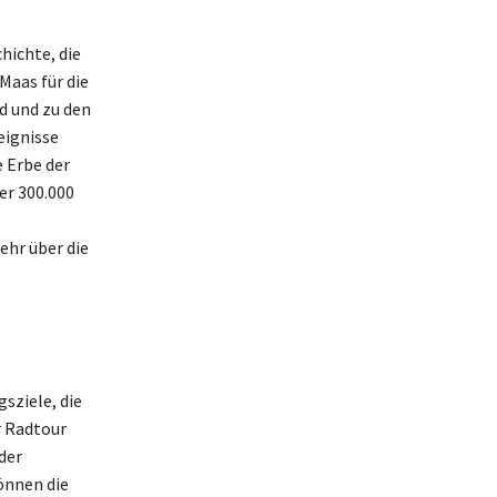
hichte, die
Maas für die
d und zu den
eignisse
e Erbe der
er 300.000
ehr über die
sziele, die
r Radtour
der
önnen die