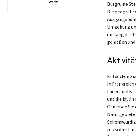
Stadt
Burgruine Ste
Die geografis
Ausgangspunkt
Umgebung und 
entlang des U
genießen und 
Aktivit
Entdecken Sie
in Frankreich 
Läden und Fac
und die idylli
Genießen Sie
Naturgebiete 
Sehenswürdigk
reizvoller La