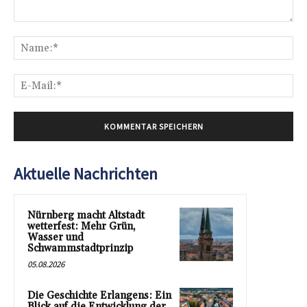
Kommentar:
Na
E-
Mai
Aktuelle Nachrichten
Nürnberg macht Altstadt
wetterfest: Mehr Grün,
Wasser und
Schwammstadtprinzip
05.08.2026
Die Geschichte Erlangens: Ein
Blick auf die Entwicklung der