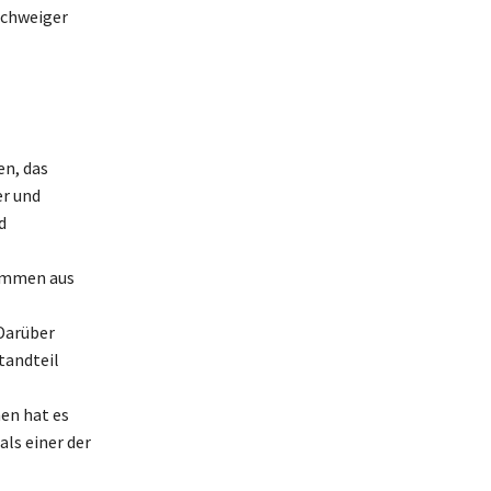
Schweiger
en, das
er und
d
kommen aus
Darüber
tandteil
en hat es
als einer der