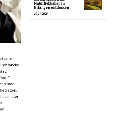
Naturliebhaber in
Erlangen entdecken
29.07.2026
uchautor,
Filmbranche
itet,
Door“.
wenn man
 betragen.
chauspieler
n
ten