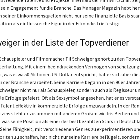
 sein Engagement für die Branche. Das Manager Magazin hebt herv
on seiner Einkommensquellen nicht nur seine finanzielle Basis stä
ition als einflussreiche Figur in der Filmindustrie festigt.
eiger in der Liste der Topverdiener
Schauspieler und Filmemacher Til Schweiger gehört zu den Topve
terhaltung. Mit einem beeindruckenden Vermögen von schätzung
, was etwa 50 Millionen US-Dollar entspricht, hat er sich über die
n der Branche erarbeitet. Seine Karriere begann in den 90er Jahre
chweiger nicht nur als Schauspieler, sondern auch als Regisseur u
le Erfolge gefeiert. Oft als Sexsymbol angesehen, hat er es versta
Talent effektiv in kommerzielle Erfolge umzuwandeln. In der Ran
zins steht er zusammen mit anderen Größen wie Iris Berben und
 was seine Position als einer der bestbezahlten Stars in Deutschl
Seine Fähigkeit, mit verschiedenen Genres zu experimentieren un
riten zu schaffen, hat nicht nur seine Karriere beflügelt, sondern