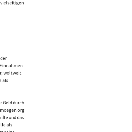
vielseitigen
 der
e Einnahmen
r; weltweit
 als
r Geld durch
ermoegen.org
fte und das
lle als
gt seine