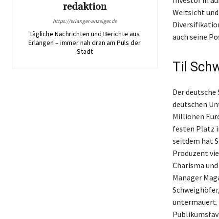
redaktion
Weitsicht und
https://erlanger-anzeiger.de
Diversifikati
Tägliche Nachrichten und Berichte aus
auch seine Pos
Erlangen – immer nah dran am Puls der
Stadt
Til Schw
Der deutsche 
deutschen Un
Millionen Euro
festen Platz i
seitdem hat S
Produzent vie
Charisma und 
Manager Maga
Schweighöfer,
untermauert. 
Publikumsfavo