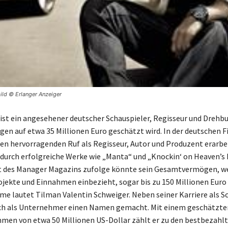
ild © Erlanger Anzeiger
 ist ein angesehener deutscher Schauspieler, Regisseur und Drehb
en auf etwa 35 Millionen Euro geschätzt wird. In der deutschen 
inen hervorragenden Ruf als Regisseur, Autor und Produzent erarbe
durch erfolgreiche Werke wie „Manta“ und „Knockin‘ on Heaven’s 
t des Manager Magazins zufolge könnte sein Gesamtvermögen, 
ojekte und Einnahmen einbezieht, sogar bis zu 150 Millionen Euro
ame lautet Tilman Valentin Schweiger. Neben seiner Karriere als S
uch als Unternehmer einen Namen gemacht. Mit einem geschätzte
en von etwa 50 Millionen US-Dollar zählt er zu den bestbezahl