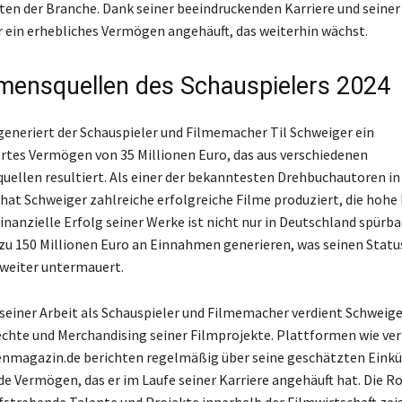
ten der Branche. Dank seiner beeindruckenden Karriere und seiner 
r ein erhebliches Vermögen angehäuft, das weiterhin wächst.
ensquellen des Schauspielers 2024
generiert der Schauspieler und Filmemacher Til Schweiger ein
es Vermögen von 35 Millionen Euro, das aus verschiedenen
llen resultiert. Als einer der bekanntesten Drehbuchautoren in
 hat Schweiger zahlreiche erfolgreiche Filme produziert, die hoh
finanzielle Erfolg seiner Werke ist nicht nur in Deutschland spürba
 zu 150 Millionen Euro an Einnahmen generieren, was seinen Status
weiter untermauert.
 seiner Arbeit als Schauspieler und Filmemacher verdient Schweige
chte und Merchandising seiner Filmprojekte. Plattformen wie v
nmagazin.de berichten regelmäßig über seine geschätzten Einkün
e Vermögen, das er im Laufe seiner Karriere angehäuft hat. Die Ro
ufstrebende Talente und Projekte innerhalb der Filmwirtschaft zei