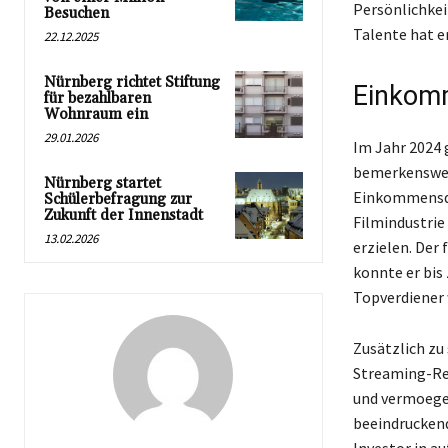
Persönlichkei
Besuchen
Talente hat e
22.12.2025
Nürnberg richtet Stiftung
Einkomm
für bezahlbaren
Wohnraum ein
29.01.2026
Im Jahr 2024 
bemerkenswert
Nürnberg startet
Einkommensque
Schülerbefragung zur
Zukunft der Innenstadt
Filmindustrie
13.02.2026
erzielen. Der 
konnte er bis
Topverdiener 
Zusätzlich zu
Streaming-Re
und vermoege
beeindruckend
Investor in a