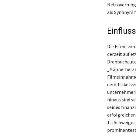
Nettovermögen
als Synonym fü
Einflus
Die Filme von
derzeit auf e
Drehbuchautor
„Männerherzen
Filmeinnahme
dem Ticketver
unternehmeris
hinaus sind s
seines finanz
erfolgreichen
Til Schweiger
prominenteste