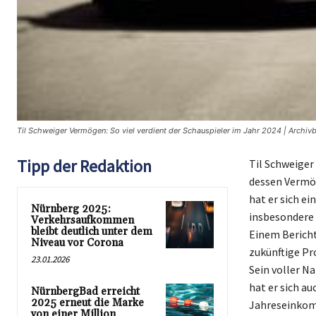
Til Schweiger Vermögen: So viel verdient der Schauspieler im Jahr 2024 | Archivb
Tipp der Redaktion
Til Schweiger
dessen Vermög
hat er sich e
Nürnberg 2025:
insbesondere 
Verkehrsaufkommen
bleibt deutlich unter dem
Einem Berich
Niveau vor Corona
zukünftige Pr
23.01.2026
Sein voller N
hat er sich a
NürnbergBad erreicht
2025 erneut die Marke
Jahreseinkomm
von einer Million