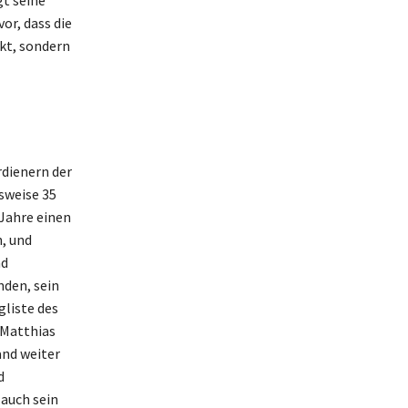
or, dass die
rkt, sondern
rdienern der
sweise 35
 Jahre einen
n, und
nd
nden, sein
gliste des
 Matthias
and weiter
d
 auch sein