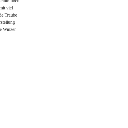
Weintrauben
it viel
ede Traube
rstellung
le Winzer