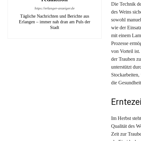
Die Technik de
https://erlanger-anzeiger.de
des Weins sich
Tägliche Nachrichten und Berichte aus
sowohl manuel
Erlangen – immer nah dran am Puls der
wie der Einsat
Stadt
mit einem Lame
Prozesse ermög
von Vorteil ist
der Trauben zu
unterstützt du
Stockarbeiten,
die Gesundheit
Ernteze
Im Herbst steht
Qualität des W
Zeit zur Traub