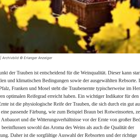
 | Archivbild © Erlanger Anzeiger
nkt der Trauben ist entscheidend für die Weinqualität. Dieser kann star
alen und klimatischen Bedingungen sowie der ausgewählten Rebsorte. 
falz, Franken und Mosel steht die Traubenernte typischerweise im He
en optimalen Reifegrad erreicht haben. Ein wichtiger Indikator für den
rnte ist die physiologische Reife der Trauben, die sich durch ein gut au
d eine passende Färbung, wie zum Beispiel Braun bei Rotweinsorten, ze
r Anbauort und die Witterungsverhältnisse vor der Ernte von großer Be
 beeinflussen sowohl das Aroma des Weins als auch die Qualität der
ung. Daher ist die sorgfältige Auswahl der Rebsorten und der richtige