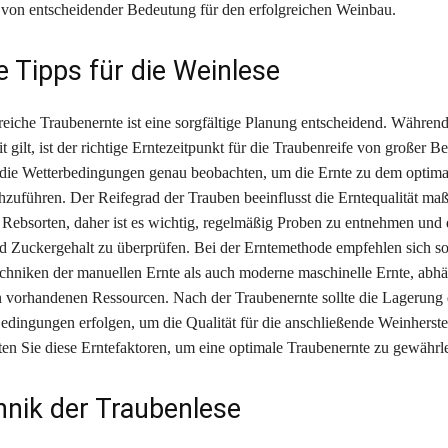
 von entscheidender Bedeutung für den erfolgreichen Weinbau.
e Tipps für die Weinlese
greiche Traubenernte ist eine sorgfältige Planung entscheidend. Währen
eit gilt, ist der richtige Erntezeitpunkt für die Traubenreife von großer 
 die Wetterbedingungen genau beobachten, um die Ernte zu dem optima
hzuführen. Der Reifegrad der Trauben beeinflusst die Erntequalität ma
ch Rebsorten, daher ist es wichtig, regelmäßig Proben zu entnehmen und
 Zuckergehalt zu überprüfen. Bei der Erntemethode empfehlen sich s
Techniken der manuellen Ernte als auch moderne maschinelle Ernte, abh
 vorhandenen Ressourcen. Nach der Traubenernte sollte die Lagerung
Bedingungen erfolgen, um die Qualität für die anschließende Weinherste
ten Sie diese Erntefaktoren, um eine optimale Traubenernte zu gewährle
hnik der Traubenlese