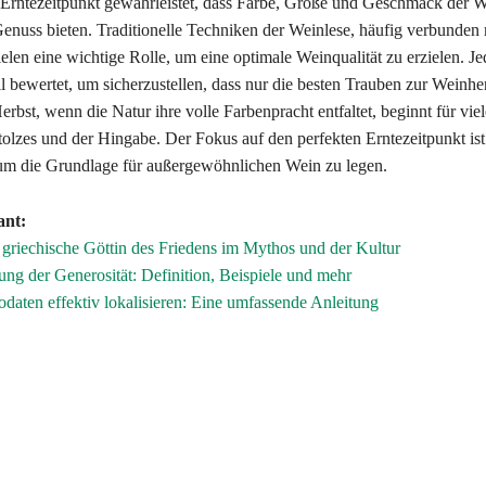
r Erntezeitpunkt gewährleistet, dass Farbe, Größe und Geschmack der 
enuss bieten. Traditionelle Techniken der Weinlese, häufig verbunden m
elen eine wichtige Rolle, um eine optimale Weinqualität zu erzielen. J
l bewertet, um sicherzustellen, dass nur die besten Trauben zur Weinhe
rbst, wenn die Natur ihre volle Farbenpracht entfaltet, beginnt für vie
Stolzes und der Hingabe. Der Fokus auf den perfekten Erntezeitpunkt ist
um die Grundlage für außergewöhnlichen Wein zu legen.
ant:
 griechische Göttin des Friedens im Mythos und der Kultur
ng der Generosität: Definition, Beispiele und mehr
daten effektiv lokalisieren: Eine umfassende Anleitung