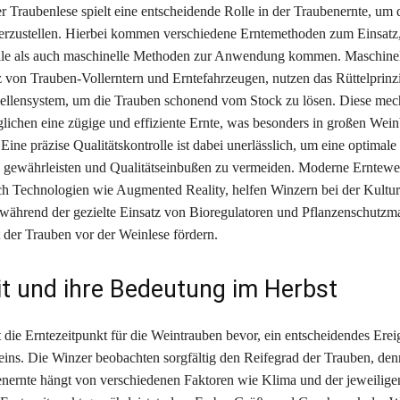
r Traubenlese spielt eine entscheidende Rolle in der Traubenernte, um d
erzustellen. Hierbei kommen verschiedene Erntemethoden zum Einsatz
le als auch maschinelle Methoden zur Anwendung kommen. Maschinel
z von Trauben-Vollerntern und Erntefahrzeugen, nutzen das Rüttelpri
llensystem, um die Trauben schonend vom Stock zu lösen. Diese mech
lichen eine zügige und effiziente Ernte, was besonders in großen Wei
. Eine präzise Qualitätskontrolle ist dabei unerlässlich, um eine optimal
 gewährleisten und Qualitätseinbußen zu vermeiden. Moderne Erntewe
rch Technologien wie Augmented Reality, helfen Winzern bei der Kultu
 während der gezielte Einsatz von Bioregulatoren und Pflanzenschut
 der Trauben vor der Weinlese fördern.
it und ihre Bedeutung im Herbst
 die Erntezeitpunkt für die Weintrauben bevor, ein entscheidendes Ereig
eins. Die Winzer beobachten sorgfältig den Reifegrad der Trauben, denn
enernte hängt von verschiedenen Faktoren wie Klima und der jeweilige