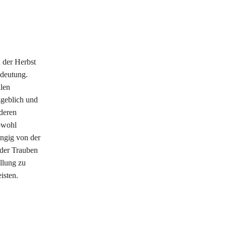
d der Herbst
Bedeutung.
len
ßgeblich und
 deren
owohl
ängig von der
 der Trauben
llung zu
isten.