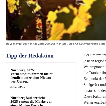
Traubenernte: Der richtige Zeitpunkt und wichtige Tipps für die erfolgreiche Ernte
Tipp der Redaktion
Der Erntezeitpu
je nach region
Weinregionen P
Nürnberg 2025:
die Trauben ihr
Verkehrsaufkommen bleibt
deutlich unter dem Niveau
Zeitpunkt der E
vor Corona
Stielgerüst un
23.01.2026
hinaus sind de
Diese Faktoren
NürnbergBad erreicht
2025 erneut die Marke von
Weiterverarbeit
einer Million Besuchen