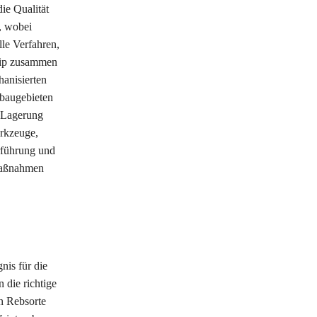
ie Qualität
, wobei
le Verfahren,
nzip zusammen
anisierten
nbaugebieten
e Lagerung
rkzeuge,
rführung und
zmaßnahmen
nis für die
 die richtige
n Rebsorte