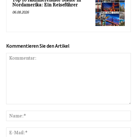
Top 10 faszinierendste Städte in
Nordamerika: Ein Reiseführer
06.08.2026
Kommentieren Sie den Artikel
Kommentar:
Na
E-
Mai