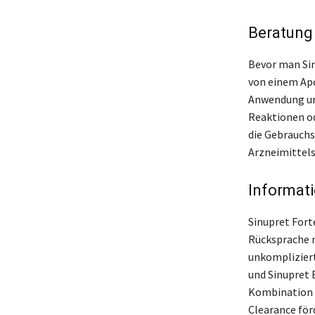
Beratung 
Bevor man Sinu
von einem Apo
Anwendung un
Reaktionen od
die Gebrauchs
Arzneimittels 
Informati
Sinupret Fort
Rücksprache 
unkomplizier
und Sinupret 
Kombination a
Clearance för