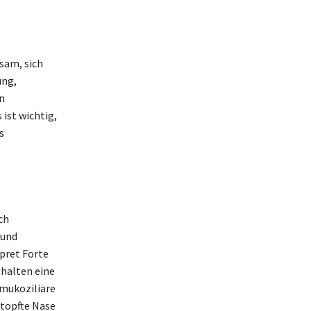
tsam, sich
ung,
n
ist wichtig,
s
ch
 und
pret Forte
thalten eine
 mukoziliäre
stopfte Nase