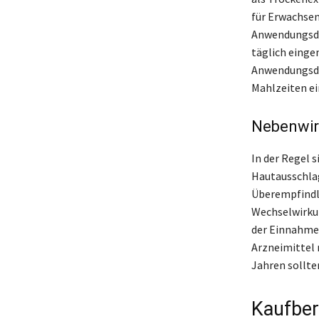
für Erwachsen
Anwendungsdau
täglich einge
Anwendungsdau
Mahlzeiten e
Nebenwir
In der Regel 
Hautausschla
Überempfindl
Wechselwirku
der Einnahme 
Arzneimittel 
Jahren sollte
Kaufber