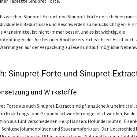
iner Tablette Sinupret Forte.
 zwischen Sinupret Extract und Sinupret Forte entscheiden muss, 
individuellen Bedürfnisse und Beschwerden zu berücksichtigen. Ein
 Arzneimittel ist nicht immer besser, und es ist wichtig, die
fehlungen des Arztes oder Apothekers zu beachten. Es ist auch w
 Warnungen auf der Verpackung zu lesen und auf mögliche Nebenw
h: Sinupret Forte und Sinupret Extrac
setzung und Wirkstoffe
t Forte als auch Sinupret Extract sind pflanzliche Arzneimittel, d
on Erkältungs- und Grippebeschwerden eingesetzt werden. Beide
ion aus fünf verschiedenen Heilpflanzen: Holunderblüten, Eisenk
 Schlüsselblumenblüten und Sauerampferkraut. Der Unterschied li
 Konzentration der Pflanzenmischung. Während für eine Tablett