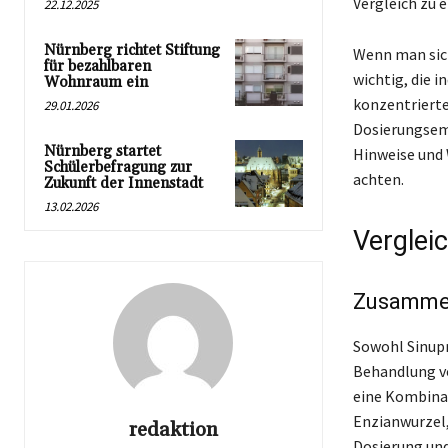
Vergleich zu e
22.12.2025
Nürnberg richtet Stiftung
Wenn man sich
für bezahlbaren
wichtig, die 
Wohnraum ein
konzentriertes
29.01.2026
Dosierungsemp
Nürnberg startet
Hinweise und
Schülerbefragung zur
achten.
Zukunft der Innenstadt
13.02.2026
Vergleic
Zusammen
Sowohl Sinupre
Behandlung v
eine Kombinat
Enzianwurzel,
redaktion
Dosierung und