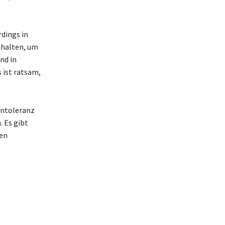
rdings in
uhalten, um
nd in
 ist ratsam,
intoleranz
. Es gibt
den