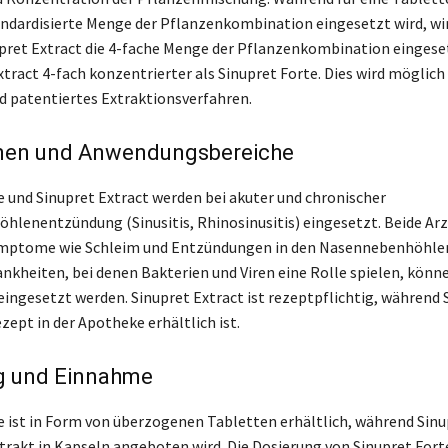
andardisierte Menge der Pflanzenkombination eingesetzt wird, wir
pret Extract die 4-fache Menge der Pflanzenkombination eingese
xtract 4-fach konzentrierter als Sinupret Forte. Dies wird möglich
d patentiertes Extraktionsverfahren.
onen und Anwendungsbereiche
e und Sinupret Extract werden bei akuter und chronischer
lenentzündung (Sinusitis, Rhinosinusitis) eingesetzt. Beide Ar
Symptome wie Schleim und Entzündungen in den Nasennebenhöhlen
nkheiten, bei denen Bakterien und Viren eine Rolle spielen, könn
eingesetzt werden. Sinupret Extract ist rezeptpflichtig, während 
zept in der Apotheke erhältlich ist.
g und Einnahme
e ist in Form von überzogenen Tabletten erhältlich, während Sinu
trakt in Kapseln angeboten wird. Die Dosierung von Sinupret Fort