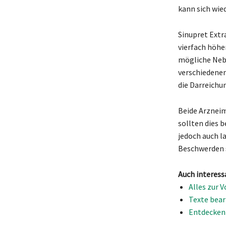
kann sich wied
Sinupret Extr
vierfach höhe
mögliche Nebe
verschiedenen
die Darreichu
Beide Arzneim
sollten dies 
jedoch auch l
Beschwerden s
Auch interess
Alles zur 
Texte bear
Entdecken 