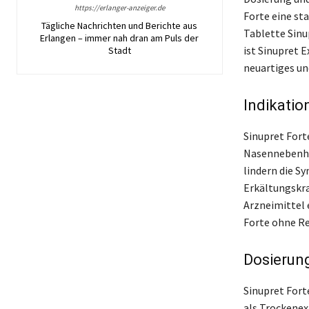
https://erlanger-anzeiger.de
Forte eine st
Tägliche Nachrichten und Berichte aus
Tablette Sinu
Erlangen – immer nah dran am Puls der
ist Sinupret E
Stadt
neuartiges un
Indikati
Sinupret Fort
Nasennebenhöh
lindern die 
Erkältungskra
Arzneimittel 
Forte ohne Re
Dosierun
Sinupret Fort
als Trockenex