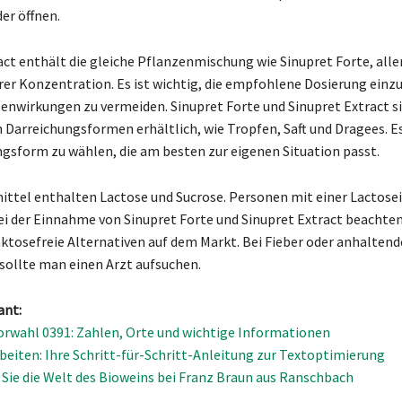
er öffnen.
act enthält die gleiche Pflanzenmischung wie Sinupret Forte, alle
rer Konzentration. Es ist wichtig, die empfohlene Dosierung einz
nwirkungen zu vermeiden. Sinupret Forte und Sinupret Extract si
 Darreichungsformen erhältlich, wie Tropfen, Saft und Dragees. Es
ngsform zu wählen, die am besten zur eigenen Situation passt.
ittel enthalten Lactose und Sucrose. Personen mit einer Lactose
bei der Einnahme von Sinupret Forte und Sinupret Extract beachten
aktosefreie Alternativen auf dem Markt. Bei Fieber oder anhalten
ollte man einen Arzt aufsuchen.
ant:
Vorwahl 0391: Zahlen, Orte und wichtige Informationen
beiten: Ihre Schritt-für-Schritt-Anleitung zur Textoptimierung
Sie die Welt des Bioweins bei Franz Braun aus Ranschbach