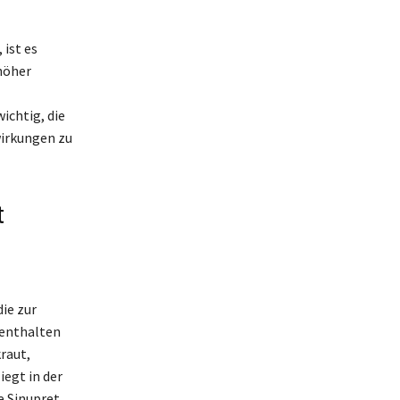
ist es
 höher
ichtig, die
irkungen zu
t
ie zur
 enthalten
raut,
egt in der
e Sinupret