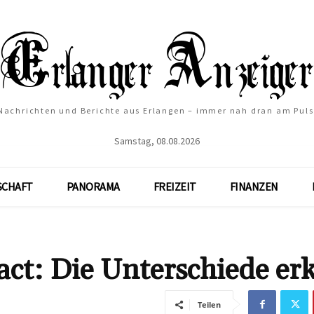
Nachrichten und Berichte aus Erlangen – immer nah dran am Puls
Samstag, 08.08.2026
SCHAFT
PANORAMA
FREIZEIT
FINANZEN
act: Die Unterschiede erk
Teilen