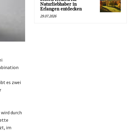
Naturliebhaber in
Erlangen entdecken
29.07.2026
ei
mbination
bt es zwei
r
 wird durch
ette
zt, im