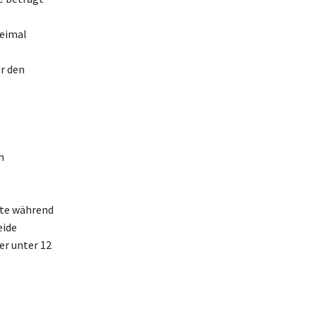
reimal
r den
h
lte während
eide
r unter 12