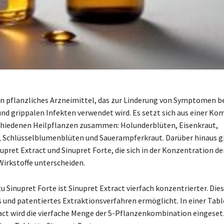
ein pflanzliches Arzneimittel, das zur Linderung von Symptomen b
nd grippalen Infekten verwendet wird. Es setzt sich aus einer Ko
chiedenen Heilpflanzen zusammen: Holunderblüten, Eisenkraut,
 Schlüsselblumenblüten und Sauerampferkraut. Darüber hinaus gi
upret Extract und Sinupret Forte, die sich in der Konzentration de
irkstoffe unterscheiden.
u Sinupret Forte ist Sinupret Extract vierfach konzentrierter. Dies
s und patentiertes Extraktionsverfahren ermöglicht. In einer Tabl
act wird die vierfache Menge der 5-Pflanzenkombination eingeset