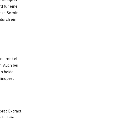
d für eine
tzt. Somit
 durch ein
zneimittel
. Auch bei
en beide
Sinupret
pret Extract
e beträgt