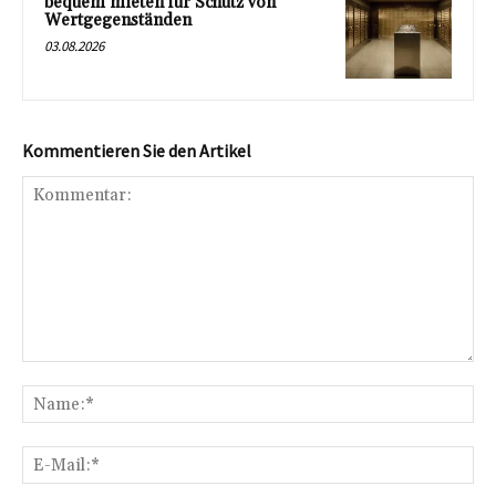
bequem mieten für Schutz von
Wertgegenständen
03.08.2026
Kommentieren Sie den Artikel
Kommentar:
Na
E-
Mai