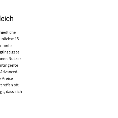
eich
hiedliche
unächst 15
ür mehr
 günstigste
önnen Nutzer
ontingente
i Advanced-
 Preise
treffen oft
gt, dass sich