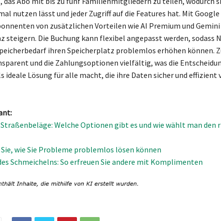
, das Abo mit bis zu fünf Familienmitgliedern zu teilen, wodurch s
al nutzen lässt und jeder Zugriff auf die Features hat. Mit Googl
bonnenten von zusätzlichen Vorteilen wie AI Premium und Gemini
enz steigern. Die Buchung kann flexibel angepasst werden, sodass 
peicherbedarf ihren Speicherplatz problemlos erhöhen können. 
ansparent und die Zahlungsoptionen vielfältig, was die Entscheidun
 ideale Lösung für alle macht, die ihre Daten sicher und effizient
ant:
e Straßenbeläge: Welche Optionen gibt es und wie wählt man den r
Sie, wie Sie Probleme problemlos lösen können
des Schmeichelns: So erfreuen Sie andere mit Komplimenten