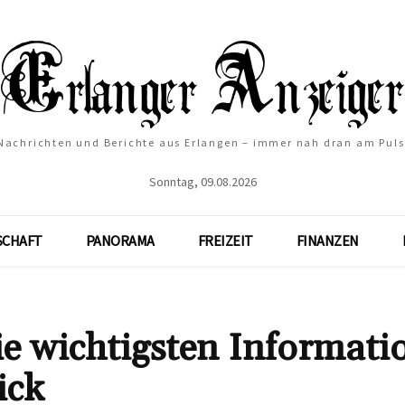
Nachrichten und Berichte aus Erlangen – immer nah dran am Puls
Sonntag, 09.08.2026
SCHAFT
PANORAMA
FREIZEIT
FINANZEN
ie wichtigsten Informati
ick