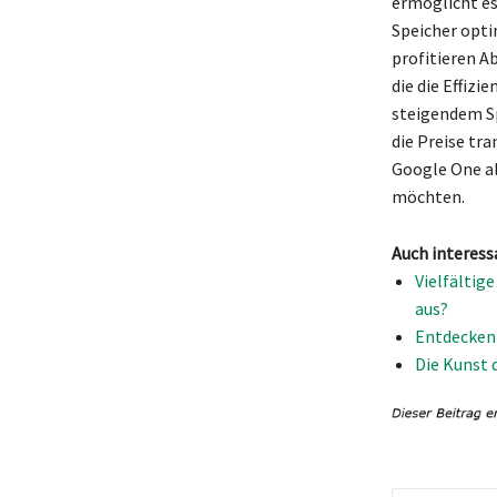
ermöglicht es
Speicher optim
profitieren A
die die Effizi
steigendem S
die Preise tr
Google One als
möchten.
Auch interess
Vielfältig
aus?
Entdecken 
Die Kunst 