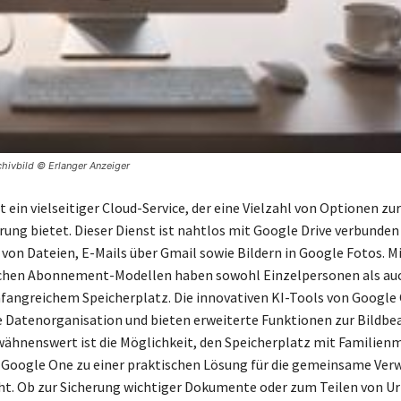
chivbild © Erlanger Anzeiger
 ein vielseitiger Cloud-Service, der eine Vielzahl von Optionen zur
ung bietet. Dieser Dienst ist nahtlos mit Google Drive verbunden
 von Dateien, E-Mails über Gmail sowie Bildern in Google Fotos. M
ichen Abonnement-Modellen haben sowohl Einzelpersonen als auc
angreichem Speicherplatz. Die innovativen KI-Tools von Google
e Datenorganisation und bieten erweiterte Funktionen zur Bildbe
ähnenswert ist die Möglichkeit, den Speicherplatz mit Familienm
s Google One zu einer praktischen Lösung für die gemeinsame Ver
t. Ob zur Sicherung wichtiger Dokumente oder zum Teilen von U