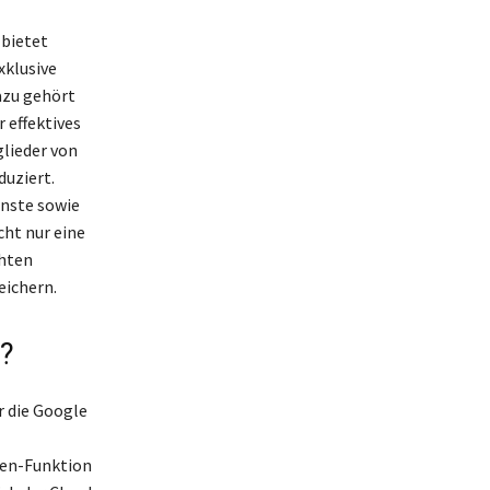
 bietet
xklusive
azu gehört
 effektives
glieder von
duziert.
enste sowie
ht nur eine
chten
eichern.
e?
r die Google
ien-Funktion