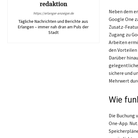
redaktion
Neben dem erw
https://erlanger-anzeiger.de
Google One za
Tägliche Nachrichten und Berichte aus
Zusatz-Featur
Erlangen – immer nah dran am Puls der
Stadt
Zugang zu Goo
Arbeiten ermö
den Vorteilen
Darüber hinau
gelegentliche
sichere und u
Mehrwert durc
Wie fun
Die Buchung v
One-App. Nutz
Speicherpläne