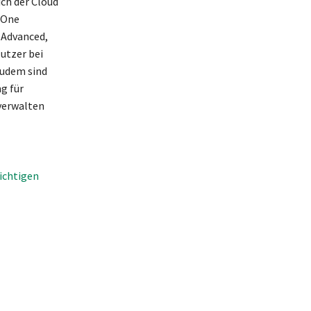
ich der Cloud
e One
 Advanced,
Nutzer bei
Zudem sind
g für
 verwalten
ichtigen