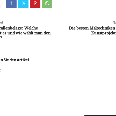
el
Nä
traßenbeläge: Welche
Die besten Maltechniken 
t es und wie wählt man den
Kunstprojekt
s?
 Sie den Artikel