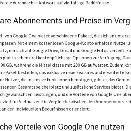
ist die durchdachte Antwort auf vielfältige Bedürfnisse.
are Abonnements und Preise im Vergl
l von Google One bietet verschiedene Pakete, die sich an untersc
npassen. Mit einem kostenlosen Google-Konto erhalten Nutzer z
atz, der sich auf Google Drive, Gmail und Google Fotos verteilt. F
rplatz stehen drei kostenpflichtige Optionen zur Verfügung. Das
100 GB, während die Mittelklasse mit 200 GB aufwartet. Zudem k
m-Paket bestellen, das exklusive neue Features und erweiterte K
 Für Nutzer, die intensive Funktionen benötigen, gibt es das Gemin
ssenden Gesamtspeicherplatz und zusätzliche Services bietet. Die
nach gewünschten Leistungen, und die Vorteile von Google One über
eziell für Vielnutzer. Ein Vergleich zwischen den Abonnements zei
 an den individuellen Bedürfnissen orientiert.
iche Vorteile von Google One nutzen