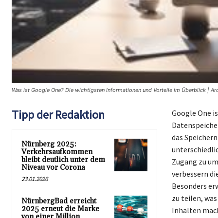
Was ist Google One? Die wichtigsten Informationen und Vorteile im Überblick | Ar
Tipp der Redaktion
Google One ist
Datenspeicher
das Speichern
Nürnberg 2025:
unterschiedl
Verkehrsaufkommen
bleibt deutlich unter dem
Zugang zu umf
Niveau vor Corona
verbessern di
23.01.2026
Besonders erw
zu teilen, wa
NürnbergBad erreicht
2025 erneut die Marke
Inhalten mach
von einer Million