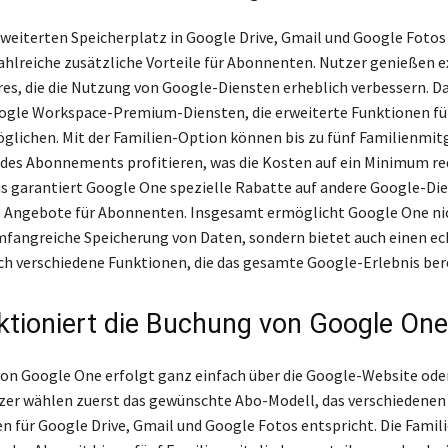
eiterten Speicherplatz in Google Drive, Gmail und Google Fotos
hlreiche zusätzliche Vorteile für Abonnenten. Nutzer genießen e
es, die die Nutzung von Google-Diensten erheblich verbessern. D
gle Workspace-Premium-Diensten, die erweiterte Funktionen für
glichen. Mit der Familien-Option können bis zu fünf Familienmit
 des Abonnements profitieren, was die Kosten auf ein Minimum re
s garantiert Google One spezielle Rabatte auf andere Google-Di
 Angebote für Abonnenten. Insgesamt ermöglicht Google One nic
mfangreiche Speicherung von Daten, sondern bietet auch einen e
h verschiedene Funktionen, die das gesamte Google-Erlebnis ber
ktioniert die Buchung von Google On
on Google One erfolgt ganz einfach über die Google-Website ode
er wählen zuerst das gewünschte Abo-Modell, das verschiedenen
n für Google Drive, Gmail und Google Fotos entspricht. Die Famil