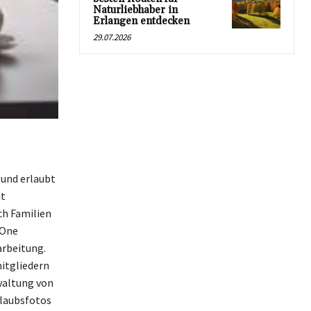
Naturliebhaber in
Erlangen entdecken
29.07.2026
 und erlaubt
it
h Familien
 One
arbeitung.
itgliedern
waltung von
rlaubsfotos