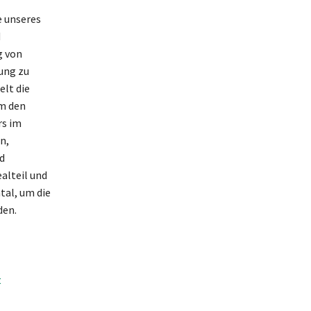
e unseres
d
g von
ung zu
elt die
m den
rs im
n,
d
alteil und
tal, um die
den.
t