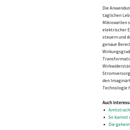
Die Anwendung
täglichen Leb
Mikrowellen s
elektrischer 
steuern und d
genaue Berec
Wirkungsgrad
Transformato
Wirkwiderstän
Stromversorgu
den Imaginärt
Technologie 
Auch interess
Amtstracht
So kannst 
Die geheim