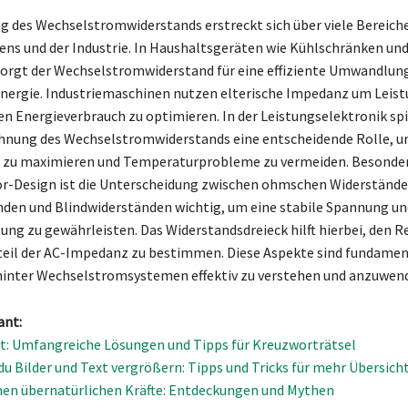
 des Wechselstromwiderstands erstreckt sich über viele Bereich
ens und der Industrie. In Haushaltsgeräten wie Kühlschränken un
orgt der Wechselstromwiderstand für eine effiziente Umwandlun
Energie. Industriemaschinen nutzen elterische Impedanz um Leist
en Energieverbrauch zu optimieren. In der Leistungselektronik spi
hnung des Wechselstromwiderstands eine entscheidende Rolle, u
 zu maximieren und Temperaturprobleme zu vermeiden. Besonde
r-Design ist die Unterscheidung zwischen ohmschen Widerstände
den und Blindwiderständen wichtig, um eine stabile Spannung un
ng zu gewährleisten. Das Widerstandsdreieck hilft hierbei, den Re
eil der AC-Impedanz zu bestimmen. Diese Aspekte sind fundamen
hinter Wechselstromsystemen effektiv zu verstehen und anzuwen
ant:
: Umfangreiche Lösungen und Tipps für Kreuzworträtsel
du Bilder und Text vergrößern: Tipps und Tricks für mehr Übersich
en übernatürlichen Kräfte: Entdeckungen und Mythen