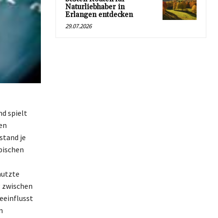
Naturliebhaber in
Erlangen entdecken
29.07.2026
d spielt
en
stand je
pischen
nutzte
g zwischen
eeinflusst
n