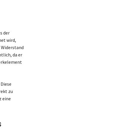
s der
et wird,
n Widerstand
lich, da er
werkelement
 Diese
ekt zu
z eine
s