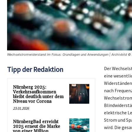
Wechselstromwiderstand im Fokus: Grundlagen und Anwendungen | Archivbild © 
Tipp der Redaktion
Der Wechselst
eine wesentli
Widerständen 
Nürnberg 2025:
nach Frequenz
Verkehrsaufkommen
bleibt deutlich unter dem
Wechselstromk
Niveau vor Corona
Blindwiderstä
23.01.2026
elektrische L
Strom und Sp
NürnbergBad erreicht
2025 erneut die Marke
wird. Die ge
von einer Million