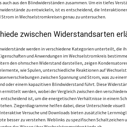
s auch aus den Blindwiderständen zusammen. Um ein tiefes Verstä
iderstände zu entwickeln, ist es entscheidend, die Interaktione
 Strom in Wechselstromkreisen genau zu untersuchen.
hiede zwischen Widerstandsarten erl
iderstände werden in verschiedene Kategorien unterteilt, die ih
 Eigenschaften und Anwendungen im Wechselstromkreis bestimm
tern den ohmschen Widerstand darstellen, zeigen Kondensatore
elemente, wie Spulen, unterschiedliche Reaktionen auf Wechselst
asenverschiebungen zwischen Spannung und Strom, was zu einem
nd oder einem kapazitiven Blindwiderstand führt. Diese Widerst
 ermittelt werden, wobei der Vergleich zwischen den verschieden
entscheidend ist, um die energetischen Verhältnisse in einem Sch
rstehen. Ziegerdiagramme helfen dabei, diese Unterschiede visuell
 Interaktive Versuche und Downloads bieten zusätzliche Lernmögl
te besser zu verstehen. Weblinks zu spezifischen Schaltzeichen 
runden das Wissen über Wechselstromwiderstände ab.