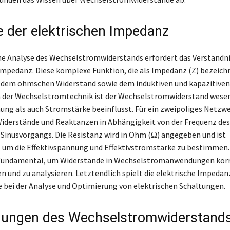
le der elektrischen Impedanz
he Analyse des Wechselstromwiderstands erfordert das Verständni
Impedanz. Diese komplexe Funktion, die als Impedanz (Z) bezeichn
s dem ohmschen Widerstand sowie dem induktiven und kapazitive
der Wechselstromtechnik ist der Wechselstromwiderstand wesent
ng als auch Stromstärke beeinflusst. Für ein zweipoliges Netz
 Widerstände und Reaktanzen in Abhängigkeit von der Frequenz des
Sinusvorgangs. Die Resistanz wird in Ohm (Ω) angegeben und ist
 um die Effektivspannung und Effektivstromstärke zu bestimmen.
 fundamental, um Widerstände in Wechselstromanwendungen korr
n und zu analysieren. Letztendlich spielt die elektrische Impedan
e bei der Analyse und Optimierung von elektrischen Schaltungen.
ungen des Wechselstromwiderstand