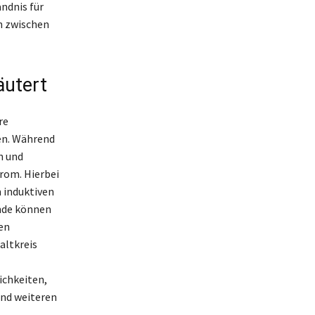
ndnis für
n zwischen
äutert
re
en. Während
n und
rom. Hierbei
 induktiven
ände können
en
altkreis
ichkeiten,
und weiteren