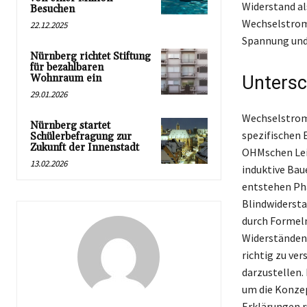
Widerstand al
Besuchen
Wechselstromw
22.12.2025
Spannung und
Nürnberg richtet Stiftung
für bezahlbaren
Wohnraum ein
Untersc
29.01.2026
Wechselstromw
Nürnberg startet
spezifischen
Schülerbefragung zur
Zukunft der Innenstadt
OHMschen Lei
13.02.2026
induktive Bau
entstehen Ph
Blindwidersta
durch Formeln
Widerständen 
richtig zu ve
darzustellen.
um die Konzep
Erklärungen 