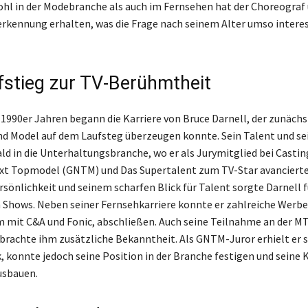
ohl in der Modebranche als auch im Fernsehen hat der Choreograf
erkennung erhalten, was die Frage nach seinem Alter umso intere
fstieg zur TV-Berühmtheit
 1990er Jahren begann die Karriere von Bruce Darnell, der zunächs
d Model auf dem Laufsteg überzeugen konnte. Sein Talent und se
ald in die Unterhaltungsbranche, wo er als Jurymitglied bei Casti
t Topmodel (GNTM) und Das Supertalent zum TV-Star avancierte.
ersönlichkeit und seinem scharfen Blick für Talent sorgte Darnell 
 Shows. Neben seiner Fernsehkarriere konnte er zahlreiche Werbe
 mit C&A und Fonic, abschließen. Auch seine Teilnahme an der 
rachte ihm zusätzliche Bekanntheit. Als GNTM-Juror erhielt er 
k, konnte jedoch seine Position in der Branche festigen und seine K
usbauen.