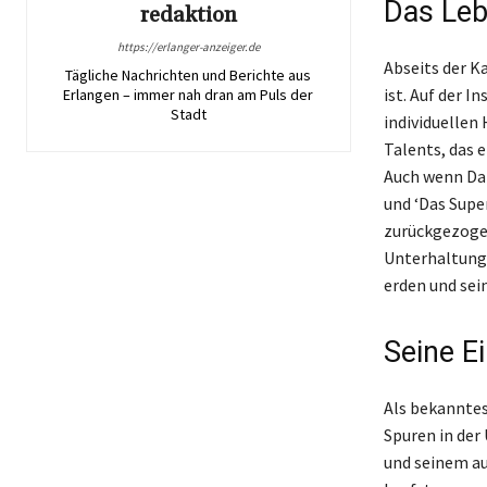
Das Leb
redaktion
https://erlanger-anzeiger.de
Abseits der K
Tägliche Nachrichten und Berichte aus
ist. Auf der I
Erlangen – immer nah dran am Puls der
Stadt
individuellen
Talents, das 
Auch wenn Dar
und ‘Das Supe
zurückgezogen
Unterhaltungs
erden und sei
Seine E
Als bekanntes
Spuren in der
und seinem au