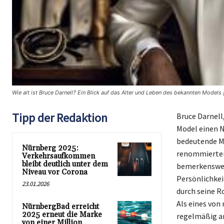
Wie alt ist Bruce Darnell? Ein Blick auf das Alter und Leben des bekannten Models 
Tipp der Redaktion
Bruce Darnell
Model einen N
bedeutende Mo
Nürnberg 2025:
renommierten
Verkehrsaufkommen
bleibt deutlich unter dem
bemerkenswert
Niveau vor Corona
Persönlichkei
23.01.2026
durch seine R
Als eines von
NürnbergBad erreicht
2025 erneut die Marke
regelmäßig an
von einer Million