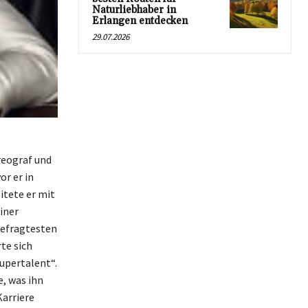
Naturliebhaber in
Erlangen entdecken
29.07.2026
reograf und
r er in
itete er mit
iner
gefragtesten
te sich
upertalent“.
, was ihn
arriere