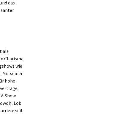
 und das
ssanter
t als
in Charisma
ngshows wie
 Mit seiner
für hohe
verträge,
MTV-Show
sowohl Lob
arriere seit