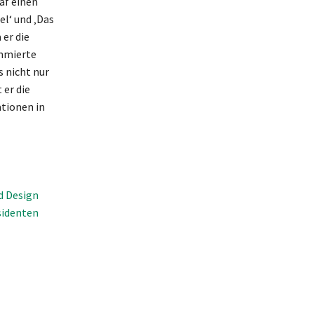
af einen
l‘ und ‚Das
 er die
ommierte
 nicht nur
 er die
ationen in
d Design
sidenten