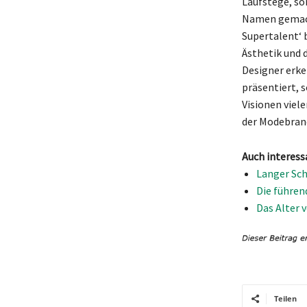
Laufstege, so
Namen gemach
Supertalent‘ b
Ästhetik und 
Designer erke
präsentiert, 
Visionen viel
der Modebran
Auch interess
Langer Sch
Die führen
Das Alter 
Teilen