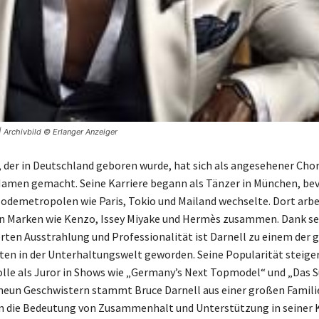
| Archivbild © Erlanger Anzeiger
, der in Deutschland geboren wurde, hat sich als angesehener Cho
amen gemacht. Seine Karriere begann als Tänzer in München, bevo
demetropolen wie Paris, Tokio und Mailand wechselte. Dort arbe
 Marken wie Kenzo, Issey Miyake und Hermès zusammen. Dank se
en Ausstrahlung und Professionalität ist Darnell zu einem der 
ten in der Unterhaltungswelt geworden. Seine Popularität steiger
olle als Juror in Shows wie „Germany’s Next Topmodel“ und „Das S
 neun Geschwistern stammt Bruce Darnell aus einer großen Familie
 die Bedeutung von Zusammenhalt und Unterstützung in seiner K