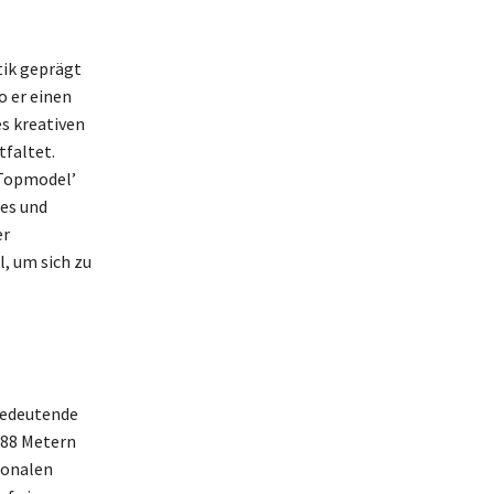
tik geprägt
o er einen
es kreativen
tfaltet.
 Topmodel’
tes und
er
l, um sich zu
 bedeutende
,88 Metern
ionalen