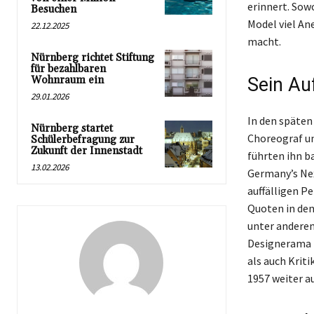
erinnert. Sow
Besuchen
Model viel An
22.12.2025
macht.
Nürnberg richtet Stiftung
für bezahlbaren
Wohnraum ein
Sein Au
29.01.2026
In den späten
Nürnberg startet
Choreograf un
Schülerbefragung zur
Zukunft der Innenstadt
führten ihn b
13.02.2026
Germany’s Nex
auffälligen P
Quoten in den
unter anderem
Designerama b
als auch Kriti
1957 weiter a