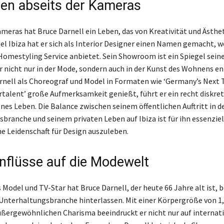
en abseits der Kameras
ameras hat Bruce Darnell ein Leben, das von Kreativität und Ästhe
nsel Ibiza hat er sich als Interior Designer einen Namen gemacht, w
 Homestyling Service anbietet. Sein Showroom ist ein Spiegel sein
er nicht nur in der Mode, sondern auch in der Kunst des Wohnens en
nell als Choreograf und Model in Formaten wie ‘Germany’s Next
rtalent’ große Aufmerksamkeit genießt, führt er ein recht diskre
es Leben. Die Balance zwischen seinem öffentlichen Auftritt in d
branche und seinem privaten Leben auf Ibiza ist für ihn essenziel
ne Leidenschaft für Design auszuleben.
inflüsse auf die Modewelt
 Model und TV-Star hat Bruce Darnell, der heute 66 Jahre alt ist,
 Unterhaltungsbranche hinterlassen. Mit einer Körpergröße von 1
ßergewöhnlichen Charisma beeindruckt er nicht nur auf internat