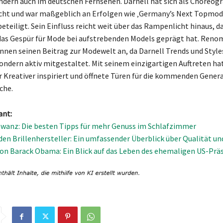
ndern auch im deutschen Fernsehen. Darnell hat sich als Choreogr
t und war maßgeblich an Erfolgen wie ‚Germany’s Next Topmode
eteiligt. Sein Einfluss reicht weit über das Rampenlicht hinaus, da
das Gespür für Mode bei aufstrebenden Models geprägt hat. Ren
nnen seinen Beitrag zur Modewelt an, da Darnell Trends und Styles
sondern aktiv mitgestaltet. Mit seinem einzigartigen Auftreten hat
er Kreativer inspiriert und öffnete Türen für die kommenden Gener
che.
ant:
wanz: Die besten Tipps für mehr Genuss im Schlafzimmer
den Brillenhersteller: Ein umfassender Überblick über Qualität un
von Barack Obama: Ein Blick auf das Leben des ehemaligen US-Prä