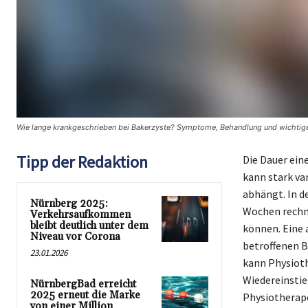
Wie lange krankgeschrieben bei Bakerzyste? Symptome, Behandlung und wichtige 
Tipp der Redaktion
Die Dauer ein
kann stark va
abhängt. In d
Nürnberg 2025:
Wochen rechne
Verkehrsaufkommen
bleibt deutlich unter dem
können. Eine 
Niveau vor Corona
betroffenen B
23.01.2026
kann Physioth
Wiedereinstie
NürnbergBad erreicht
2025 erneut die Marke
Physiotherap
von einer Million