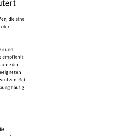
utert
n, die eine
n der
.
en und
ie empfiehlt
ptome der
geeigneten
stützen. Bei
bung häufig
die