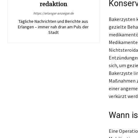
Konserv
redaktion
https://erlanger-anzeiger.de
Bakerzysten k
Tägliche Nachrichten und Berichte aus
gezielte Beh
Erlangen – immer nah dran am Puls der
Stadt
medikamentö
Medikamenten,
Nichtsteroida
Entzündungen 
sich, um gezi
Bakerzyste li
Maßnahmen zu 
einer angemes
verkürzt werd
Wann is
Eine Operatio