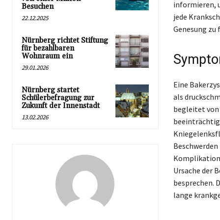
informieren,
Besuchen
jede Kranksch
22.12.2025
Genesung zu f
Nürnberg richtet Stiftung
für bezahlbaren
Wohnraum ein
Symptom
29.01.2026
Eine Bakerzys
Nürnberg startet
als drucksch
Schülerbefragung zur
Zukunft der Innenstadt
begleitet von
13.02.2026
beeinträchtig
Kniegelenksfl
Beschwerden f
Komplikatione
Ursache der 
besprechen. D
lange krankge