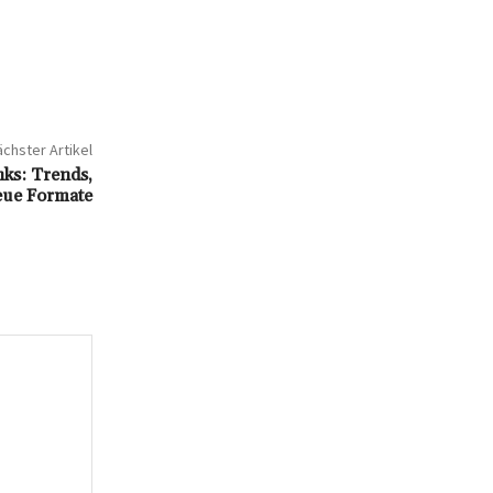
chster Artikel
ks: Trends,
eue Formate