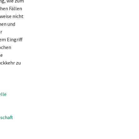
ung, wie zum
chen Fällen
weise nicht
nen und
r
em Eingriff
ochen
ne
ückkehr zu
elle
schaft