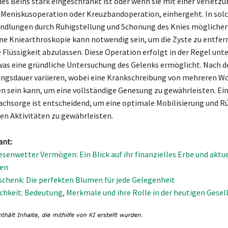
des Beins stark eingeschränkt ist oder wenn sie mit einer Verletz
r Meniskusoperation oder Kreuzbandoperation, einhergeht. In sol
ndlungen durch Ruhigstellung und Schonung des Knies möglicher
ine Kniearthroskopie kann notwendig sein, um die Zyste zu entfer
 Flüssigkeit abzulassen. Diese Operation erfolgt in der Regel unte
was eine gründliche Untersuchung des Gelenks ermöglicht. Nach d
ungsdauer variieren, wobei eine Krankschreibung von mehreren W
n sein kann, um eine vollständige Genesung zu gewährleisten. Ei
achsorge ist entscheidend, um eine optimale Mobilisierung und R
hen Aktivitäten zu gewährleisten.
ant:
iesenwetter Vermögen: Ein Blick auf ihr finanzielles Erbe und aktu
en
henk: Die perfekten Blumen für jede Gelegenheit
chkeit: Bedeutung, Merkmale und ihre Rolle in der heutigen Gesell