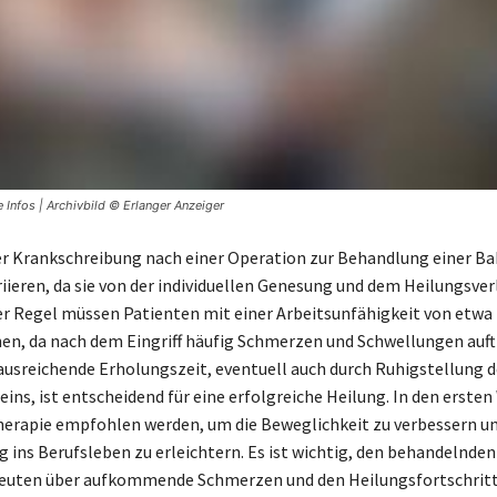
Infos | Archivbild © Erlanger Anzeiger
er Krankschreibung nach einer Operation zur Behandlung einer Ba
riieren, da sie von der individuellen Genesung und dem Heilungsver
er Regel müssen Patienten mit einer Arbeitsunfähigkeit von etwa 2
n, da nach dem Eingriff häufig Schmerzen und Schwellungen auf
ausreichende Erholungszeit, eventuell auch durch Ruhigstellung d
eins, ist entscheidend für eine erfolgreiche Heilung. In den erste
erapie empfohlen werden, um die Beweglichkeit zu verbessern u
g ins Berufsleben zu erleichtern. Es ist wichtig, den behandelnden
euten über aufkommende Schmerzen und den Heilungsfortschritt