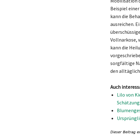
Mobilisation 
Beispiel eine
kann die Beha
ausreichen. E
überschüssige
Vollnarkose, 
kann die Heil
vorgeschriebe
sorgfältige N
den alltäglic
Auch interess
Lilo von K
Schätzung
Blumengesc
Ursprüngli