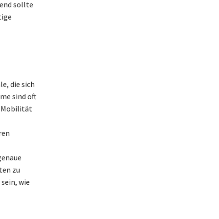
end sollte
tige
e, die sich
me sind oft
 Mobilität
ren
 genaue
ten zu
sein, wie