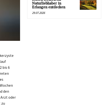
Naturliebhaber in
Erlangen entdecken
29.07.2026
kerzyste
lauf
 bis 6
treten
es
n Wochen
nd den
 Arzt oder
 zu