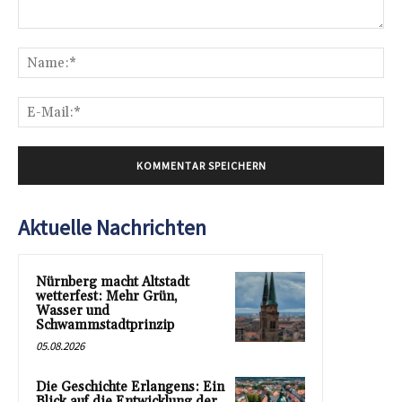
Kommentar:
Na
E-
Mai
Aktuelle Nachrichten
Nürnberg macht Altstadt
wetterfest: Mehr Grün,
Wasser und
Schwammstadtprinzip
05.08.2026
Die Geschichte Erlangens: Ein
Blick auf die Entwicklung der