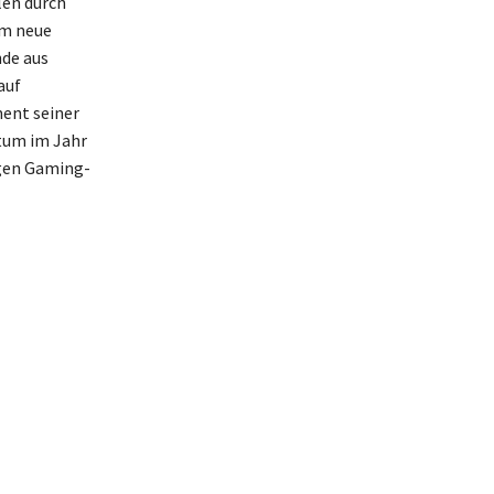
len durch
em neue
nde aus
auf
ment seiner
stum im Jahr
igen Gaming-