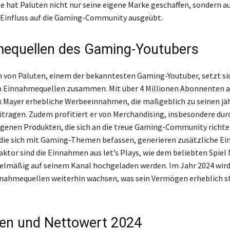
 hat Paluten nicht nur seine eigene Marke geschaffen, sondern a
 Einfluss auf die Gaming-Community ausgeübt.
equellen des Gaming-Youtubers
von Paluten, einem der bekanntesten Gaming-Youtuber, setzt si
n Einnahmequellen zusammen. Mit über 4 Millionen Abonnenten a
ck Mayer erhebliche Werbeeinnahmen, die maßgeblich zu seinen jä
itragen. Zudem profitiert er von Merchandising, insbesondere dur
igenen Produkten, die sich an die treue Gaming-Community richte
 die sich mit Gaming-Themen befassen, generieren zusätzliche E
aktor sind die Einnahmen aus let’s Plays, wie dem beliebten Spiel
gelmäßig auf seinem Kanal hochgeladen werden. Im Jahr 2024 wird
nnahmequellen weiterhin wachsen, was sein Vermögen erheblich s
en und Nettowert 2024