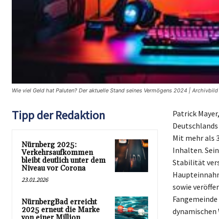
Wie viel Geld hat Paluten? Der aktuelle Stand seines Vermögens 2024 | Archivbild
Tipp der Redaktion
Patrick Mayer
Deutschlands 
Mit mehr als 
Nürnberg 2025:
Inhalten. Sei
Verkehrsaufkommen
bleibt deutlich unter dem
Stabilität ve
Niveau vor Corona
Haupteinnahm
23.01.2026
sowie veröffe
Fangemeinde w
NürnbergBad erreicht
2025 erneut die Marke
dynamischen W
von einer Million