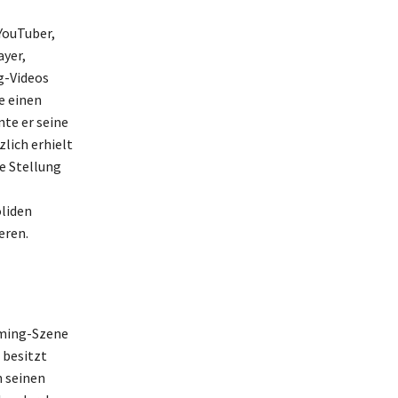
YouTuber,
ayer,
g-Videos
e einen
te er seine
lich erhielt
e Stellung
liden
eren.
Gaming-Szene
 besitzt
n seinen