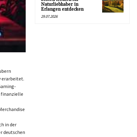
Naturliebhaber in
Erlangen entdecken
29.07.2026
ubern
erarbeitet.
 Gaming-
finanzielle
Merchandise
h in der
er deutschen