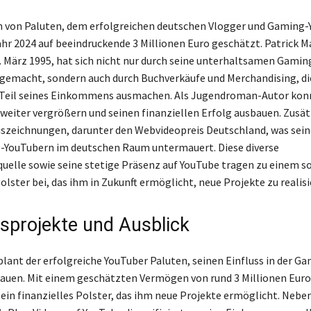
 von Paluten, dem erfolgreichen deutschen Vlogger und Gaming-
ahr 2024 auf beeindruckende 3 Millionen Euro geschätzt. Patrick M
 März 1995, hat sich nicht nur durch seine unterhaltsamen Gamin
emacht, sondern auch durch Buchverkäufe und Merchandising, di
Teil seines Einkommens ausmachen. Als Jugendroman-Autor konn
eiter vergrößern und seinen finanziellen Erfolg ausbauen. Zusätz
szeichnungen, darunter den Webvideopreis Deutschland, was sein
-YouTubern im deutschen Raum untermauert. Diese diverse
lle sowie seine stetige Präsenz auf YouTube tragen zu einem so
olster bei, das ihm in Zukunft ermöglicht, neue Projekte zu realisi
sprojekte und Ausblick
plant der erfolgreiche YouTuber Paluten, seinen Einfluss in der 
auen. Mit einem geschätzten Vermögen von rund 3 Millionen Euro
 ein finanzielles Polster, das ihm neue Projekte ermöglicht. Nebe