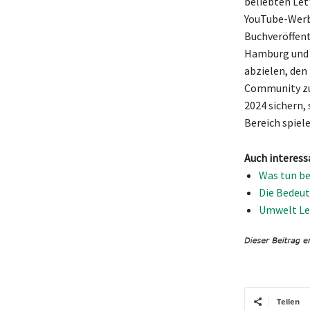
beliebten Let
YouTube-Werb
Buchveröffent
Hamburg und d
abzielen, den
Community zu 
2024 sichern,
Bereich spiele
Auch interess
Was tun be
Die Bedeu
Umwelt Leb
Teilen