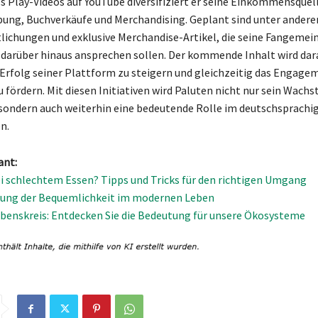
’s Play-Videos auf YouTube diversifiziert er seine Einkommensquel
ung, Buchverkäufe und Merchandising. Geplant sind unter ander
lichungen und exklusive Merchandise-Artikel, die seine Fangemei
arüber hinaus ansprechen sollen. Der kommende Inhalt wird dar
 Erfolg seiner Plattform zu steigern und gleichzeitig das Engage
fördern. Mit diesen Initiativen wird Paluten nicht nur sein Wach
 sondern auch weiterhin eine bedeutende Rolle im deutschsprach
n.
ant:
i schlechtem Essen? Tipps und Tricks für den richtigen Umgang
tung der Bequemlichkeit im modernen Leben
enskreis: Entdecken Sie die Bedeutung für unsere Ökosysteme