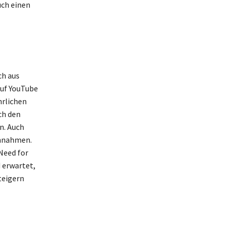
uch einen
ch aus
uf YouTube
hrlichen
ch den
n. Auch
innahmen.
 Need for
 erwartet,
teigern