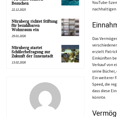
YouTube-Szene
Besuchen
nachhaltigen
22.12.2025
Nürnberg richtet Stiftung
Einnahm
für bezahlbaren
Wohnraum ein
29.01.2026
Das Vermögen 
verschiedene
Nürnberg startet
erzielt Patri
Schülerbefragung zur
Zukunft der Innenstadt
Einkünften be
13.02.2026
Verkauf von e
seine Bücher,
Ein weiterer F
Speed, die re
dass diese Ei
könnte.
Vermög