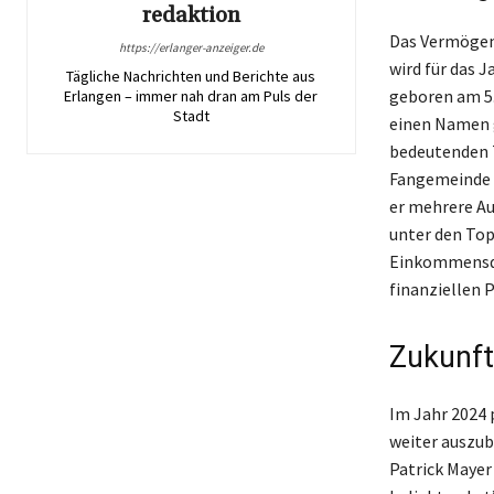
redaktion
Das Vermögen
https://erlanger-anzeiger.de
wird für das J
Tägliche Nachrichten und Berichte aus
geboren am 5.
Erlangen – immer nah dran am Puls der
Stadt
einen Namen g
bedeutenden 
Fangemeinde w
er mehrere Au
unter den Top
Einkommensque
finanziellen P
Zukunft
Im Jahr 2024 
weiter auszub
Patrick Mayer