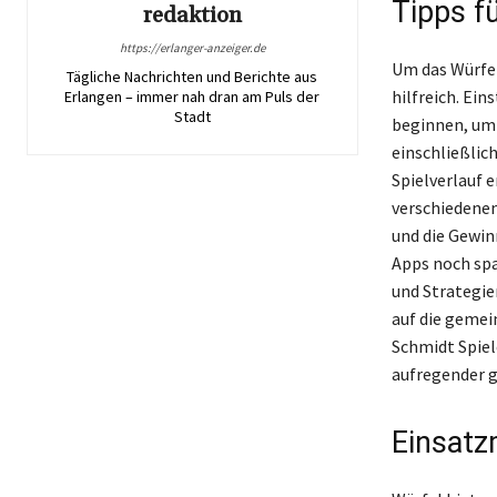
Tipps f
redaktion
https://erlanger-anzeiger.de
Um das Würfel
Tägliche Nachrichten und Berichte aus
hilfreich. Ein
Erlangen – immer nah dran am Puls der
Stadt
beginnen, um 
einschließlic
Spielverlauf 
verschiedenen
und die Gewin
Apps noch spa
und Strategie
auf die gemei
Schmidt Spiel
aufregender g
Einsatz