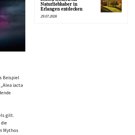
Naturliebhaber in
Erlangen entdecken
29.07.2026
 Beispiel
„Alea iacta
idende
s
s gilt.
 die
in Mythos