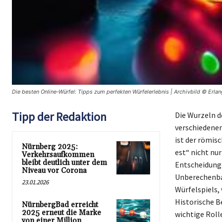
Die besten Online-Würfel: Tipps zum perfekten Würfelerlebnis | Archivbild © Erla
Tipp der Redaktion
Die Wurzeln de
verschiedenen
ist der römis
Nürnberg 2025:
est“ nicht nu
Verkehrsaufkommen
bleibt deutlich unter dem
Entscheidunge
Niveau vor Corona
Unberechenba
23.01.2026
Würfelspiels, 
Historische B
NürnbergBad erreicht
2025 erneut die Marke
wichtige Rolle
von einer Million