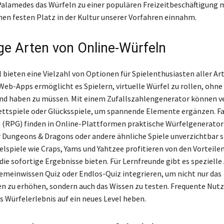
Palamedes das Würfeln zu einer populären Freizeitbeschäftigung 
nen festen Platz in der Kultur unserer Vorfahren einnahm.
ige Arten von Online-Würfeln
bieten eine Vielzahl von Optionen für Spielenthusiasten aller Art
eb-Apps ermöglicht es Spielern, virtuelle Würfel zu rollen, ohne
nd haben zu müssen. Mit einem Zufallszahlengenerator können v
rettspiele oder Glücksspiele, um spannende Elemente ergänzen. F
 (RPG) finden in Online-Plattformen praktische Würfelgenerator
ür Dungeons & Dragons oder andere ähnliche Spiele unverzichtbar s
elspiele wie Craps, Yams und Yahtzee profitieren von den Vorteilen
die sofortige Ergebnisse bieten. Für Lernfreunde gibt es spezielle 
gemeinwissen Quiz oder Endlos-Quiz integrieren, um nicht nur das
n zu erhöhen, sondern auch das Wissen zu testen. Frequente Nutz
s Würfelerlebnis auf ein neues Level heben.