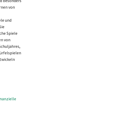
nd besonders
ernen von
ele und
Sie
che Spiele
en von
Schuljahres,
ürfelspielen
ntwickeln
nanzielle