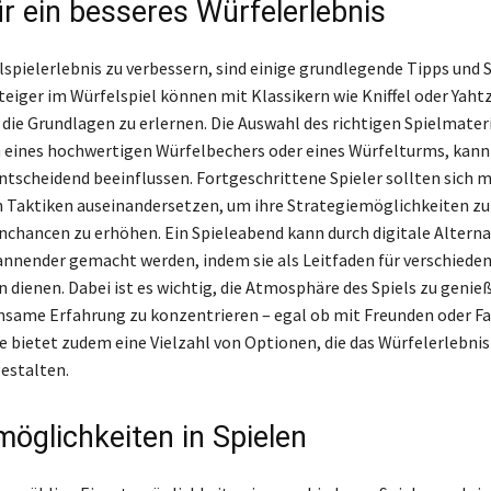
ür ein besseres Würfelerlebnis
spielerlebnis zu verbessern, sind einige grundlegende Tipps und 
steiger im Würfelspiel können mit Klassikern wie Kniffel oder Yaht
die Grundlagen zu erlernen. Die Auswahl des richtigen Spielmateri
h eines hochwertigen Würfelbechers oder eines Würfelturms, kann
entscheidend beeinflussen. Fortgeschrittene Spieler sollten sich m
 Taktiken auseinandersetzen, um ihre Strategiemöglichkeiten zu
nchancen zu erhöhen. Ein Spieleabend kann durch digitale Alterna
nnender gemacht werden, indem sie als Leitfaden für verschiede
n dienen. Dabei ist es wichtig, die Atmosphäre des Spiels zu genie
nsame Erfahrung zu konzentrieren – egal ob mit Freunden oder Fa
e bietet zudem eine Vielzahl von Optionen, die das Würfelerlebni
estalten.
möglichkeiten in Spielen