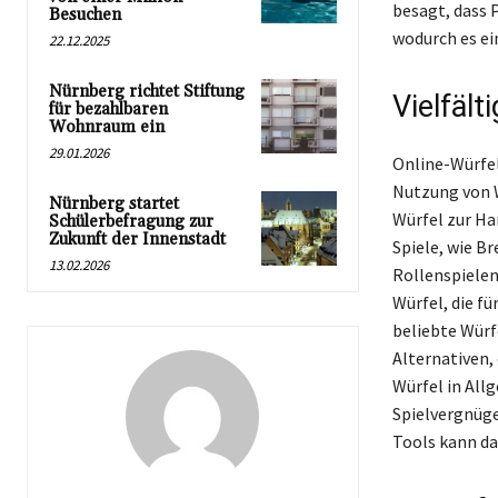
besagt, dass 
Besuchen
wodurch es ei
22.12.2025
Nürnberg richtet Stiftung
Vielfält
für bezahlbaren
Wohnraum ein
29.01.2026
Online-Würfel 
Nutzung von W
Nürnberg startet
Würfel zur Ha
Schülerbefragung zur
Zukunft der Innenstadt
Spiele, wie B
13.02.2026
Rollenspielen
Würfel, die f
beliebte Würf
Alternativen, 
Würfel in All
Spielvergnüge
Tools kann da