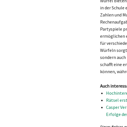
Würfel bieten
in der Schule
Zahlen und Mu
Rechenaufgabe
Partyspiele pr
ermöglichen e
für verschied
Würfeln sorgt
sondern auch 
schafft eine 
können, währe
Auch interess
Hochintere
Rätsel erst
Casper Ver
Erfolge de