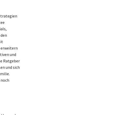
Strategien
zee
als,
 den
it
 erweitern
tiven und
ne Ratgeber
ßen und sich
milie.
s noch