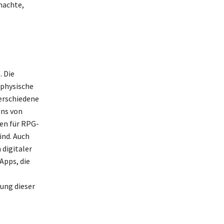
machte,
. Die
 physische
erschiedene
ans von
en für RPG-
ind. Auch
 digitaler
Apps, die
ung dieser