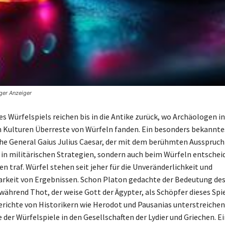
nger Anzeiger
s Würfelspiels reichen bis in die Antike zurück, wo Archäologen in
 Kulturen Überreste von Würfeln fanden. Ein besonders bekanntes
che General Gaius Julius Caesar, der mit dem berühmten Ausspruch 
r in militärischen Strategien, sondern auch beim Würfeln entsche
n traf. Würfel stehen seit jeher für die Unveränderlichkeit und
rkeit von Ergebnissen. Schon Platon gedachte der Bedeutung de
während Thot, der weise Gott der Ägypter, als Schöpfer dieses Spiel
erichte von Historikern wie Herodot und Pausanias unterstreichen
 der Würfelspiele in den Gesellschaften der Lydier und Griechen. E