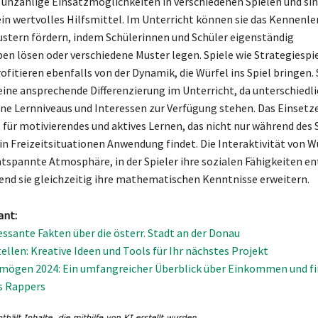
 unzählige Einsatzmöglichkeiten in verschiedenen Spielen und si
 ein wertvolles Hilfsmittel. Im Unterricht können sie das Kennenl
stern fördern, indem Schülerinnen und Schüler eigenständig
n lösen oder verschiedene Muster legen. Spiele wie Strategiespi
ofitieren ebenfalls von der Dynamik, die Würfel ins Spiel bringen. 
ine ansprechende Differenzierung im Unterricht, da unterschiedli
ene Lernniveaus und Interessen zur Verfügung stehen. Das Einsetz
 für motivierendes und aktives Lernen, das nicht nur während des 
in Freizeitsituationen Anwendung findet. Die Interaktivität von W
entspannte Atmosphäre, in der Spieler ihre sozialen Fähigkeiten e
nd sie gleichzeitig ihre mathematischen Kenntnisse erweitern.
ant:
ssante Fakten über die österr. Stadt an der Donau
ellen: Kreative Ideen und Tools für Ihr nächstes Projekt
mögen 2024: Ein umfangreicher Überblick über Einkommen und fi
s Rappers