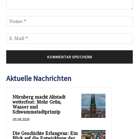
Kommentar:
Na
E-
Mai
Aktuelle Nachrichten
Nürnberg macht Altstadt
wetterfest: Mehr Grün,
Wasser und
Schwammstadtprinzip
05.08.2026
Die Geschichte Erlangens: Ein
Blick auf die Entwicklung der