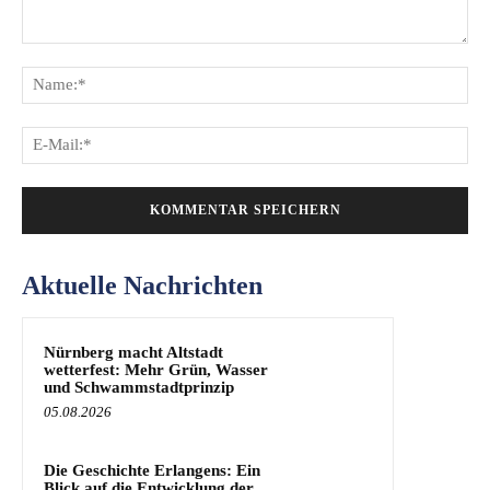
Kommentar:
Na
E-
Mai
Aktuelle Nachrichten
Nürnberg macht Altstadt
wetterfest: Mehr Grün, Wasser
und Schwammstadtprinzip
05.08.2026
Die Geschichte Erlangens: Ein
Blick auf die Entwicklung der