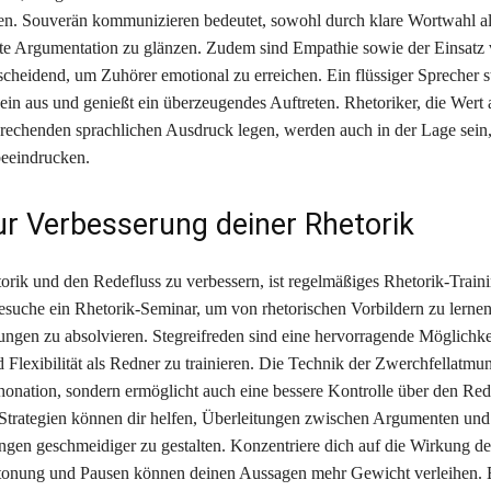
n. Souverän kommunizieren bedeutet, sowohl durch klare Wortwahl al
erte Argumentation zu glänzen. Zudem sind Empathie sowie der Einsat
scheidend, um Zuhörer emotional zu erreichen. Ein flüssiger Sprecher st
ein aus und genießt ein überzeugendes Auftreten. Rhetoriker, die Wert 
rechenden sprachlichen Ausdruck legen, werden auch in der Lage sein,
beeindrucken.
ur Verbesserung deiner Rhetorik
rik und den Redefluss zu verbessern, ist regelmäßiges Rhetorik-Train
Besuche ein Rhetorik-Seminar, um von rhetorischen Vorbildern zu lerne
ngen zu absolvieren. Stegreifreden sind eine hervorragende Möglichkei
 Flexibilität als Redner zu trainieren. Die Technik der Zwerchfellatmu
Phonation, sondern ermöglicht auch eine bessere Kontrolle über den Red
trategien können dir helfen, Überleitungen zwischen Argumenten und
ngen geschmeidiger zu gestalten. Konzentriere dich auf die Wirkung de
etonung und Pausen können deinen Aussagen mehr Gewicht verleihen. E