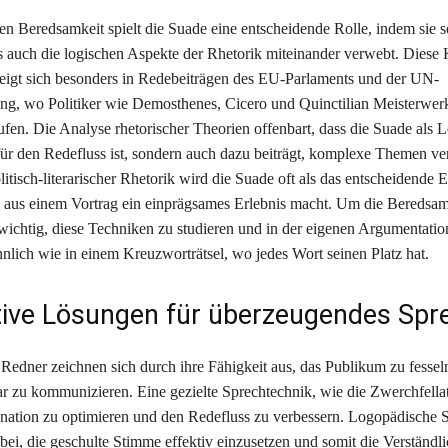
chen Beredsamkeit spielt die Suade eine entscheidende Rolle, indem sie 
s auch die logischen Aspekte der Rhetorik miteinander verwebt. Diese 
igt sich besonders in Redebeiträgen des EU-Parlaments und der UN-
g, wo Politiker wie Demosthenes, Cicero und Quinctilian Meisterwer
fen. Die Analyse rhetorischer Theorien offenbart, dass die Suade als 
 für den Redefluss ist, sondern auch dazu beiträgt, komplexe Themen ve
olitisch-literarischer Rhetorik wird die Suade oft als das entscheidende 
 aus einem Vortrag ein einprägsames Erlebnis macht. Um die Beredsam
s wichtig, diese Techniken zu studieren und in der eigenen Argumentatio
hnlich wie in einem Kreuzworträtsel, wo jedes Wort seinen Platz hat.
tive Lösungen für überzeugendes Spr
edner zeichnen sich durch ihre Fähigkeit aus, das Publikum zu fessel
ar zu kommunizieren. Eine gezielte Sprechtechnik, wie die Zwerchfell
onation zu optimieren und den Redefluss zu verbessern. Logopädische S
bei, die geschulte Stimme effektiv einzusetzen und somit die Verständli