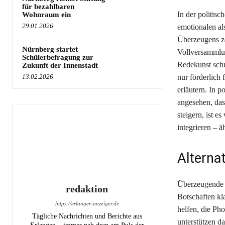
für bezahlbaren
In der politis
Wohnraum ein
29.01.2026
emotionalen al
Überzeugens ze
Nürnberg startet
Vollversammlun
Schülerbefragung zur
Redekunst schu
Zukunft der Innenstadt
13.02.2026
nur förderlich
erläutern. In p
angesehen, das
steigern, ist e
integrieren – ä
Alterna
Überzeugende R
redaktion
Botschaften kl
https://erlanger-anzeiger.de
helfen, die Ph
Tägliche Nachrichten und Berichte aus
unterstützen da