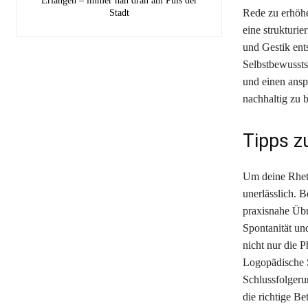
Erlangen – immer nah dran am Puls der
Rede zu erhöhe
Stadt
eine strukturi
und Gestik ent
Selbstbewussts
und einen ansp
nachhaltig zu 
Tipps z
Um deine Rheto
unerlässlich. 
praxisnahe Übu
Spontanität und
nicht nur die 
Logopädische S
Schlussfolgeru
die richtige B