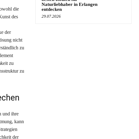
Naturliebhaber in Erlangen
sowohl die
entdecken
Kunst des
29.07.2026
ke der
Lösung nicht
rständlich zu
Element
keit zu
nsstruktur zu
echen
n und ihre
atmung, kann
trategien
chkeit der