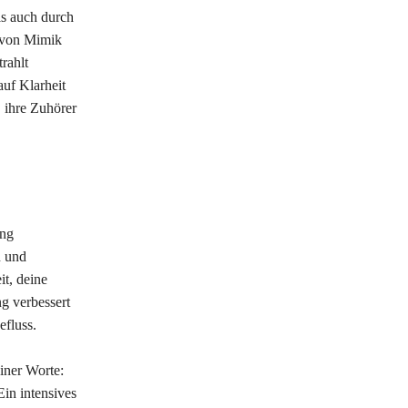
s auch durch
z von Mimik
rahlt
auf Klarheit
 ihre Zuhörer
ing
n und
t, deine
ng verbessert
efluss.
iner Worte:
in intensives