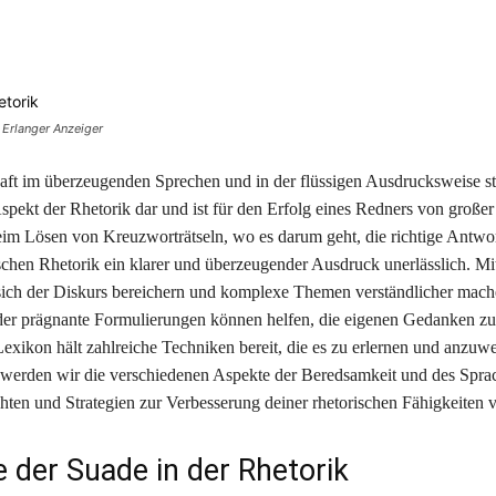
Teilen
 Erlanger Anzeiger
aft im überzeugenden Sprechen und in der flüssigen Ausdrucksweise ste
spekt der Rhetorik dar und ist für den Erfolg eines Redners von große
im Lösen von Kreuzworträtseln, wo es darum geht, die richtige Antwor
tischen Rhetorik ein klarer und überzeugender Ausdruck unerlässlich. Mit
 sich der Diskurs bereichern und komplexe Themen verständlicher mach
r prägnante Formulierungen können helfen, die eigenen Gedanken zu 
exikon hält zahlreiche Techniken bereit, die es zu erlernen und anzuwe
 werden wir die verschiedenen Aspekte der Beredsamkeit und des Sprac
hten und Strategien zur Verbesserung deiner rhetorischen Fähigkeiten v
e der Suade in der Rhetorik