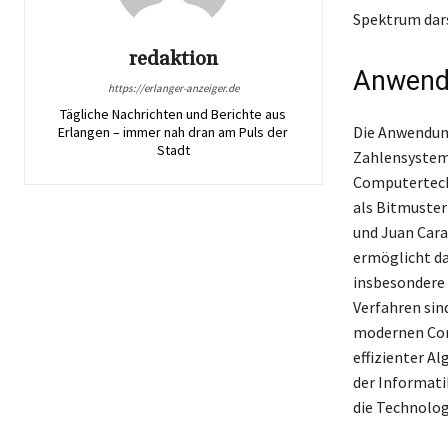
Spektrum dars
redaktion
Anwendu
https://erlanger-anzeiger.de
Tägliche Nachrichten und Berichte aus
Die Anwendung
Erlangen – immer nah dran am Puls der
Stadt
Zahlensystem 
Computertechno
als Bitmuster
und Juan Cara
ermöglicht da
insbesondere
Verfahren sin
modernen Com
effizienter A
der Informati
die Technologi