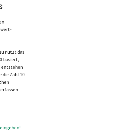
s
en
nwert-
zu nutzt das
 basiert,
n entstehen
 die Zahl 10
chen
 erfassen
 eingehen!