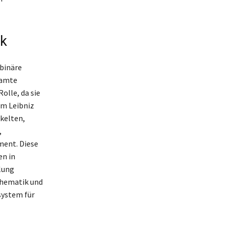
ik
 binäre
samte
olle, da sie
lm Leibniz
kelten,
,
ent. Diese
en in
lung
thematik und
system für