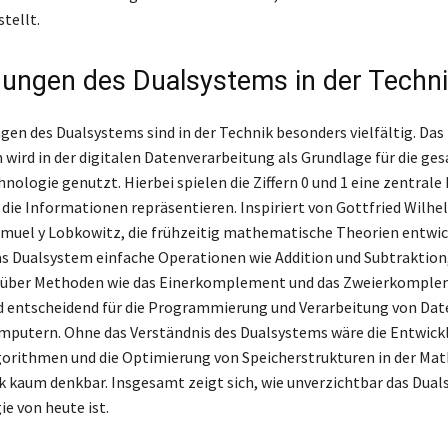
tellt.
ngen des Dualsystems in der Techn
en des Dualsystems sind in der Technik besonders vielfältig. Das
wird in der digitalen Datenverarbeitung als Grundlage für die ge
logie genutzt. Hierbei spielen die Ziffern 0 und 1 eine zentrale R
 die Informationen repräsentieren. Inspiriert von Gottfried Wilhe
muel y Lobkowitz, die frühzeitig mathematische Theorien entwic
s Dualsystem einfache Operationen wie Addition und Subtraktion
 über Methoden wie das Einerkomplement und das Zweierkomplem
d entscheidend für die Programmierung und Verarbeitung von Dat
putern. Ohne das Verständnis des Dualsystems wäre die Entwick
lgorithmen und die Optimierung von Speicherstrukturen in der Ma
k kaum denkbar. Insgesamt zeigt sich, wie unverzichtbar das Dual
e von heute ist.