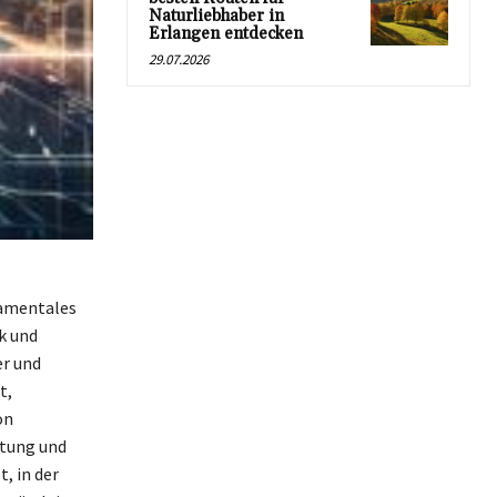
Naturliebhaber in
Erlangen entdecken
29.07.2026
damentales
k und
er und
t,
on
utung und
t, in der