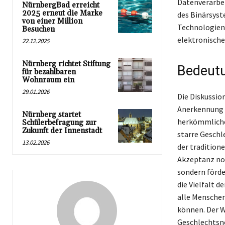
Datenverarbei
NürnbergBad erreicht
2025 erneut die Marke
des Binärsyst
von einer Million
Technologien
Besuchen
elektronische
22.12.2025
Nürnberg richtet Stiftung
Bedeutu
für bezahlbaren
Wohnraum ein
29.01.2026
Die Diskussio
Anerkennung in
Nürnberg startet
herkömmlichen
Schülerbefragung zur
Zukunft der Innenstadt
starre Geschl
13.02.2026
der tradition
Akzeptanz non
sondern förde
die Vielfalt 
alle Menschen
können. Der W
Geschlechtsno