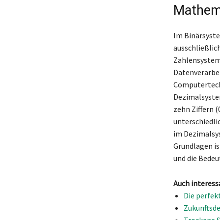
Mathema
Im Binärsyste
ausschließlich
Zahlensystem 
Datenverarbeit
Computertechn
Dezimalsystem
zehn Ziffern 
unterschiedli
im Dezimalsy
Grundlagen is
und die Bedeu
Auch interess
Die perfek
Zukunftsde
Trockene 