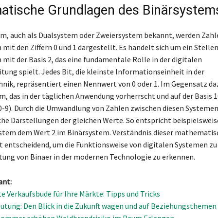
tische Grundlagen des Binärsystem
m, auch als Dualsystem oder Zweiersystem bekannt, werden Zahl
 mit den Ziffern 0 und 1 dargestellt. Es handelt sich um ein Stelle
mit der Basis 2, das eine fundamentale Rolle in der digitalen
ung spielt. Jedes Bit, die kleinste Informationseinheit in der
ik, repräsentiert einen Nennwert von 0 oder 1. Im Gegensatz da
, das in der täglichen Anwendung vorherrscht und auf der Basis 10
(0-9). Durch die Umwandlung von Zahlen zwischen diesen Systeme
che Darstellungen der gleichen Werte. So entspricht beispielsweise
stem dem Wert 2 im Binärsystem. Verständnis dieser mathematis
t entscheidend, um die Funktionsweise von digitalen Systemen zu
tung von Binaer in der modernen Technologie zu erkennen.
ant:
te Verkaufsbude für Ihre Märkte: Tipps und Tricks
utung: Den Blick in die Zukunft wagen und auf Beziehungsthemen
Sommer erhöhen Waldbrandrisiko im Raum Erlangen