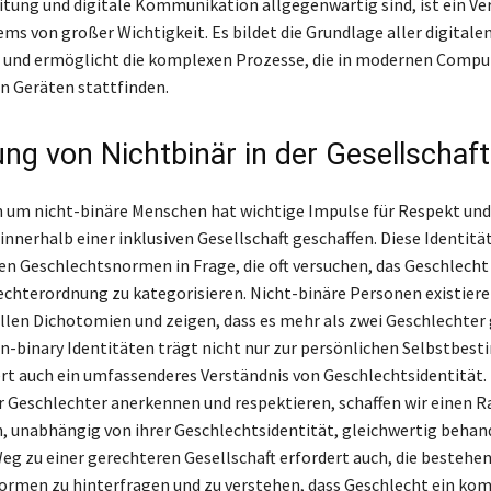
tung und digitale Kommunikation allgegenwärtig sind, ist ein Ve
ems von großer Wichtigkeit. Es bildet die Grundlage aller digitale
 und ermöglicht die komplexen Prozesse, die in modernen Compu
n Geräten stattfinden.
ng von Nichtbinär in der Gesellschaft
n um nicht-binäre Menschen hat wichtige Impulse für Respekt und
nerhalb einer inklusiven Gesellschaft geschaffen. Diese Identität 
 Geschlechtsnormen in Frage, die oft versuchen, das Geschlecht 
echterordnung zu kategorisieren. Nicht-binäre Personen existiere
ellen Dichotomien und zeigen, dass es mehr als zwei Geschlechter g
-binary Identitäten trägt nicht nur zur persönlichen Selbstbes
rt auch ein umfassenderes Verständnis von Geschlechtsidentität.
der Geschlechter anerkennen und respektieren, schaffen wir einen 
, unabhängig von ihrer Geschlechtsidentität, gleichwertig behan
eg zu einer gerechteren Gesellschaft erfordert auch, die bestehe
rmen zu hinterfragen und zu verstehen, dass Geschlecht ein ko