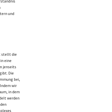
rständnis
n
tern und
stellt die
in eine
n jenseits
ibt. Die
timmung bei,
 Indem wir
Raum, in dem
delt werden
nden
mplexes