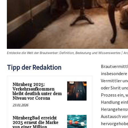
Entdecke die Welt der Brautwerber: Definition, Bedeutung und Wissenswertes | Ar
Tipp der Redaktion
Brautvermittl
insbesondere 
Vermittler un
Nürnberg 2025:
oder Sivrit u
Verkehrsaufkommen
bleibt deutlich unter dem
Prozess ein, 
Niveau vor Corona
Handlung einb
23.01.2026
Herangehensw
Austausch von
NürnbergBad erreicht
2025 erneut die Marke
hervorgehoben
von einer Million