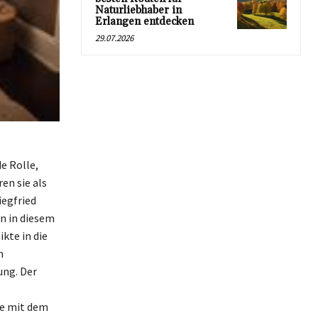
Naturliebhaber in
Erlangen entdecken
29.07.2026
e Rolle,
en sie als
iegfried
on in diesem
kte in die
n
ung. Der
ie mit dem