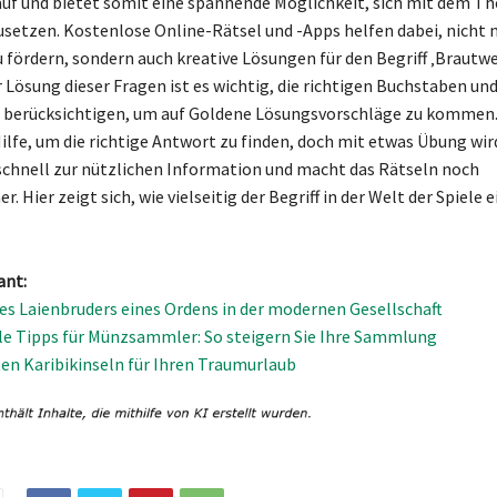
 auf und bietet somit eine spannende Möglichkeit, sich mit dem T
setzen. Kostenlose Online-Rätsel und -Apps helfen dabei, nicht 
 fördern, sondern auch kreative Lösungen für den Begriff ‚Brautwe
r Lösung dieser Fragen ist es wichtig, die richtigen Buchstaben un
 berücksichtigen, um auf Goldene Lösungsvorschläge zu kommen.
Hilfe, um die richtige Antwort zu finden, doch mit etwas Übung wi
chnell zur nützlichen Information und macht das Rätseln noch
. Hier zeigt sich, wie vielseitig der Begriff in der Welt der Spiele 
ant:
des Laienbruders eines Ordens in der modernen Gesellschaft
le Tipps für Münzsammler: So steigern Sie Ihre Sammlung
ten Karibikinseln für Ihren Traumurlaub