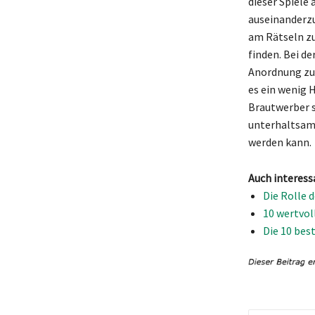
dieser Spiele
auseinanderzu
am Rätseln zu
finden. Bei de
Anordnung zu
es ein wenig 
Brautwerber s
unterhaltsamer
werden kann.
Auch interess
Die Rolle 
10 wertvol
Die 10 bes