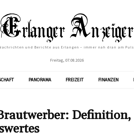
Nachrichten und Berichte aus Erlangen – immer nah dran am Puls
Freitag, 07.08.2026
SCHAFT
PANORAMA
FREIZEIT
FINANZEN
Brautwerber: Definition,
swertes