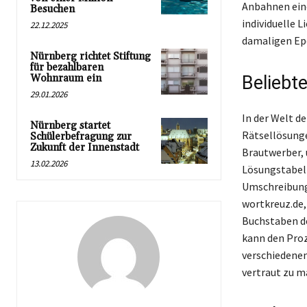
Anbahnen eine
Besuchen
individuelle 
22.12.2025
damaligen Ep
Nürnberg richtet Stiftung
für bezahlbaren
Wohnraum ein
Beliebt
29.01.2026
In der Welt d
Nürnberg startet
Rätsellösunge
Schülerbefragung zur
Zukunft der Innenstadt
Brautwerber, 
13.02.2026
Lösungstabelle
Umschreibung 
wortkreuz.de,
Buchstaben de
kann den Proz
verschiedenen
vertraut zu m