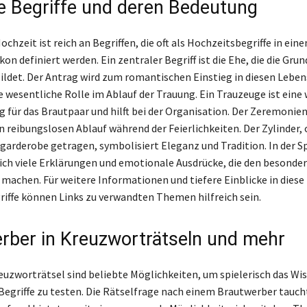
e Begriffe und deren Bedeutung
ochzeit ist reich an Begriffen, die oft als Hochzeitsbegriffe in ein
on definiert werden. Ein zentraler Begriff ist die Ehe, die die Grun
ldet. Der Antrag wird zum romantischen Einstieg in diesen Lebe
e wesentliche Rolle im Ablauf der Trauung. Ein Trauzeuge ist eine
 für das Brautpaar und hilft bei der Organisation. Der Zeremonie
n reibungslosen Ablauf während der Feierlichkeiten. Der Zylinder, o
garderobe getragen, symbolisiert Eleganz und Tradition. In der S
sich viele Erklärungen und emotionale Ausdrücke, die den besonde
 machen. Für weitere Informationen und tiefere Einblicke in diese
iffe können Links zu verwandten Themen hilfreich sein.
rber in Kreuzworträtseln und mehr
euzworträtsel sind beliebte Möglichkeiten, um spielerisch das Wi
Begriffe zu testen. Die Rätselfrage nach einem Brautwerber taucht