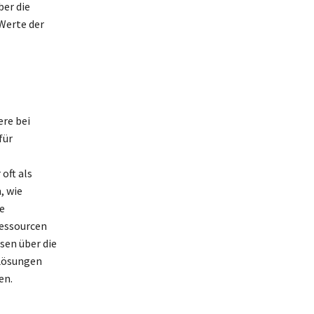
ber die
 Werte der
ere bei
für
oft als
, wie
e
Ressourcen
sen über die
 Lösungen
en.