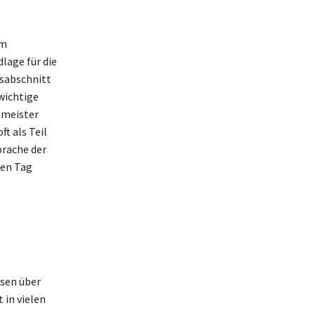
em
dlage für die
nsabschnitt
 wichtige
nmeister
ft als Teil
prache der
ren Tag
ssen über
 in vielen