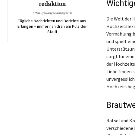
Wichtig
redaktion
https://erlanger-anzeiger.de
Die Welt der H
Tägliche Nachrichten und Berichte aus
Hochzeitslexik
Erlangen – immer nah dran am Puls der
Stadt
Vermählung bi
und spielt ein
Unterstützung
sorgt für eine
der Hochzeits
Liebe finden 
unvergesslich
Hochzeitsbegr
Brautwe
Rätsel und Kr
verschiedene 