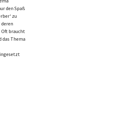
hema
nur den Spaß
rber‘ zu
d deren
 Oft braucht
rd das Thema
eingesetzt