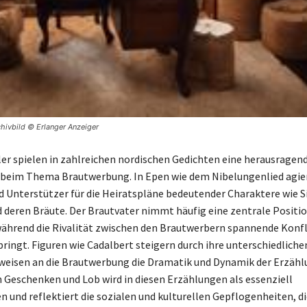
chivbild © Erlanger Anzeiger
er spielen in zahlreichen nordischen Gedichten eine herausragend
beim Thema Brautwerbung. In Epen wie dem Nibelungenlied agier
d Unterstützer für die Heiratspläne bedeutender Charaktere wie S
nd deren Bräute. Der Brautvater nimmt häufig eine zentrale Positi
während die Rivalität zwischen den Brautwerbern spannende Konfli
ringt. Figuren wie Cadalbert steigern durch ihre unterschiedliche
eisen an die Brautwerbung die Dramatik und Dynamik der Erzähl
 Geschenken und Lob wird in diesen Erzählungen als essenziell
 und reflektiert die sozialen und kulturellen Gepflogenheiten, d